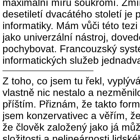
maximální míru soukromí. Zmín
desetiletí dvacátého století j
informatiky. Mám vůči této tezi 
jako univerzální nástroj, doved
pochybovat. Francouzský syst
informatických služeb jednadva
Z toho, co jsem tu řekl, vyplý
vlastně nic nestalo a nezměnilo
příštím. Přiznám, že takto form
jsem konzervativec a věřím, ž
že člověk založený jako já můž
složitosti a nelineárnosti lids