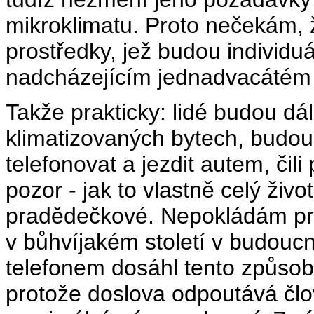
mikroklimatu. Proto nečekám, 
prostředky, jež budou individuá
nadcházejícím jednadvacátém s
Takže prakticky: lidé budou dá
klimatizovaných bytech, budou č
telefonovat a jezdit autem, čili
pozor - jak to vlastně celý živ
pradědečkové. Nepokládám pro
v bůhvíjakém století v budouc
telefonem dosáhl tento způsob
protože doslova odpoutává čl