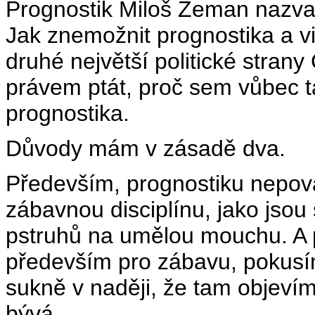
Prognostik Miloš Zeman nazval
Jak znemožnit prognostika a v
druhé největší politické strany
právem ptát, proč sem vůbec t
prognostika.
Důvody mám v zásadě dva.
Především, prognostiku nepovaž
zábavnou disciplínu, jako jso
pstruhů na umělou mouchu. A p
především pro zábavu, pokusí
sukně v naději, že tam objeví
bývá.