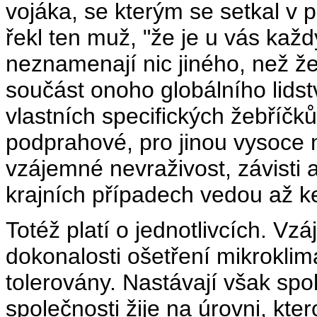
vojáka, se kterým se setkal v p
řekl ten muž, "že je u vás kaž
neznamenají nic jiného, než že 
součást onoho globálního lids
vlastních specifických žebříčk
podprahové, pro jinou vysoce 
vzájemné nevraživost, závisti 
krajních případech vedou až ke
Totéž platí o jednotlivcích. Vzá
dokonalosti ošetření mikroklim
tolerovány. Nastávají však spo
společnosti žije na úrovni, kt