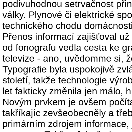
podivuhodnou setrvačnost při
války. Plynové či elektrické spo
technického chodu domácnosti,
Přenos informací zajišťoval už 
od fonografu vedla cesta ke gra
televize - ano, uvědomme si, ž
Typografie byla uspokojivě zv
století, takže technologie výro
let fakticky změnila jen málo, 
Novým prvkem je ovšem počíta
takříkajíc zevšeobecněly a tře
primárním zdrojem informace, je