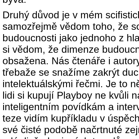
Druhý důvod je v mém scifisti
samozřejmě vědom toho, že sci
budoucnosti jako jednoho z hl
si vědom, že dimenze budoucnos
obsažena. Nás čtenáře i autory 
třebaže se snažíme zakrýt du
intelektuálskými řečmi. Je to n
lidi si kupují Playboy ne kvůli
inteligentním povídkám a inter
teze vidím kupříkladu v úspěch
své čisté podobě načrtnuté z