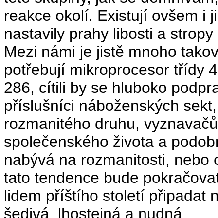
reakce okolí. Existují ovšem i 
nastavily prahy libosti a stropy 
Mezi námi je jistě mnoho takov
potřebují mikroprocesor třídy 
286, cítili by se hluboko podpr
příslušníci náboženských sekt, 
rozmanitého druhu, vyznavačů 
společenského života a podobn
nabývá na rozmanitosti, nebo c
tato tendence bude pokračovat
lidem příštího století připadat
šedivá, lhostejná a nudná.