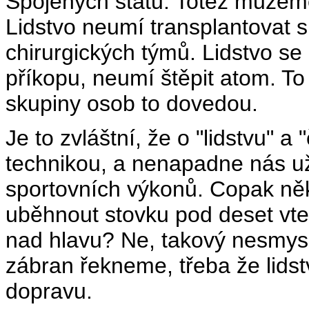
Spojených států. Totéž můžeme
Lidstvo neumí transplantovat s
chirurgických týmů. Lidstvo s
příkopu, neumí štěpit atom. T
skupiny osob to dovedou.
Je to zvláštní, že o "lidstvu" a
technikou, a nenapadne nás uží
sportovních výkonů. Copak něk
uběhnout stovku pod deset vte
nad hlavu? Ne, takový nesmys
zábran řekneme, třeba že lid
dopravu.