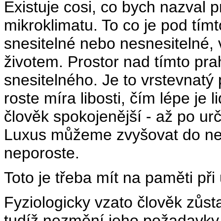
Existuje cosi, co bych nazval
mikroklimatu. To co je pod tím
snesitelné nebo nesnesitelné,
životem. Prostor nad tímto pr
snesitelného. Je to vrstevnatý
roste míra libosti, čím lépe je 
člověk spokojenější - až po urč
Luxus můžeme zvyšovat do ne
neporoste.
Toto je třeba mít na paměti př
Fyziologicky vzato člověk zůs
tudíž nezmění jeho požadavky 