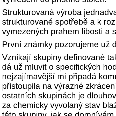
Strukturovaná výroba jednadva
strukturované spotřebě a k roz
vymezených prahem libosti a s
První známky pozorujeme už 
Vznikají skupiny definované ta
dá už mluvit o specifických ho
nejzajímavější mi připadá kom
přistoupila na výrazné zkrácen
ostatních skupinách je dlouho
za chemicky vyvolaný stav blaž
této skupiny, jak se domnívám