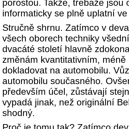
porostou. Takže, třebaže jsou 
informaticky se plně uplatní ve 
Stručně shrnu. Zatímco v devat
všech oborech techniky všední
dvacáté století hlavně zdokona
změnám kvantitativním, méně u
dokladovat na automobilu. Vůz z
automobilu současného. Ovšem 
především účel, zůstávají stej
vypadá jinak, než originální Be
shodný.
Proč je tomu tak? Zatímco dev