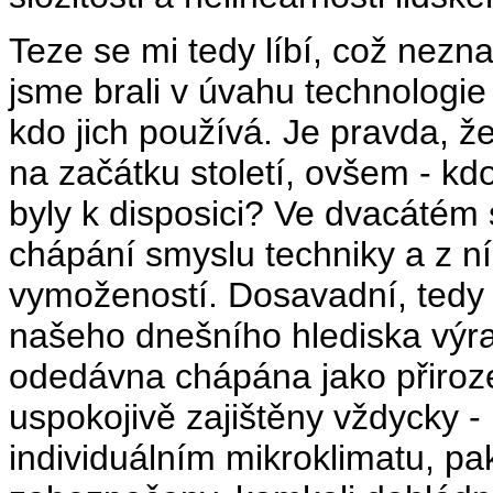
Teze se mi tedy líbí, což nezna
jsme brali v úvahu technologie 
kdo jich používá. Je pravda, ž
na začátku století, ovšem - kd
byly k disposici? Ve dvacátém
chápání smyslu techniky a z ní 
vymožeností. Dosavadní, tedy t
našeho dnešního hlediska výra
odedávna chápána jako přirozen
uspokojivě zajištěny vždycky - 
individuálním mikroklimatu, pa