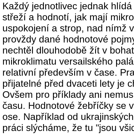
Každý jednotlivec jednak hlídá
střeží a hodnotí, jak mají mikr
uspokojení a strop, nad nímž v
provždy dané hodnotové pojmy
nechtěl dlouhodobě žít v boh
mikroklimatu versailského pal
relativní především v čase. Pra
přijatelné před dvaceti lety je
Ovšem pro příklady ani nemus
času. Hodnotové žebříčky se v
ose. Například od ukrajinských
práci slýcháme, že tu "jsou vši