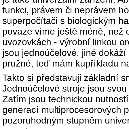
funkci, právem či neprávem h
superpočítači s biologickým h
povaze víme ještě méně, než o
uvozovkách - výrobní linkou o
jsou jednoúčelové, jiné dokáž
pružné, teď mám kupříkladu na
Takto si představuji základní sm
Jednoúčelové stroje jsou svou
Zatím jsou technickou nutnost
generací multiprocesorových p
pozoruhodným stupněm univerz