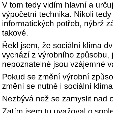
V tom tedy vidím hlavní a urču
výpočetní technika. Nikoli tedy 
informatických potřeb, nýbrž z
takové.
Řekl jsem, že sociální klima d
vychází z výrobního způsobu, ja
nepoznatelné jsou vzájemné v
Pokud se změní výrobní způsob
změní se nutně i sociální klima
Nezbývá než se zamyslit nad o
Zatím jsem tu uvažoval o společ