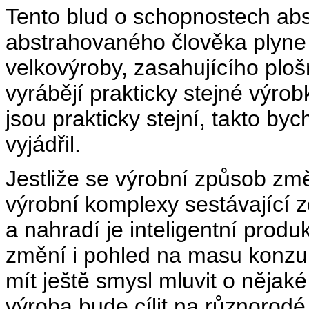
Tento blud o schopnostech abs
abstrahovaného člověka plyn
velkovýroby, zasahujícího ploš
vyrábějí prakticky stejné výrob
jsou prakticky stejní, takto b
vyjádřil.
Jestliže se výrobní způsob zm
výrobní komplexy sestávající 
a nahradí je inteligentní produ
změní i pohled na masu konzu
mít ještě smysl mluvit o něja
výroba bude cílit na různorod