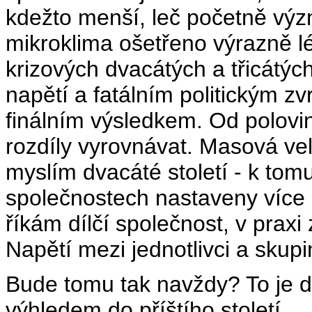
kdežto menší, leč početně výz
mikroklima ošetřeno výrazně lé
krizových dvacátých a třicátých
napětí a fatálním politickým zv
finálním výsledkem. Od poloviny
rozdíly vyrovnávat. Masová vel
myslím dvacáté století - k tomu
společnostech nastaveny více
říkám dílčí společnost, v praxi
Napětí mezi jednotlivci a skupi
Bude tomu tak navždy? To je dal
výhledem do příštího století.