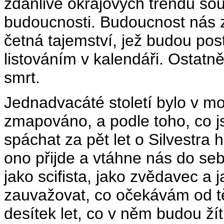
zdánlivě okrajových trendů so
budoucnosti. Budoucnost nás z
četná tajemství, jež budou p
listováním v kalendáři. Ostatně
smrt.
Jednadvacáté století bylo v mo
zmapováno, a podle toho, co j
spáchat za pět let o Silvestr
ono přijde a vtáhne nás do se
jako scifista, jako zvědavec a
zauvažovat, co očekávám od tě
desítek let, co v něm budou žít 