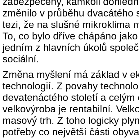
zabezpečeny, kamkoli dohlédn
změnilo v průběhu dvacátého s
tezi, že na slušné mikroklima m
To, co bylo dříve chápáno jako 
jedním z hlavních úkolů společ
sociální.
Změna myšlení má základ v ek
technologií. Z povahy technolo
devatenáctého století a celým
velkovýroba je rentabilní. Vel
masový trh. Z toho logicky ply
potřeby co největší části obyva