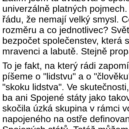
univerzálně platných pojmech.
řádu, že nemají velký smysl. C
rozměru a co jednotlivec? Svě
bezpočet společenstev, která s
mravenci a labutě. Stejně propa
To je fakt, na který rádi zapo
píšeme o "lidstvu" a o "člověku
"skoku lidstva". Ve skutečnosti,
ba ani Spojené státy jako tako
skočila úzká skupina v rámci
napojeného na ostře definované