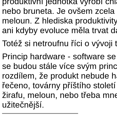
produktivní jednotka vyrobí c
nebo bruneta. Je ovšem zcela 
meloun. Z hlediska produktivity
ani kdyby evoluce měla trvat dal
Totéž si netroufnu říci o vývoji 
Princip hardware - software se
se budou stále více svým prin
rozdílem, že produkt nebude 
řečeno, továrny příštího stole
žirafu, meloun, nebo třeba mne
užitečnější.