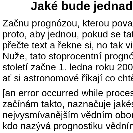
Jaké bude jednadv
Začnu prognózou, kterou pova
proto, aby jednou, pokud se t
přečte text a řekne si, no tak v
Nuže, tato stoprocentní prognó
století začne 1. ledna roku 20
ať si astronomové říkají co cht
[an error occurred while process
začínám takto, naznačuje jakés
nejvysmívanějším vědním obore
kdo nazývá prognostiku vědní