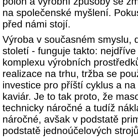
poloh a výrobní způsoby se zm
na společenské myšlení. Pokus
před námi stojí.
Výroba v současném smyslu, da
století - funguje takto: nejdřív
komplexu výrobních prostředků
realizace na trhu, tržba se pou
investice pro příští cyklus a 
kaviár. Je to tak proto, že m
technicky náročné a tudíž nákl
náročné, avšak v podstatě prim
podstatě jednoúčelových stroj