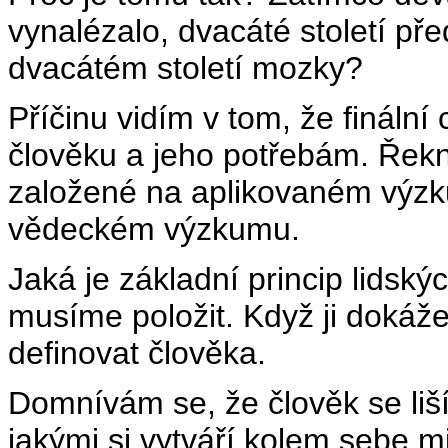
vynalézalo, dvacáté století př
dvacátém století mozky?
Příčinu vidím v tom, že fináln
člověku a jeho potřebám. Řeknu
založené na aplikovaném výzku
vědeckém výzkumu.
Jaká je základní princip lidsk
musíme položit. Když ji doká
definovat člověka.
Domnívám se, že člověk se liší
jakými si vytváří kolem sebe m