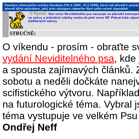
Památce německého ovčáka Gordona (*23.4.1984, +5.3.1996), který mě přivedl k poznání,
dovedl dělat způsobem, jaký jeho nástupce rottweiler Bart zatím neumí napodobit.
O Hyeně:
Tato verze Neviditelného psa navazuje na původní koncepci 
na sekce a jednotlivé rubriky vedou do plné verze NP. Pokud máte zájem 
(oblíbených adres).
STRUČNĚ:
O víkendu - prosím - obraťte s
vydání Neviditelného psa
, kde
a spousta zajímavých článků.
sobotu a neděli dočkáte nanej
scifistického výtvoru. Napříkla
na futurologické téma. Vybral j
téma vystupuje ve velkém Psu 
Ondřej Neff