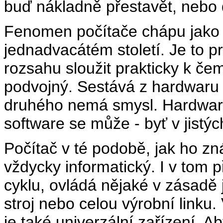
buď nákladně přestavět, nebo 
Fenomen počítače chápu jako p
jednadvacátém století. Je to p
rozsahu sloužit prakticky k čem
podvojný. Sestává z hardwaru 
druhého nemá smysl. Hardware 
software se může - byť v jistých
Počítač v té podobě, jak ho z
vždycky informatický. I v tom 
cyklu, ovládá nějaké v zásadě
stroj nebo celou výrobní linku
je také univerzální zařízení. 