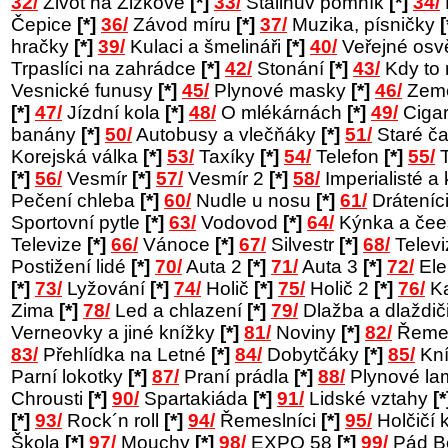
32/
Život na Žižkově
[*]
33/
Stalinův pomník
[*]
34/
Čepice
[*]
36/
Závod míru
[*]
37/
Muzika, písničky
[
hračky
[*]
39/
Kulaci a šmelináři
[*]
40/
Veřejné osv
Trpaslíci na zahrádce
[*]
42/
Stonání
[*]
43/
Kdy to
Vesnické funusy
[*]
45/
Plynové masky
[*]
46/
Země
[*]
47/
Jízdní kola
[*]
48/
O mlékárnách
[*]
49/
Cigar
banány
[*]
50/
Autobusy a vlečňáky
[*]
51/
Staré č
Korejská válka
[*]
53/
Taxíky
[*]
54/
Telefon
[*]
55/
T
[*]
56/
Vesmír
[*]
57/
Vesmír 2
[*]
58/
Imperialisté a 
Pečení chleba
[*]
60/
Nudle u nosu
[*]
61/
Dráteníc
Sportovní pytle
[*]
63/
Vodovod
[*]
64/
Kýnka a čee
Televize
[*]
66/
Vánoce
[*]
67/
Silvestr
[*]
68/
Telev
Postižení lidé
[*]
70/
Auta 2
[*]
71/
Auta 3
[*]
72/
Ele
[*]
73/
Lyžování
[*]
74/
Holič
[*]
75/
Holič 2
[*]
76/
Ka
Zima
[*]
78/
Led a chlazení
[*]
79/
Dlažba a dlaždič
Verneovky a jiné knížky
[*]
81/
Noviny
[*]
82/
Řemes
83/
Přehlídka na Letné
[*]
84/
Dobytčáky
[*]
85/
Kní
Parní lokotky
[*]
87/
Praní prádla
[*]
88/
Plynové l
Chrousti
[*]
90/
Spartakiáda
[*]
91/
Lidské vztahy
[*
[*]
93/
Rock´n roll
[*]
94/
Řemeslníci
[*]
95/
Holčičí 
Škola
[*]
97/
Mouchy
[*]
98/
EXPO 58
[*]
99/
Pád B