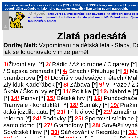
Památce německého ovčáka Gordona (*23.4.1984, +5.3.1996), který mě přivedl k poznání,
dovedl dělat způsobem, jaký jeho nástupce rottweiler Bart zatím neumí napodobit.
O Hyeně:
Tato verze Neviditelného psa navazuje na původní koncepci 
na sekce a jednotlivé rubriky vedou do plné verze NP. Pokud máte zájem 
(oblíbených adres).
Zlatá padesátá
Ondřej Neff:
Vzpomínání na dětská léta - Slapy, Do
jak se to uchovalo v mlze paměti
1/
Životní styl
[*]
2/
Rádio / Až to rupne / Cigarety
[*]
/ Slapská přehrada
[*]
4/
Strach / Přituhuje
[*]
5/
Man
bramborová
[*]
6/
Dobříš v padesátých létech / Ma
Zlý kluk Kadeřábek
[*]
8/
Zábava
[*]
9/
V Praze / Ž
Škola / Školní výlet
[*]
11/
Politika
[*]
12/
Nábrdle
[*
[*]
14/
Pionýr
[*]
15/
Dětské hry
[*]
16/
Punčocháč
Tramvaje - konduktéři
[*]
18/
Šumáky
[*]
19/
Pražír
Jaká jezdila auta
[*]
21/
Tři králové
[*]
22/
Zmrzlina
reforma
[*]
24/
Sodovky
[*]
25/
Sportovní střelnice
[
samo domo
[*]
27/
Gramofony
[*]
28/
Sovětští vyná
Sovětské filmy
[*]
30/
Sáňkování v Riegráku
[*]
31/