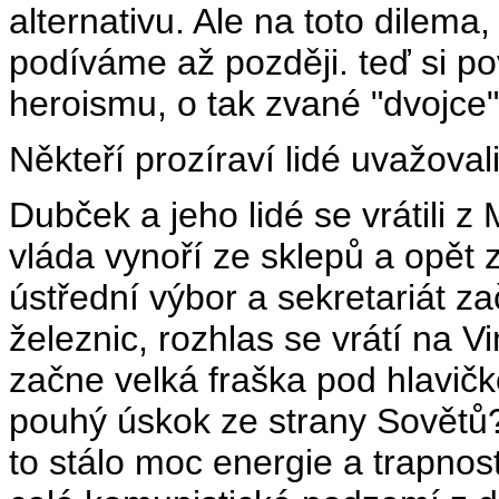
alternativu. Ale na toto dilem
podíváme až později. teď si p
heroismu, o tak zvané "dvojce"
Někteří prozíraví lidé uvažovali
Dubček a jeho lidé se vrátili z
vláda vynoří ze sklepů a opět
ústřední výbor a sekretariát z
železnic, rozhlas se vrátí na 
začne velká fraška pod hlavičk
pouhý úskok ze strany Sovětů? 
to stálo moc energie a trapnost