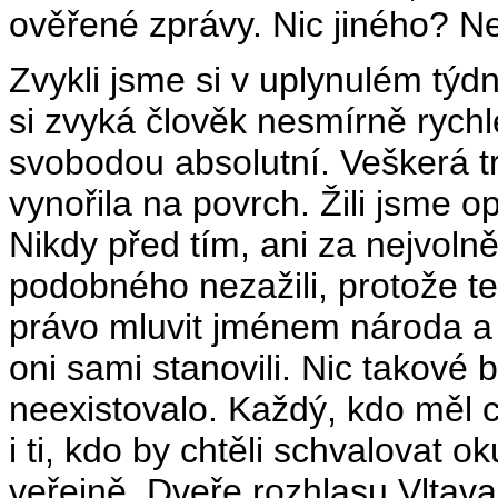
ověřené zprávy. Nic jiného? Ne,
Zvykli jsme si v uplynulém tý
si zvyká člověk nesmírně rych
svobodou absolutní. Veškerá trp
vynořila na povrch. Žili jsme 
Nikdy před tím, ani za nejvoln
podobného nezažili, protože ten
právo mluvit jménem národa a 
oni sami stanovili. Nic takov
neexistovalo. Každý, kdo měl co
i ti, kdo by chtěli schvalovat o
veřejně. Dveře rozhlasu Vltava