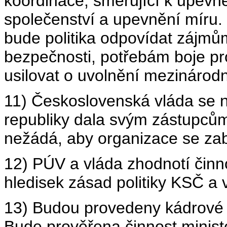
koordinace, směřující k upevně
společenství a upevnění míru. 
bude politika odpovídat zájmům
bezpečnosti, potřebám boje pr
usilovat o uvolnění mezinárodn
11) Československá vláda se 
republiky dala svým zástupců
nežádá, aby organizace se zab
12) PÚV a vláda zhodnotí činn
hledisek zásad politiky KSČ a 
13) Budou provedeny kádrové 
Bude prověřena činnost ministe