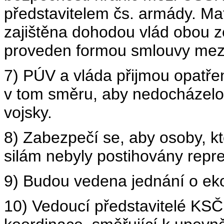
představitelem čs. armády. Mate
zajištěna dohodou vlád obou 
proveden formou smlouvy mezi
7) PÚV a vláda přijmou opatře
v tom směru, aby nedocházelo
vojsky.
8) Zabezpečí se, aby osoby, kte
silám nebyly postihovány repre
9) Budou vedena jednání o ek
10) Vedoucí představitelé KSČ