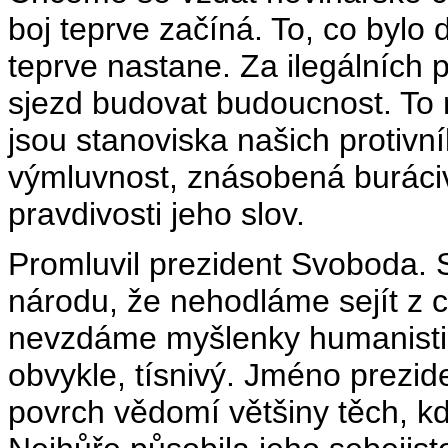
boj teprve začíná. To, co bylo d
teprve nastane. Za ilegálních
sjezd budovat budoucnost. To 
jsou stanoviska našich protivní
výmluvnost, znásobená buráciv
pravdivosti jeho slov.
Promluvil prezident Svoboda.
národu, že nehodláme sejít z 
nevzdáme myšlenky humanistic
obvykle, tísnivý. Jméno prezid
povrch vědomí většiny těch, k