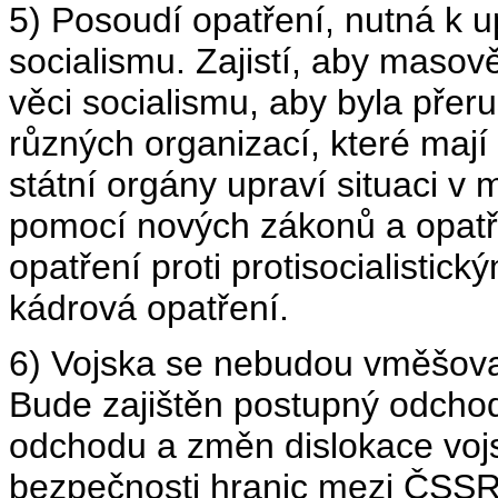
5) Posoudí opatření, nutná k 
socialismu. Zajistí, aby masově
věci socialismu, aby byla přeru
různých organizací, které mají 
státní orgány upraví situaci v
pomocí nových zákonů a opatř
opatření proti protisocialistic
kádrová opatření.
6) Vojska se nebudou vměšovat
Bude zajištěn postupný odcho
odchodu a změn dislokace voj
bezpečnosti hranic mezi ČSSR 