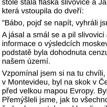
stole stála flaška slivovice a 
která vstoupila do dveří:
"Bábo, pojď se napít, vyhráli js
A jásal a smál se a pil slivovic
informace o výsledcích moskev
podstatě byla dohodnuta cenzu
našem území.
Vzpomínal jsem si na tu chvíli
v Montevideu, byl na skok v Če
před velkou mapou Evropy. Byl
Přemýšleli jsme, jak to všech