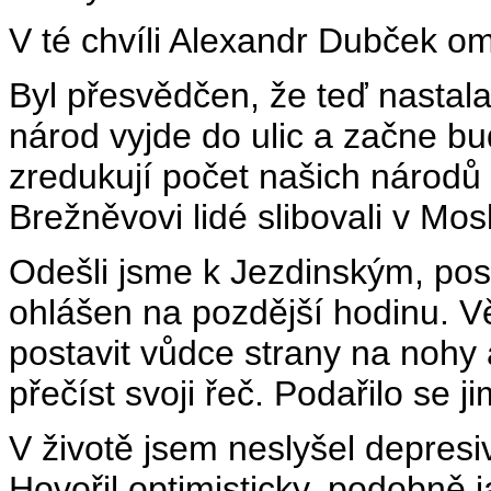
V té chvíli Alexandr Dubček om
Byl přesvědčen, že teď nastala
národ vyjde do ulic a začne bu
zredukují počet našich národů o
Brežněvovi lidé slibovali v Mos
Odešli jsme k Jezdinským, pos
ohlášen na pozdější hodinu. Vě
postavit vůdce strany na nohy 
přečíst svoji řeč. Podařilo se ji
V životě jsem neslyšel depresi
Hovořil optimisticky, podobně 