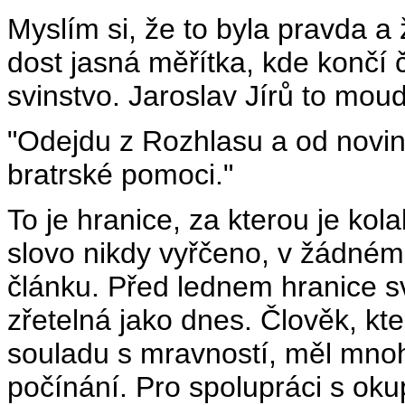
Myslím si, že to byla pravda a 
dost jasná měřítka, kde končí 
svinstvo. Jaroslav Jírů to moudř
"Odejdu z Rozhlasu a od novin 
bratrské pomoci."
To je hranice, za kterou je ko
slovo nikdy vyřčeno, v žádné
článku. Před lednem hranice sv
zřetelná jako dnes. Člověk, kt
souladu s mravností, měl mnoh
počínání. Pro spolupráci s ok