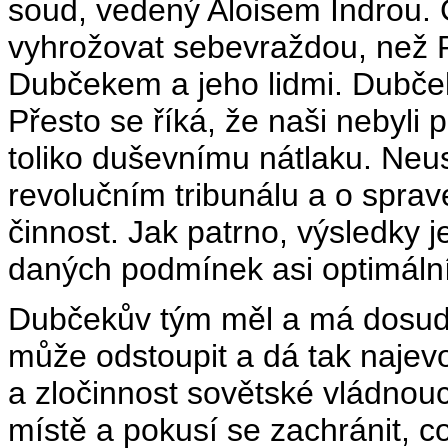
soud, vedený Aloisem Indrou.
vyhrožovat sebevraždou, než R
Dubčekem a jeho lidmi. Dubče
Přesto se říká, že naši nebyli
toliko duševnímu nátlaku. Neus
revolučním tribunálu a o sprav
činnost. Jak patrno, výsledky j
daných podmínek asi optimální
Dubčekův tým měl a má dosud
může odstoupit a dá tak najev
a zločinnost sovětské vládnou
místě a pokusí se zachránit, co