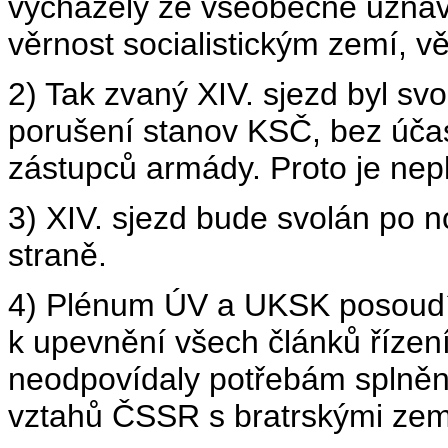
vycházely ze všeobecně uznáv
věrnost socialistickým zemí, vě
2) Tak zvaný XIV. sjezd byl sv
porušení stanov KSČ, bez účas
zástupců armády. Proto je nepl
3) XIV. sjezd bude svolán po n
straně.
4) Plénum ÚV a UKSK posoudí v
k upevnění všech článků řízení
neodpovídaly potřebám splněn
vztahů ČSSR s bratrskými ze