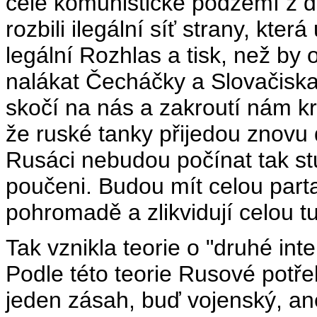
celé komunistické podzemí z 
rozbili ilegální síť strany, kter
legální Rozhlas a tisk, než by 
nalákat Čecháčky a Slovačiska
skočí na nás a zakroutí nám 
že ruské tanky přijedou znovu 
Rusáci nebudou počínat tak st
poučeni. Budou mít celou parta
pohromadě a zlikvidují celou t
Tak vznikla teorie o "druhé int
Podle této teorie Rusové potře
jeden zásah, buď vojenský, an