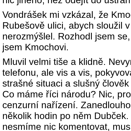
nic jiného, než odejít do ústraní
Vondrášek mi vzkázal, že Kmo
Rubešově ulici, abych sloužil
nerozmýšlel. Rozhodl jsem se
jsem Kmochovi.
Mluvil velmi tiše a klidně. Nev
telefonu, ale vis a vis, pokyvo
strašné situaci a slušný člově
Co máme říci národu? Nic, pro
cenzurní nařízení. Zanedlouho
několik hodin po něm Dubček.
nesmíme nic komentovat, musí