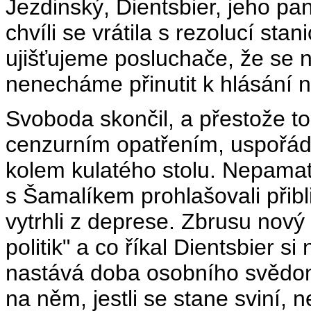
Jezdinský, Dientsbier, jeho pa
chvíli se vrátila s rezolucí sta
ujišťujeme posluchače, že se n
nenecháme přinutit k hlásání 
Svoboda skončil, a přestože t
cenzurním opatřením, uspořád
kolem kulatého stolu. Nepamatu
s Šamalíkem prohlašovali přibli
vytrhli z deprese. Zbrusu nový
politik" a co říkal Dientsbier s
nastává doba osobního svědomí
na něm, jestli se stane sviní, 