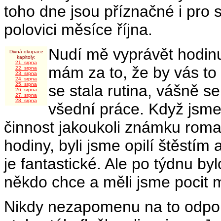
toho dne jsou příznačné i pro
polovici měsíce října.
Nudí mě vyprávět hodinu
Divná okupace
kapitoly:
21. srpna
mám za to, že by vás to
22. srpna
23. srpna
24. srpna
25. srpna
se stala rutina, vášně se 
26. srpna
27. srpna
28. srpna
všední práce. Když jsme u
činnost jakoukoli známku roman
hodiny, byli jsme opilí štěstím 
je fantastické. Ale po týdnu byl
někdo chce a měli jsme pocit m
Nikdy nezapomenu na to odpole