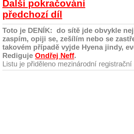
Další pokračování
předchozí díl
Toto je DENÍK:
do sítě jde obvykle ne
zaspím, opiji se, zešílím nebo se zast
takovém případě vyjde Hyena jindy, e
Rediguje
Ondřej Neff
.
Listu je přiděleno mezinárodní registračn