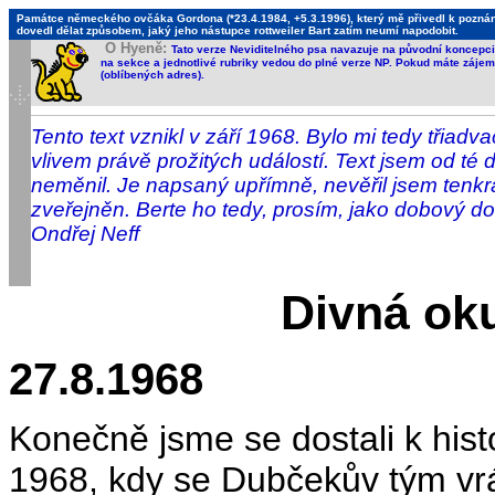
Památce německého ovčáka Gordona (*23.4.1984, +5.3.1996), který mě přivedl k poznání,
dovedl dělat způsobem, jaký jeho nástupce rottweiler Bart zatím neumí napodobit.
O Hyeně:
Tato verze Neviditelného psa navazuje na původní koncepci 
na sekce a jednotlivé rubriky vedou do plné verze NP. Pokud máte zájem 
(oblíbených adres).
Tento text vznikl v září 1968. Bylo mi tedy třiad
vlivem právě prožitých událostí. Text jsem od té
neměnil. Je napsaný upřímně, nevěřil jsem tenk
zveřejněn. Berte ho tedy, prosím, jako dobový d
Ondřej Neff
Divná ok
27.8.1968
Konečně jsme se dostali k his
1968, kdy se Dubčekův tým vrá