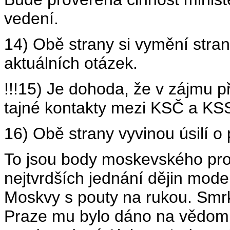
vedení.
14) Obě strany si vymění stra
aktuálních otázek.
!!!15) Je dohoda, že v zájmu př
tajné kontakty mezi KSČ a KSSS
16) Obě strany vyvinou úsilí o 
To jsou body moskevského pro
nejtvrdších jednání dějin moder
Moskvy s pouty na rukou. Smrk
Praze mu bylo dáno na vědomí