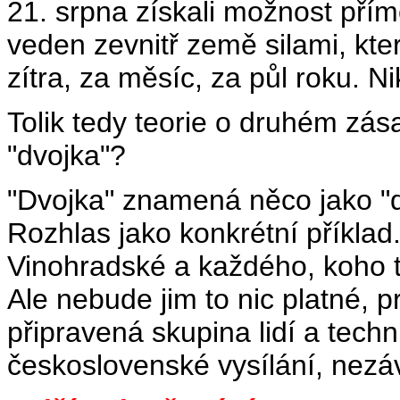
21. srpna získali možnost přím
veden zevnitř země silami, kte
zítra, za měsíc, za půl roku. N
Tolik tedy teorie o druhém zá
"dvojka"?
"Dvojka" znamená něco jako "
Rozhlas jako konkrétní příkla
Vinohradské a každého, koho ta
Ale nebude jim to nic platné,
připravená skupina lidí a tech
československé vysílání, nezá