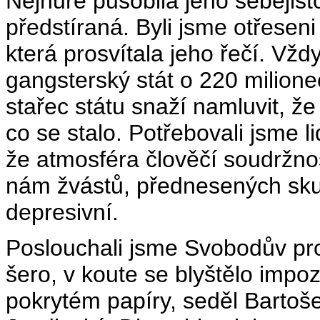
Nejhůře působila jeho sebejisto
předstíraná. Byli jsme otřesen
která prosvítala jeho řečí. Vžd
gangsterský stát o 220 milione
stařec státu snaží namluvit, že
co se stalo. Potřebovali jsme l
že atmosféra člověčí soudržno
nám žvástů, přednesených skuh
depresivní.
Poslouchali jsme Svobodův pro
šero, v koute se blyštělo impoz
pokrytém papíry, seděl Bartoš