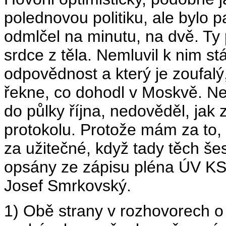
polednovou politiku, ale bylo p
odmlčel na minutu, na dvě. Ty 
srdce z těla. Nemluvil k nim stá
odpovědnost a který je zoufalý
řekne, co dohodl v Moskvě. Ne
do půlky října, nedověděl, ja
protokolu. Protože mám za to,
za užitečné, když tady těch 
opsány ze zápisu pléna ÚV KS
Josef Smrkovský.
1) Obě strany v rozhovorech o