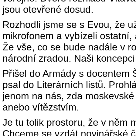
jsou otevřené dosud.
Rozhodli jsme se s Evou, že u
mikrofonem a vybízeli ostatní, 
Že vše, co se bude nadále v ro
národní zradou. Naši koncepci 
Přišel do Armády s docentem Š
psal do Literárních listů. Prohlá
jenom na nás, zda moskevské
anebo vítězstvím.
Je tu tolik prostoru, že v ně
Chceme se vzdát novinářské či