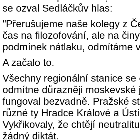
se ozval Sedláčkův hlas:
"Přerušujeme naše kolegy z Če
čas na filozofování, ale na činy
podmínek nátlaku, odmítáme v
A začalo to.
Všechny regionální stanice se 
odmítne důrazněji moskevské j
fungoval bezvadně. Pražské st
různé ty Hradce Králové a Úst
Vykřikovaly, že chtějí neutrali
žádný diktát.