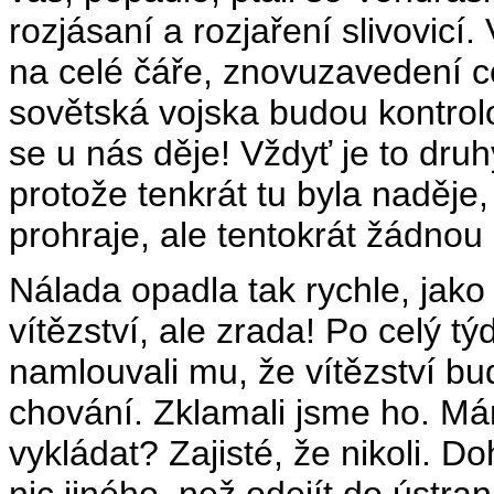
rozjásaní a rozjaření slivovicí
na celé čáře, znovuzavedení 
sovětská vojska budou kontrol
se u nás děje! Vždyť je to dru
protože tenkrát tu byla naděje,
prohraje, ale tentokrát žádno
Nálada opadla tak rychle, jako s
vítězství, ale zrada! Po celý tý
namlouvali mu, že vítězství 
chování. Zklamali jsme ho. M
vykládat? Zajisté, že nikoli. D