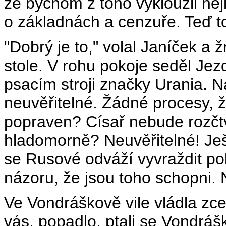
že bychom z toho vyklouzli ne
o základnách a cenzuře. Teď to
"Dobrý je to," volal Janíček a ž
stole. V rohu pokoje seděl Jez
psacím stroji značky Urania. N
neuvěřitelné. Žádné procesy,
popraven? Císař nebude rozč
hladomorně? Neuvěřitelné! Ješ
se Rusové odváží vyvraždit pol
názoru, že jsou toho schopni. 
Ve Vondráškově vile vládla zce
vás, popadlo, ptali se Vondráško