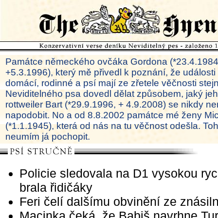
Památce německého ovčáka Gordona (*23.4.1984
+5.3.1996), který mě přivedl k poznání, že události
domácí, rodinné a psí mají ze zřetele věčnosti ste
Neviditelného psa dovedl dělat způsobem, jaký je
rottweiler Bart (*29.9.1996, + 4.9.2008) se nikdy ne
napodobit. No a od 8.8.2002 památce mé ženy Mi
(*1.1.1945), která od nás na tu věčnost odešla. To
neumím já pochopit.
Policie sledovala na D1 vysokou ryc
brala řidičáky
Feri čelí dalšímu obvinění ze znásil
Macinka čeká, že Babiš navrhne Tu