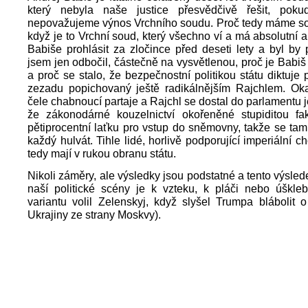
který nebyla naše justice přesvědčivě řešit, pok
nepovažujeme výnos Vrchního soudu. Proč tedy máme so
když je to Vrchní soud, který všechno ví a má absolutní a
Babiše prohlásit za zločince před deseti lety a byl by 
jsem jen odbočil, částečně na vysvětlenou, proč je Babiš
a proč se stalo, že bezpečnostní politikou státu diktuj
zezadu popichovaný ještě radikálnějším Rajchlem. Oka
čele chabnoucí partaje a Rajchl se dostal do parlamentu j
že zákonodárné kouzelnictví okořeněné stupiditou fakt
pětiprocentní laťku pro vstup do sněmovny, takže se ta
každý hulvát. Tihle lidé, horlivě podporující imperiální 
tedy mají v rukou obranu státu.
Nikoli záměry, ale výsledky jsou podstatné a tento výsled
naší politické scény je k vzteku, k pláči nebo úškleb
variantu volil Zelenskyj, když slyšel Trumpa blábolit o
Ukrajiny ze strany Moskvy).