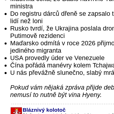
ministra
Do registru dárců dřeně se zapsalo tř
lidí než loni
Rusko tvrdí, že Ukrajina poslala dron
Putimově rezidenci
Maďarsko odmítá v roce 2026 přijmo
jediného migranta
USA provedly úder ve Venezuele
Čína pořádá manévry kolem Tchajw
U nás převážně slunečno, slabý mr
Pokud vám nějaká zpráva přijde debi
nemusí to nutně být vina Hyeny.
Bláznivý kolotoč