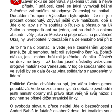
Závěr roku se odehrává v jakémsi útlumu a nejvě
přitahují události, které se jaksi vymykají běž
Začněme zahraničím. Volodymyr Zelenskyj se potkal 
Donaldem Trumpem. Výsledkem bylo ujištění, že mír je 
procent dohodnutý. Zbývají ještě dvě maličkosti, obě s
Jde o to, aby s ním souhlasilo Rusko a přestalo na Ukr
Zatím to nevypadá ani na jedno, ani na druhé a dokonc
absurdní věty, jako že Moskva si přeje účast na poválečné
Ukrajiny. Svět obletěl videozáběr na Zelenského tvář při 
Je to hra na diplomacii a vede jen k zesměšnění Spojen
jasné, že už nemohou hrát roli světového četníka. Bohuž
otázka, jestli mohou hrát roli jakéhokoli četníka. Část
se dozvíme brzy – až budou jasné důsledky avízovan
drogově mafiánskou Venezuelu. V logice současného nas
ve světě by se dala čekat „vlna solidarity s napadeným
lidem".
Politické Česko chválabohu spí, jen aféra kolem gener
pobublává. Vede se zcela nesmyslná debata o „svobodě s
jestli ministr obrany má právo říkat veřejně svůj názor,
povinen se přísně držet stranické linky.
O svobodu slova tu přece nejde! Jde o bezpečnostní po
Andrej Babiš je fatálně oslabený deset let trvajícím so