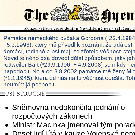
Památce německého ovčáka Gordona (*23.4.1984
+5.3.1996), který mě přivedl k poznání, že události
domácí, rodinné a psí mají ze zřetele věčnosti ste
Neviditelného psa dovedl dělat způsobem, jaký je
rottweiler Bart (*29.9.1996, + 4.9.2008) se nikdy ne
napodobit. No a od 8.8.2002 památce mé ženy Mi
(*1.1.1945), která od nás na tu věčnost odešla. To
neumím já pochopit.
Sněmovna nedokončila jednání o
rozpočtových zákonech
Ministr Macinka jmenoval tým porad
Deset lidí lítá v kauze Vojenské ne