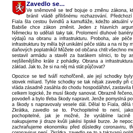
Zavedlo se...
Ve sněmovně se teď bojuje o změnu zákona, k
bránil vládě přílišnému rozhazování. Předchozí
Fiala šla cestou švindlů a kamufláže, kdežto aktuální 
Babiše chce zákon změnit. Jeden z hlavních argum
Německu to udělali taky tak. Prolomení dluhové bariér
výdajů na obranu a infrastrukturu. Proboha, ale péč
infrastrukturu by měla být unikátní péče státu a na ni by m
daňových poplatníků! Můžete od občana chtít všechno m
sestavil armádu a stavěl za barákem silnici, to by a
nejšílenějšího krále z pohádky. Obrana a infrastruktura
základ. Jak to, že si na něj má stát půjčovat?
Opozice se teď tváří rozhořčeně, ale její schodky byl
stovek miliard. Tyhle schodky se tak nějak zavedly při 
vláda zásadně zasáhla do chodu hospodářství, zastavila 
celkem logické, že musí škody sanovat. Obrazně řečeno, 
povodeň a bylo třeba škody napravit. Jenže pomyslná p
a škody s napravovaly vesele dál. Dělal to Fiala, dělá 
Zkrátka, zavedlo se to. Pochopitelné to není, ja
pochopitelné, jak je možné, že vyrábíme lacině 
nakupujeme ji draze kvůli jakési lipské burze. Je nepoc
zachraňujeme ekonomiku před důsledky coronaviru, t
coronavirus není. Zkrátka, zavedlo se to a takzvaný polit