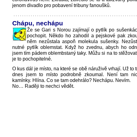
jenom divadlo pro pobavení tribuny fanoušků.
Chápu, nechápu
Že se Gari s Norou zajímají o pytlík po sušenká
pochopit. Někdo ho zahodil a pejskové pak zkoum
něm nezůstala aspoň molekula sušenky. Nezůsta
nutné pytlík oblemstat. Když ho zvednu, abych ho odn
jsem tím pádem oblembstaný taky. Můžu si na to stěžovat
je to pochopitelné.
O kus dál je místo, na které se obě náruživě vrhají. Už to tr
dnes jsem to místo podrobně zkoumal. Není tam nic.
kamínky. Hlína. Co se tam odehrálo? Nechápu. Nevím.
No… Raději to nechci vědět.