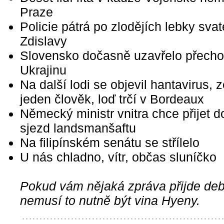
Praze
Policie pátrá po zlodějích lebky svat
Zdislavy
Slovensko dočasně uzavřelo přech
Ukrajinu
Na další lodi se objevil hantavirus, 
jeden člověk, loď trčí v Bordeaux
Německý ministr vnitra chce přijet d
sjezd landsmanšaftu
Na filipínském senátu se střílelo
U nás chladno, vítr, občas sluníčko
Pokud vám nějaká zpráva přijde debi
nemusí to nutně být vina Hyeny.