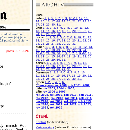
2026
leden
1.
2.
5.
6.
7.
8.
9.
10.-11.
12.
13.
14.
15.
16.
17.-18.
19.
20.
21.
22.
23.
26.
27.
28.
29.
30.
31.
únor
1.
2.
3.
4.
5.
6.
7.-8.
9.
10.
11.
12.
13.
14.-15.
16.
17.
18.
19.
20.
21.-22.
23.
události světové,
24.
25.
26.
27.
28.
 způsobem, jaký jeho
březen
1.
2.
3.
4.
5.
6.
7.-8.
9.
10.
11.
12.
2002 památce mé ženy
13.
14.-15.
16.
17.
18.
19.
20.
21.-22.
23.
24.
25.
26.
27.
28.-29.
30.
31.
duben
1.
2.
3.
4.-6.
7.
8.
9.
10.
11.-12.
13.
15.
16.
17.
18.-19.
20.
21.
22.
23.
24.
pátek 30.1.2026.
25.-26.
27.
28.
30.
4.
5.
6.
7.
8.
9.-10.
11.
12.
13.
14.
15.
16.-17.
18.
19.
21.
22.
25.
26.
27.
28.
29.
30.-31.
červen
1.
2.
3.
4.
5.
9.-7.
8.
9.
11.
12.
ce
13.-14.
15.
16.
17.
18.
19.
20.-21.
22.
23.
24.
25.
26.
27.-28.
29.
30.
červenec
1.
2.
3.
4.-5.
6.
7.
8.
9.
10.
11.-12.
13.
14.
15.
16.
17.
18.-19.
20.
22.
23.
24.
25.-26.
27.
28.
29.
30.
31.
srpen
1.-2.
3.
4.
5.
6.
krajině
(
Říjen - prosinec 2000, rok 2001, 2002,
dále
rok 2003, 2004 a 2005
,
dále
rok 2006 a 2007
rok 2008
,
rok 2009
,
rok 2010
,
rok 2011
,
rok 2012
,
rok 2013
,
rok 2014
,
rok 2015
,
rok 2016
,
rok 2017
,
rok 2018
,
rok 2019
,
rok 2020
,
rok 2021
,
rok 2022
,
rok 2023
,
ny.
rok 2024
,
rok 2025
ČTENÍ:
Kontakt
(sci-fi workshop)
y ministr Petr
Vietnam story
(veterán Prošek vzpomíná)
u vzkaz. Psal v