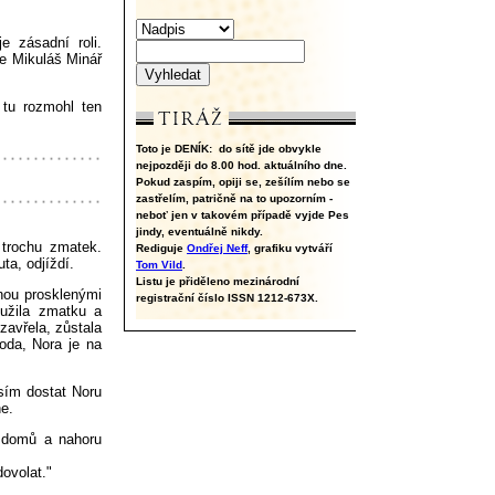
e zásadní roli.
de Mikuláš Minář
 tu rozmohl ten
Toto je DENÍK:
do sítě jde obvykle
nejpozději do 8.00 hod. aktuálního dne.
Pokud zaspím, opiji se, zešílím nebo se
zastřelím, patričně na to upozorním -
neboť jen v takovém případě vyjde Pes
jindy, eventuálně nikdy.
 trochu zmatek.
Rediguje
Ondřej Neff
, grafiku vytváří
a, odjíždí.
Tom Vild
.
Listu je přiděleno mezinárodní
dnou prosklenými
registrační číslo ISSN 1212-673X.
yužila zmatku a
zavřela, zůstala
hoda, Nora je na
sím dostat Noru
ne.
u domů a nahoru
ovolat."