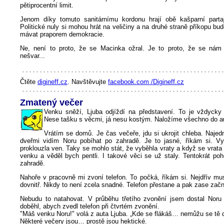
pětiprocentní limit.
Jenom díky tomuto sanitárnímu kordonu hrají obě kašparní partaj
Politické nuly si mohou hrát na veličiny a na druhé straně příkopu bu
mávat praporem demokracie.
Ne, není to proto, že se Macinka ožral. Je to proto, že se nám
nešvar...
Čtěte
digineff.cz
. Navštěvujte
facebook.com /Digineff.cz
Zmatený večer
Venku sněží, Ljuba odjíždí na představení. To je vždycky
Nese tašku s věcmi, já nesu kostým. Naložíme všechno do aut
Vrátím se domů. Je čas večeře, jdu si ukrojit chleba. Naje
dveřmi vidím Noru pobíhat po zahradě. Je to jasné, říkám si. V
proklouzla ven. Taky se mohlo stát, že vyběhla vraty a když se vrata 
venku a věděl bych pentli. I takové věci se už staly. Tentokrát po
zahradě.
Nahoře v pracovně mi zvoní telefon. To počká, říkám si. Nejdřív mu
dovnitř. Nikdy to není zcela snadné. Telefon přestane a pak zase zač
Nebudu to natahovat. V průběhu třetího zvonění jsem dostal Nor
doběhl, abych zvedl telefon při čtvrtém zvonění.
"Máš venku Noru!" volá z auta Ljuba. „Kde se flákáš… nemůžu se tě d
Některé večery jsou… prostě jsou hektické.