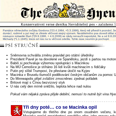
Památce německého ovčáka Gordona (*23.4.1984, +5.3.1996), který mě přivedl k poznání, že 
domácí, rodinné a psí mají ze zřetele věčnosti stejný význam. Neviditelného psa dovedl dělat
nástupce rottweiler Bart (*29.9.1996, + 4.9.2008) se nikdy nenaučil napodobit. No a od 8.8.
Michaely (*1.1.1945), která od nás na tu věčnost odešla. Tohle zase neumím já pochopit.
Sněmovna schválila změnu pravidel pro státní úředníky
Prezident Pavel je na dovolené ve Španělsku, jezdí s partou na motor
Babiš si pochvaluje výbornou spolupráci s Macinkou
Na MÚ Černošice je stíháno 16 lidí kvůli machinacím s řidičáky
Putin prý slíbil Trumpovi, že přestane útočit na Kyjev
Macinka v Bruselu tlumočil poděkování českým občanům za pomoc U
Do Minneapolis přijel zvláštní zmocněnec zjednat pořádek
Britové mají s Čínou bezvizový styk
U nás celý den mírně sněžilo, teplota lehce nad nulou
Pokud vám nějaká zpráva přijde debilní, nemusí to nutně být vina Hye
Tři dny poté… co se Macinka opil
Vstupujeme do třetího dne po onom osudném večeru, kd
Macinka poslal prezidentovi republiky přes jeho pravou ruk