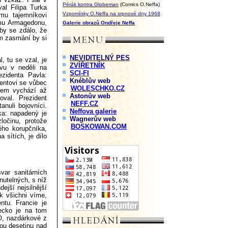
Pérák kontra Globeman
(Comics O.Neffa)
l Filipa Turka
Vzpomínky O.Neffa na srpnové dny 1968
mu tajemníkovi
ému Armagedonu,
Galerie obrazů Ondřeje Neffa
 by se zdálo, že
ém zasmání by si
NEVIDITELNÝ PES
, tu se vzal, je
ZVÍŘETNÍK
vu v neděli na
SCI-FI
ezidenta Pavla:
Knéblův web
dentovi se vůbec
WOLESCHKO.CZ
šem vychází až
Astonův web
val. Prezident
NEFF.CZ
anuli bojovníci.
Neffova galerie
ka: napadený je
Wagnerův web
ločinu, protože
BOSKOWAN.COM
ého korupčníka,
 sítích, je dílo
ar sanitárních
nutelných, s níž
ejší nejsilnější
k všichni víme,
ntu. Francie je
mecko je na tom
O, nazdárkové z
ou desetinu nad