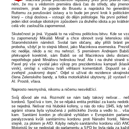
něm, že mu s vědomím premiéra dává čas do středy, aby jmenova
ministrem, jinak že pojede do Bruselu a napráská ho generální
Ruttemu za porušování ústavy a to bude jen první krok k politick
který – cituji doslova – vstoupí do dějin politologie. Na první pohled
jeden idiot oroduje idiotským způsobem za druhého idiota a po krátk
celá věc zasloužila zapomenout.
Skutečnost je jiná. Vypadá to na vážnou politickou bitvu. Kde se vzal
tu zapomenutý Mikuláš Minář a chce obnovit svoji letenskou slá
Staroměstském náměstí. Svolal tam občany, aby přišli bránit pr
proboha, vždyť je to stejná blbost, jako Macinkova esemeska. Prezi
nic neděje, nikdo a nic mu nehrozí. S premiérem Andrejem Babi
překvapivě korektně, sám Babiš se od Macinkova úletu distanco
nepotřebuje páně Minářovu hrdinskou hruď. Ale i na druhé straně st
Pavel prý vše vyvolal jako výkop pro prezidentskou kampaň (klasi
viník), omílají s vážnou tváří věhlasní komentátoři. Dopustil se z
zveřejnil „soukromý dopis". Odjel si užívat do rezidence ukrajinsk
člena Zelenského bandy, a fotka motorkářské ubytovny, již vystavil na
AI. Prostě, vřava.
Naprosto nesmyslná, nikomu a ničemu nesvědčící.
Svůj důvod ale má. Rozmohl se nám tady takový nešvar… nešv
kordonů. Spočívá v tom, že se nějaká entita prohlásí za kastu nedotk
se nejedná. Nešvar má hluboké kořeny, u nás do roku 1945, kdy tehd
agrární strana byla vyloučená z politického života a vedlo to… vša
kam. Sanitární kordon je oficiálně vyhlášen v Evropském parlame
paralyzovaná kvůli sanitárnímu kordonu proti Národní frontě, Ně
stejně, za plotem je AfD. Kdyby nebylo sanitárního kordonu vůči AN
Motoristů by se nedostali do parlamentu a SPD by byla ráda za každ