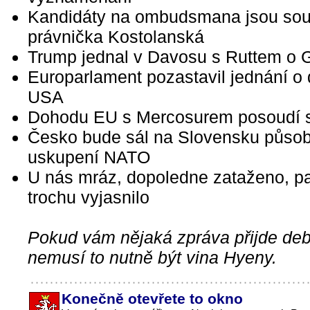
Kandidáty na ombudsmana jsou sou
právnička Kostolanská
Trump jednal v Davosu s Ruttem o 
Europarlament pozastavil jednání o
USA
Dohodu EU s Mercosurem posoudí 
Česko bude sál na Slovensku působi
uskupení NATO
U nás mráz, dopoledne zataženo, p
trochu vyjasnilo
Pokud vám nějaká zpráva přijde debi
nemusí to nutně být vina Hyeny.
Konečně otevřete to okno