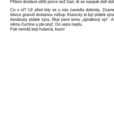
Přitom dostává větší porce než Gari, té se naopak daří do
Co s ní? Už před lety se u nás zavedla dobrota. Zname
dávce granulí dostanou nášup. Klasicky to byl plátek sýra
dostávaly plátek sýra, říkal jsem tomu „úplatkový sýr". 
němu čuchne a jde pryč. Do sejra nejdu.
Pak nemáš bejt hubená, kozo!