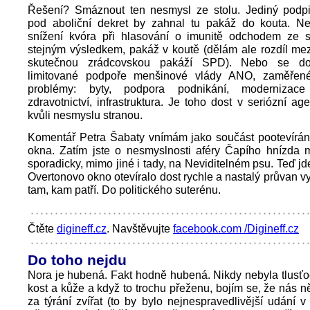
Řešení? Smáznout ten nesmysl ze stolu. Jediný podpi
pod aboliční dekret by zahnal tu pakáž do kouta. Ne
snížení kvóra při hlasování o imunitě odchodem ze
stejným výsledkem, pakáž v koutě (dělám ale rozdíl mez
skutečnou zrádcovskou pakáží SPD). Nebo se d
limitované podpoře menšinové vlády ANO, zaměřené
problémy: byty, podpora podnikání, modernizace
zdravotnictví, infrastruktura. Je toho dost v seriózní ag
kvůli nesmyslu stranou.
Komentář Petra Šabaty vnímám jako součást pootevírán
okna. Zatím jste o nesmyslnosti aféry Čapího hnízda m
sporadicky, mimo jiné i tady, na Neviditelném psu. Teď jd
Overtonovo okno otevíralo dost rychle a nastalý průvan 
tam, kam patří. Do politického suterénu.
Čtěte
digineff.cz
. Navštěvujte
facebook.com /Digineff.cz
Do toho nejdu
Nora je hubená. Fakt hodně hubená. Nikdy nebyla tlusťoc
kost a kůže a když to trochu přeženu, bojím se, že nás 
za týrání zvířat (to by bylo nejnespravedlivější udání v