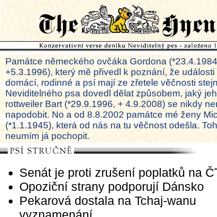
Památce německého ovčáka Gordona (*23.4.1984
+5.3.1996), který mě přivedl k poznání, že události
domácí, rodinné a psí mají ze zřetele věčnosti ste
Neviditelného psa dovedl dělat způsobem, jaký je
rottweiler Bart (*29.9.1996, + 4.9.2008) se nikdy ne
napodobit. No a od 8.8.2002 památce mé ženy Mi
(*1.1.1945), která od nás na tu věčnost odešla. To
neumím já pochopit.
Senát je proti zrušení poplatků na 
Opoziční strany podporují Dánsko
Pekarová dostala na Tchaj-wanu
vyznamenání