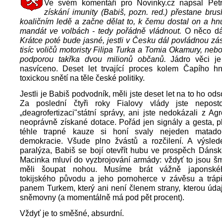
Ve svém komentáři pro Novinky.cz napsal Petr
získání imunity (Babiš, pozn. red.) přestane brus
koaličním ledě a začne dělat to, k čemu dostal on a hn
mandát ve volbách - tedy pořádně vládnout.
O něco dá
Krátce poté bude jasné, jestli v Česku dál povládnou zás
tisíc voličů motoristy Filipa Turka a Tomia Okamury, neb
podporou takřka dvou milionů občanů.
Jádro věci je
nasvíceno. Deset let trvající proces kolem Čapího hn
toxickou snětí na těle české politiky.
Jestli je Babiš podvodník, měli jste deset let na to ho odso
Za poslední čtyři roky Fialovy vlády jste nepost
„deagrofertizaci"státní správy, ani jste nedokázali z Agr
neoprávně získané dotace. Pořád jen signály a gesta, p
téhle trapné kauze si honí svaly nejeden matado
demokracie. Všude plno žvástů a rozčilení. A výslede
paralýza, Babiš se bojí otevřít hubu ve prospěch Dánsk
Macinka mluví do vyzbrojování armády: vždyť to jsou šme
měli šoupat nohou. Musíme brát vážně japonskéh
tokijského původu a jeho pornoherce v závěsu a trápi
panem Turkem, který ani není členem strany, kterou úda
sněmovny (a momentálně má pod pět procent).
Vždyť je to směšné, absurdní.