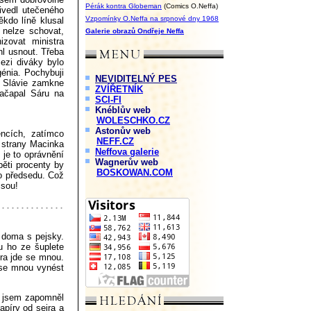
Pérák kontra Globeman
(Comics O.Neffa)
ivedl utečeného
Vzpomínky O.Neffa na srpnové dny 1968
kdo líně klusal
 nelze schovat,
Galerie obrazů Ondřeje Neffa
zovat ministra
hl usnout. Třeba
mezi diváky bylo
énia. Pochybuji
NEVIDITELNÝ PES
. Slávie zamkne
ZVÍŘETNÍK
načapal Sáru na
SCI-FI
Knéblův web
WOLESCHKO.CZ
Astonův web
encích, zatímco
NEFF.CZ
 strany Macinka
Neffova galerie
 je to oprávnění
Wagnerův web
pěti procenty by
BOSKOWAN.COM
ho předsedu. Což
jsou!
 doma s pejsky.
u ho ze šuplete
ra jde se mnou.
 se mnou vynést
i jsem zapomněl
apíry od sejra a