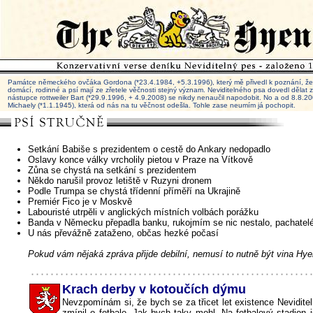
Památce německého ovčáka Gordona (*23.4.1984, +5.3.1996), který mě přivedl k poznání, že 
domácí, rodinné a psí mají ze zřetele věčnosti stejný význam. Neviditelného psa dovedl dělat
nástupce rottweiler Bart (*29.9.1996, + 4.9.2008) se nikdy nenaučil napodobit. No a od 8.8.
Michaely (*1.1.1945), která od nás na tu věčnost odešla. Tohle zase neumím já pochopit.
Setkání Babiše s prezidentem o cestě do Ankary nedopadlo
Oslavy konce války vrcholily pietou v Praze na Vítkově
Zůna se chystá na setkání s prezidentem
Někdo narušil provoz letiště v Ruzyni dronem
Podle Trumpa se chystá třídenní příměří na Ukrajině
Premiér Fico je v Moskvě
Labouristé utrpěli v anglických místních volbách porážku
Banda v Německu přepadla banku, rukojmím se nic nestalo, pachatelé
U nás převážně zataženo, občas hezké počasí
Pokud vám nějaká zpráva přijde debilní, nemusí to nutně být vina Hye
Krach derby v kotoučích dýmu
Nevzpomínám si, že bych se za třicet let existence Nevidit
zmínil o fotbale. Jak bych taky mohl. Na fotbalový stadion