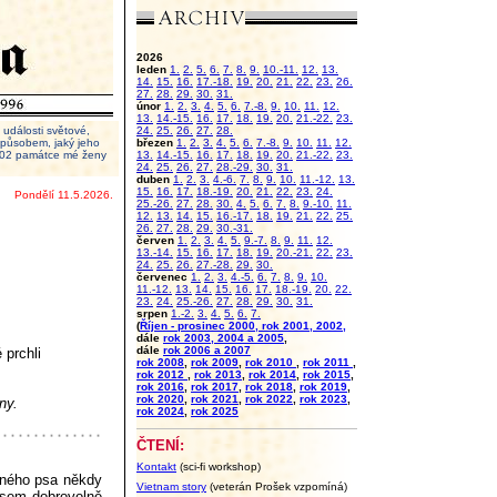
2026
leden
1.
2.
5.
6.
7.
8.
9.
10.-11.
12.
13.
14.
15.
16.
17.-18.
19.
20.
21.
22.
23.
26.
27.
28.
29.
30.
31.
únor
1.
2.
3.
4.
5.
6.
7.-8.
9.
10.
11.
12.
13.
14.-15.
16.
17.
18.
19.
20.
21.-22.
23.
události světové,
24.
25.
26.
27.
28.
 způsobem, jaký jeho
březen
1.
2.
3.
4.
5.
6.
7.-8.
9.
10.
11.
12.
2002 památce mé ženy
13.
14.-15.
16.
17.
18.
19.
20.
21.-22.
23.
24.
25.
26.
27.
28.-29.
30.
31.
duben
1.
2.
3.
4.-6.
7.
8.
9.
10.
11.-12.
13.
15.
16.
17.
18.-19.
20.
21.
22.
23.
24.
Pondělí 11.5.2026.
25.-26.
27.
28.
30.
4.
5.
6.
7.
8.
9.-10.
11.
12.
13.
14.
15.
16.-17.
18.
19.
21.
22.
25.
26.
27.
28.
29.
30.-31.
červen
1.
2.
3.
4.
5.
9.-7.
8.
9.
11.
12.
13.-14.
15.
16.
17.
18.
19.
20.-21.
22.
23.
24.
25.
26.
27.-28.
29.
30.
červenec
1.
2.
3.
4.-5.
6.
7.
8.
9.
10.
11.-12.
13.
14.
15.
16.
17.
18.-19.
20.
22.
23.
24.
25.-26.
27.
28.
29.
30.
31.
srpen
1.-2.
3.
4.
5.
6.
7.
(
Říjen - prosinec 2000, rok 2001, 2002,
dále
rok 2003, 2004 a 2005
,
dále
rok 2006 a 2007
 prchli
rok 2008
,
rok 2009
,
rok 2010
,
rok 2011
,
rok 2012
,
rok 2013
,
rok 2014
,
rok 2015
,
rok 2016
,
rok 2017
,
rok 2018
,
rok 2019
,
rok 2020
,
rok 2021
,
rok 2022
,
rok 2023
,
ny.
rok 2024
,
rok 2025
ČTENÍ:
Kontakt
(sci-fi workshop)
elného psa někdy
Vietnam story
(veterán Prošek vzpomíná)
 jsem dobrovolně