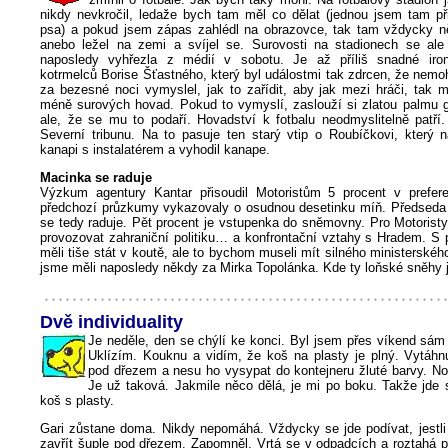
nikdy nevkročil, ledaže bych tam měl co dělat (jednou jsem tam př
psa) a pokud jsem zápas zahlédl na obrazovce, tak tam vždycky ně
anebo ležel na zemi a svíjel se. Surovosti na stadionech se ale
naposledy vyhřezla z médií v sobotu. Je až příliš snadné ironi
kotrmelců Borise Šťastného, který byl událostmi tak zdrcen, že nemo
za bezesné noci vymyslel, jak to zařídit, aby jak mezi hráči, tak 
méně surových hovad. Pokud to vymyslí, zaslouží si zlatou palmu g
ale, že se mu to podaří. Hovadství k fotbalu neodmyslitelně patří
Severní tribunu. Na to pasuje ten starý vtip o Roubíčkovi, který 
kanapi s instalatérem a vyhodil kanape.
Macinka se raduje
Výzkum agentury Kantar přisoudil Motoristům 5 procent v prefer
předchozí průzkumy vykazovaly o osudnou desetinku míň. Předseda
se tedy raduje. Pět procent je vstupenka do sněmovny. Pro Motoristy
provozovat zahraniční politiku… a konfrontační vztahy s Hradem. S 
měli tiše stát v koutě, ale to bychom museli mít silného ministerské
jsme měli naposledy někdy za Mirka Topolánka. Kde ty loňské sněhy 
Dvě individuality
Je neděle, den se chýlí ke konci. Byl jsem přes víkend sám
Uklízím. Kouknu a vidím, že koš na plasty je plný. Vytáhn
pod dřezem a nesu ho vysypat do kontejneru žluté barvy. No
Je už taková. Jakmile něco dělá, je mi po boku. Takže jde
koš s plasty.
Gari zůstane doma. Nikdy nepomáhá. Vždycky se jde podívat, jestl
zavřít šuple pod dřezem. Zapomněl. Vrtá se v odpadcích a roztahá p