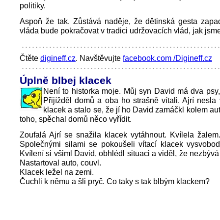
politiky.
Aspoň že tak. Zůstává naděje, že dětinská gesta zapad
vláda bude pokračovat v tradici udržovacích vlád, jak jsme
Čtěte
digineff.cz
. Navštěvujte
facebook.com /Digineff.cz
Úplně blbej klacek
Není to historka moje. Můj syn David má dva psy, A
Přijížděl domů a oba ho strašně vítali. Ajrí nesla
klacek a stalo se, že jí ho David zamáčkl kolem au
toho, spěchal domů něco vyřídit.
Zoufalá Ajrí se snažila klacek vytáhnout. Kvílela žalem. 
Společnými silami se pokoušeli vítací klacek vysvobod
Kvílení si všiml David, obhlédl situaci a viděl, že nezbývá 
Nastartoval auto, couvl.
Klacek ležel na zemi.
Čuchli k němu a šli pryč. Co taky s tak blbým klackem?