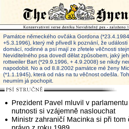
Památce německého ovčáka Gordona (*23.4.1984
+5.3.1996), který mě přivedl k poznání, že události
domácí, rodinné a psí mají ze zřetele věčnosti ste
Neviditelného psa dovedl dělat způsobem, jaký je
rottweiler Bart (*29.9.1996, + 4.9.2008) se nikdy ne
napodobit. No a od 8.8.2002 památce mé ženy Mi
(*1.1.1945), která od nás na tu věčnost odešla. To
neumím já pochopit.
Prezident Pavel mluvil v parlamentu
nutnosti si vzájemně naslouchat
Ministr zahraničí Macinka si při tom
právo z roku 1989