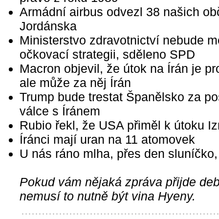
Armádní airbus odvezl 38 našich ob
Jordánska
Ministerstvo zdravotnictví nebude m
očkovací strategii, sděleno SPD
Macron objevil, že útok na Írán je pr
ale může za něj Írán
Trump bude trestat Španělsko za pos
válce s Íránem
Rubio řekl, že USA přiměl k útoku Iz
Íránci mají uran na 11 atomovek
U nás ráno mlha, přes den sluníčko,
Pokud vám nějaká zpráva přijde debi
nemusí to nutně být vina Hyeny.