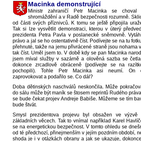
Macinka demonstrující
Ministr zahraničí Petr Macinka se chova
shromáždění a v Radě bezpečnosti rozumně. Sklid
od části svých příznivců. K tomu se ještě připojila uraže
Tak si lze vysvětlit demonstraci, kterou v úterý předved
prezidenta Petra Pavla v poslanecké sněmovně. Vytáh
právo a jal se ho ostentativně číst. Podívejte se na tu fotk
přehnuté, takže na jemu přivrácené straně jsou nohama 
tak číst. Uměl jsem to. V době kdy se pan Macinka narodil
jsem míval služby v sazárně a olověná sazba se četla
dokonce zrcadlově obráceně (podívejte se na razítk
pochopili). Tohle Petr Macinka asi neumí. On 
zaprovokovat a podařilo se. Co dál?
Doba dětinských naschválů neskončila. Může pokračov
do sálu může být maník se štosem reprintů Rudého práv
se bude čekat projev Andreje Babiše. Můžeme se tím bav
bude štvát.
Smysl prezidentova projevu byl obsažen ve výzvě
základních věcech. Tak to vnímal například Karel Havlí
se na energetickou bezpečnost. V tomto ohledu se dnešní
od té předchozí, přinejmenším v jejím pozdním období, ne
shoda je i v otázkách obrany a jak se ukazuje, dokonce