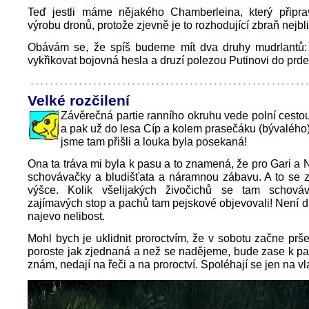
Teď jestli máme nějakého Chamberleina, který připra
výrobu dronů, protože zjevně je to rozhodující zbraň nejbli
Obávám se, že spíš budeme mít dva druhy mudrlantů:
vykřikovat bojovná hesla a druzí polezou Putinovi do prde
Velké rozčilení
Závěrečná partie ranního okruhu vede polní cesto
a pak už do lesa Cíp a kolem prasečáku (bývaléh
jsme tam přišli a louka byla posekaná!
Ona ta tráva mi byla k pasu a to znamená, že pro Gari a 
schovávačky a bludišťata a náramnou zábavu. A to se z
výšce. Kolik všelijakých živočichů se tam schová
zajímavých stop a pachů tam pejskové objevovali! Není di
najevo nelibost.
Mohl bych je uklidnit proroctvím, že v sobotu začne prše
poroste jak zjednaná a než se nadějeme, bude zase k pas
znám, nedají na řeči a na proroctví. Spoléhají se jen na vl