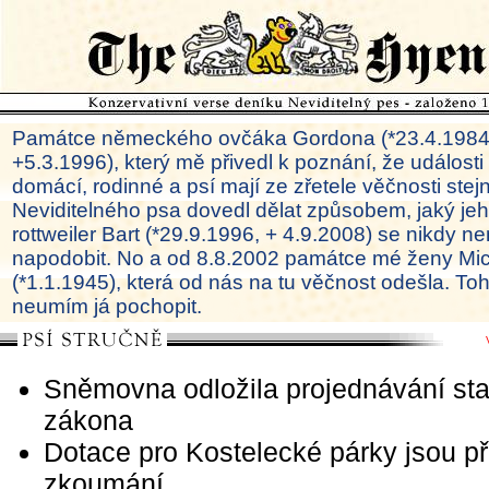
Památce německého ovčáka Gordona (*23.4.1984
+5.3.1996), který mě přivedl k poznání, že události
domácí, rodinné a psí mají ze zřetele věčnosti ste
Neviditelného psa dovedl dělat způsobem, jaký je
rottweiler Bart (*29.9.1996, + 4.9.2008) se nikdy ne
napodobit. No a od 8.8.2002 památce mé ženy Mi
(*1.1.1945), která od nás na tu věčnost odešla. To
neumím já pochopit.
Sněmovna odložila projednávání st
zákona
Dotace pro Kostelecké párky jsou 
zkoumání