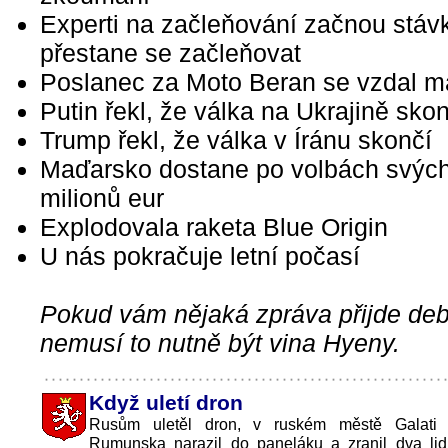
Experti na začleňování začnou stáv
přestane se začleňovat
Poslanec za Moto Beran se vzdal m
Putin řekl, že válka na Ukrajině skon
Trump řekl, že válka v Íránu skončí
Maďarsko dostane po volbách svýc
milionů eur
Explodovala raketa Blue Origin
U nás pokračuje letní počasí
Pokud vám nějaká zpráva přijde debi
nemusí to nutně být vina Hyeny.
Když uletí dron
Rusům uletěl dron, v ruském městě Galati
Rumunska narazil do paneláku a zranil dva li