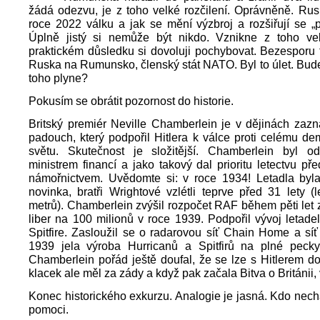
žádá odezvu, je z toho velké rozčilení. Oprávněně. Rus
roce 2022 válku a jak se mění výzbroj a rozšiřují se „
Úplně jistý si nemůže být nikdo. Vznikne z toho ve
praktickém důsledku si dovoluji pochybovat. Bezesporu 
Ruska na Rumunsko, členský stát NATO. Byl to úlet. Bud
toho plyne?
Pokusím se obrátit pozornost do historie.
Britský premiér Neville Chamberlein je v dějinách zaz
padouch, který podpořil Hitlera k válce proti celému d
světu. Skutečnost je složitější. Chamberlein byl 
ministrem financí a jako takový dal prioritu letectvu p
námořnictvem. Uvědomte si: v roce 1934! Letadla byla
novinka, bratři Wrightové vzlétli teprve před 31 lety (
metrů). Chamberlein zvýšil rozpočet RAF během pěti let 
liber na 100 milionů v roce 1939. Podpořil vývoj letade
Spitfire. Zasloužil se o radarovou síť Chain Home a síť l
1939 jela výroba Hurricanů a Spitfirů na plné peck
Chamberlein pořád ještě doufal, že se lze s Hitlerem do
klacek ale měl za zády a když pak začala Bitva o Británii, 
Konec historického exkurzu. Analogie je jasná. Kdo nec
pomoci.