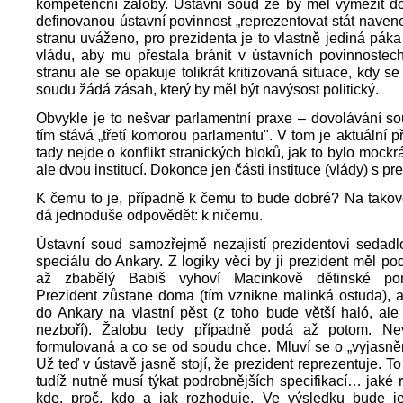
kompetenční žaloby. Ústavní soud že by měl vymezit d
definovanou ústavní povinnost „reprezentovat stát naven
stranu uváženo, pro prezidenta je to vlastně jediná páka
vládu, aby mu přestala bránit v ústavních povinnostec
stranu ale se opakuje tolikrát kritizovaná situace, kdy s
soudu žádá zásah, který by měl být navýsost politický.
Obvykle je to nešvar parlamentní praxe – dovolávání so
tím stává „třetí komorou parlamentu". V tom je aktuální p
tady nejde o konflikt stranických bloků, jak to bylo mockrá
ale dvou institucí. Dokonce jen části instituce (vlády) s p
K čemu to je, případně k čemu to bude dobré? Na takov
dá jednoduše odpovědět: k ničemu.
Ústavní soud samozřejmě nezajistí prezidentovi sedadl
speciálu do Ankary. Z logiky věci by ji prezident měl po
až zbabělý Babiš vyhoví Macinkově dětinské pomst
Prezident zůstane doma (tím vznikne malinká ostuda), 
do Ankary na vlastní pěst (z toho bude větší haló, ale
nezboří). Žalobu tedy případně podá až potom. Ne
formulovaná a co se od soudu chce. Mluví se o „vyjasněn
Už teď v ústavě jasně stojí, že prezident reprezentuje. T
tudíž nutně musí týkat podrobnějších specifikací… jaké 
kde, proč, kdo a jak rozhoduje. Ve výsledku bude j