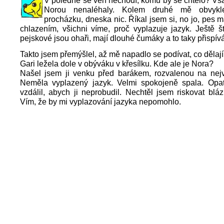
V poledne se ven nechodí, komu by se chtělo? Vša
Norou nenaléhaly. Kolem druhé mě obvykl
procházku, dneska nic. Říkal jsem si, no jo, pes 
chlazením, všichni víme, proč vyplazuje jazyk. Ještě št
pejskové jsou ohaři, mají dlouhé čumáky a to taky přispívá
Takto jsem přemýšlel, až mě napadlo se podívat, co dělají
Gari ležela dole v obýváku v křesílku. Kde ale je Nora?
Našel jsem ji venku před barákem, rozvalenou na nejv
Neměla vyplazený jazyk. Velmi spokojeně spala. Opa
vzdálil, abych ji neprobudil. Nechtěl jsem riskovat blá
Vím, že by mi vyplazování jazyka nepomohlo.