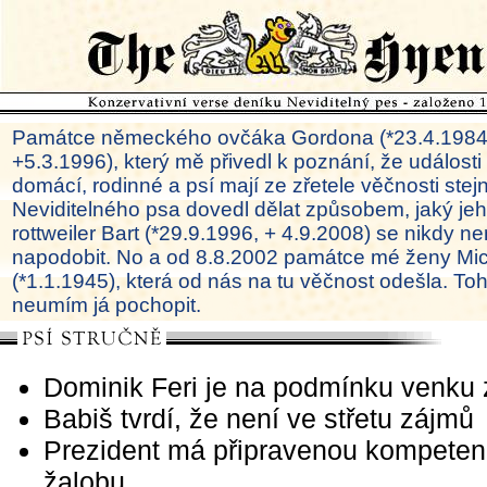
Památce německého ovčáka Gordona (*23.4.1984
+5.3.1996), který mě přivedl k poznání, že události
domácí, rodinné a psí mají ze zřetele věčnosti ste
Neviditelného psa dovedl dělat způsobem, jaký je
rottweiler Bart (*29.9.1996, + 4.9.2008) se nikdy ne
napodobit. No a od 8.8.2002 památce mé ženy Mi
(*1.1.1945), která od nás na tu věčnost odešla. To
neumím já pochopit.
Dominik Feri je na podmínku venku 
Babiš tvrdí, že není ve střetu zájmů
Prezident má připravenou kompeten
žalobu