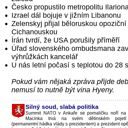
Česko propustilo metropolitu Ilarion
Izrael dál bojuje v jižním Libanonu
Zelenskyj přijal běloruskou opoziční 
Cichanouskou
Írán tvrdí, že USA porušily příměří
Úřad slovenského ombudsmana zav
výhrůžkách kancelář
U nás letní počasí s teplotou do 28 
Pokud vám nějaká zpráva přijde debi
nemusí to nutně být vina Hyeny.
Silný soud, slabá politika
Summit NATO v Ankaře se pomaličku noří na 
Macinka trvá na svém dětinském pojetí 
(permanentní hádka vlády s prezidentem) a prezident opět