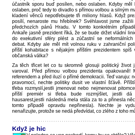
účastník sporu buď posílen, nebo oslaben. Kdyby měl b
oslaben, proč tedy to divadlo s přímou volbou a silným
kladení věnců nepotřebujete tři miliony hlasů. Když pr
posílí, nenaroste mu hřebínek? Svéhlavost jsme zažili
předchozích pánů Hradu. V tomto konkrétním přípa
Ankaře jasně prezident říká, že se bude držet vládní lin
do exekutivní sféry plést a zúčastní se neformálních
debat. Kdyby ale měl mít volnou ruku v zahraniční pol
příští kohabitace s nějakým příštím prezidentem spíš 
občanská válka?
Za těch třicet let co tu skromně glosuji politický život
varoval. Před přímou volbou prezidenta opakovaně! 
referendem a před iluzí o přímé demokracii. Teď varuju: n
pravomocí, nechte politiky dusit ve vlastní šťávě. Příští
třeba rozmyslí,jestli jmenovat nebo nejmenovat pitomc
příští premiér si třeba bude rozmýšlet, jestli dá 
hausarest,jestli následná mela stála za to a přinesla ně
tomto případě opravdu nepřinesla). Nechte je vydu
nenařizujte, protože se nedá předvídat, co zlého z toho m
Když je hic