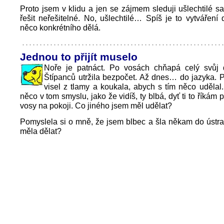
Proto jsem v klidu a jen se zájmem sleduji ušlechtilé s
řešit neřešitelné. No, ušlechtilé… Spíš je to vytváření
něco konkrétního dělá.
Jednou to přijít muselo
Noře je patnáct. Po vosách chňapá celý svůj d
Štípanců utržila bezpočet. Až dnes… do jazyka. Při
visel z tlamy a koukala, abych s tím něco udělal.
něco v tom smyslu, jako že vidíš, ty blbá, dyť ti to říkám 
vosy na pokoji. Co jiného jsem měl udělat?
Pomyslela si o mně, že jsem blbec a šla někam do ústra
měla dělat?