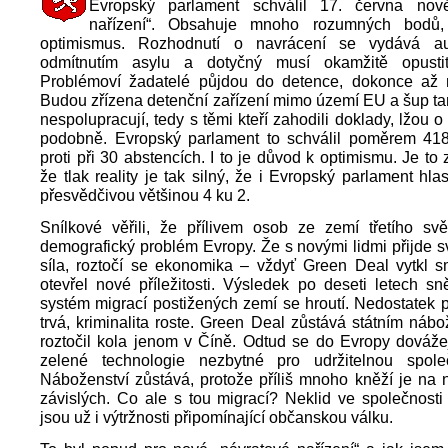
Evropský parlament schválil 17. června nov
nařízení“. Obsahuje mnoho rozumných bodů,
optimismus. Rozhodnutí o navrácení se vydává au
odmítnutím asylu a dotyčný musí okamžitě opust
Problémoví žadatelé půjdou do detence, dokonce až 
Budou zřízena detenční zařízení mimo území EU a šup ta
nespolupracují, tedy s těmi kteří zahodili doklady, lžou 
podobně. Evropský parlament to schválil poměrem 41
proti při 30 abstencích. I to je důvod k optimismu. Je to
že tlak reality je tak silný, že i Evropský parlament hl
přesvědčivou většinou 4 ku 2.
Snílkové věřili, že přílivem osob ze zemí třetího svě
demografický problém Evropy. Že s novými lidmi přijde s
síla, roztočí se ekonomika – vždyť Green Deal vytkl s
otevřel nové příležitosti. Výsledek po deseti letech sn
systém migrací postižených zemí se hroutí. Nedostatek p
trvá, kriminalita roste. Green Deal zůstává státním nábo
roztočil kola jenom v Číně. Odtud se do Evropy dováže
zelené technologie nezbytné pro udržitelnou společ
Náboženství zůstává, protože příliš mnoho kněží je na
závislých. Co ale s tou migrací? Neklid ve společnosti
jsou už i výtržnosti připomínající občanskou válku.