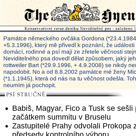
Památce německého ovčáka Gordona (*23.4.1984
+5.3.1996), který mě přivedl k poznání, že události
domácí, rodinné a psí mají ze zřetele věčnosti ste
Neviditelného psa dovedl dělat způsobem, jaký je
rottweiler Bart (*29.9.1996, + 4.9.2008) se nikdy ne
napodobit. No a od 8.8.2002 památce mé ženy Mi
(*1.1.1945), která od nás na tu věčnost odešla. To
neumím já pochopit.
Babiš, Magyar, Fico a Tusk se sešli
začátkem summitu v Bruselu
Zastupitelé Prahy odvolali Prokopa 
předsedy kontrolního výboru