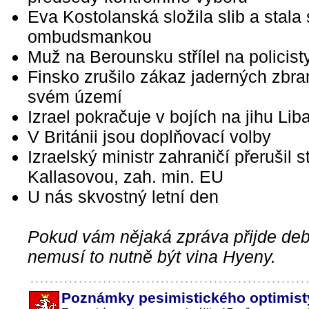
Eva Kostolanská složila slib a stala
ombudsmankou
Muž na Berounsku střílel na policist
Finsko zrušilo zákaz jaderných zbra
svém území
Izrael pokračuje v bojích na jihu Li
V Británii jsou doplňovací volby
Izraelský ministr zahraničí přerušil s
Kallasovou, zah. min. EU
U nás skvostný letní den
Pokud vám nějaká zpráva přijde debi
nemusí to nutně být vina Hyeny.
Poznámky pesimistického optimist