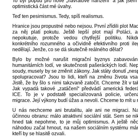
To byl popud pro nové „návratové nařízení“ a jak jsem ř
optimistická část mé úvahy.
Teď ten pesimismus. Tedy, spíš realismus.
Hranice jsou propustné nebo nejsou. První zřídili plot Ma
za něj platí pokutu. Ještě lepší plot mají Poláci, a
nepokutuje, protože vedou chytřejší politiku. Nik
konkrétního rozumného a očividně efektivního proti ile
nedělají. Jenže, co se dá skutečně reálného dělat?
Bylo by možné narušit migrační byznys zabavován
humanitárních lodí, ve skutečnosti pašeráckých lodí. Nep
soudy, musely by se změnit zákony. Jak státy donutí „nesp
spolupracovat? Jsou to lidi, kteří na změnu života vsa
Jistě, že by šlo s nimi takzvaně zatočit. Chceme žít v t
Jak vypadá takové „zatáčení“ předvádí americká federá
ICE. To je v podstatě specializovaná policie, určen
migrace. Její výkony budí úžas a nevoli. Chceme to mít u
U nás nechceme ani brutalitu, ale ani ne migraci. N
účinnou obranu: málo atraktivní sociální stát. Sem se n
hned tak nepohrne, to je můj optimismus. A ještě ně
náhodou začal hrnout, na našem sociálním systému má
kteří by se hlasitě ozvali.