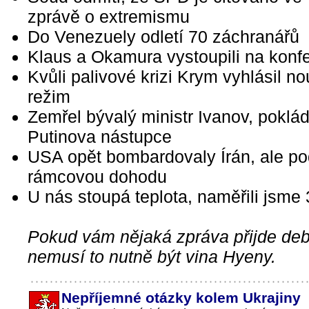
zprávě o extremismu
Do Venezuely odletí 70 záchranářů
Klaus a Okamura vystoupili na konf
Kvůli palivové krizi Krym vyhlásil n
režim
Zemřel bývalý ministr Ivanov, poklá
Putinova nástupce
USA opět bombardovaly Írán, ale p
rámcovou dohodu
U nás stoupá teplota, naměřili jsme
Pokud vám nějaká zpráva přijde debi
nemusí to nutně být vina Hyeny.
Nepříjemné otázky kolem Ukrajiny