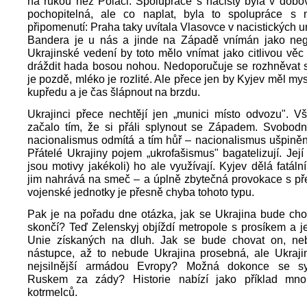
na rukou než Poláci. Spolupráce s nacisty byla v dobo
pochopitelná, ale co naplat, byla to spolupráce s n
připomenutí: Praha taky uvítala Vlasovce v nacistických 
Bandera je u nás a jinde na Západě vnímán jako negat
Ukrajinské vedení by toto mělo vnímat jako citlivou vě
dráždit hada bosou nohou. Nedoporučuje se rozhněvat s
je pozdě, mléko je rozlité. Ale přece jen by Kyjev měl mys
kupředu a je čas šlápnout na brzdu.
Ukrajinci přece nechtějí jen „munici místo odvozu". V
začalo tím, že si přáli splynout se Západem. Svobod
nacionalismus odmítá a tím hůř – nacionalismus ušpině
Přátelé Ukrajiny pojem „ukrofašismus" bagatelizují. Její 
jsou motivy jakékoli) ho ale využívají. Kyjev dělá fatáln
jim nahrává na smeč – a úplně zbytečná provokace s p
vojenské jednotky je přesně chyba tohoto typu.
Pak je na pořadu dne otázka, jak se Ukrajina bude cho
skončí? Teď Zelenskyj objíždí metropole s prosíkem a j
Unie získaných na dluh. Jak se bude chovat on, ne
nástupce, až to nebude Ukrajina prosebná, ale Ukrajin
nejsilnější armádou Evropy? Možná dokonce se sym
Ruskem za zády? Historie nabízí jako příklad mno
kotrmelců.