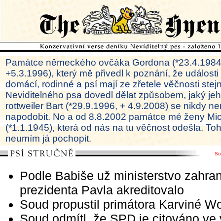
Památce německého ovčáka Gordona (*23.4.1984
+5.3.1996), který mě přivedl k poznání, že události
domácí, rodinné a psí mají ze zřetele věčnosti ste
Neviditelného psa dovedl dělat způsobem, jaký je
rottweiler Bart (*29.9.1996, + 4.9.2008) se nikdy ne
napodobit. No a od 8.8.2002 památce mé ženy Mi
(*1.1.1945), která od nás na tu věčnost odešla. To
neumím já pochopit.
So
Podle Babiše už ministerstvo zahran
prezidenta Pavla akreditovalo
Soud propustil primátora Karviné Wo
Soud odmítl, že SPD je citováno ve 