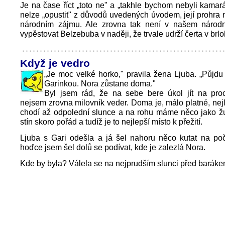
Je na čase říct „toto ne" a „takhle bychom nebyli kamará
nelze „opustit" z důvodů uvedených úvodem, její prohra
národním zájmu. Ale zrovna tak není v našem národ
vypěstovat Belzebuba v naději, že trvale udrží čerta v brlo
Když je vedro
„Je moc velké horko," pravila žena Ljuba. „Půjd
Garinkou. Nora zůstane doma."
Byl jsem rád, že na sebe bere úkol jít na pro
nejsem zrovna milovník veder. Doma je, málo platné, nejl
chodí až odpolední slunce a na rohu máme něco jako žu
stín skoro pořád a tudíž je to nejlepší místo k přežití.
Ljuba s Gari odešla a já šel nahoru něco kutat na poč
hoďce jsem šel dolů se podívat, kde je zalezlá Nora.
Kde by byla? Válela se na nejprudším slunci před baráke