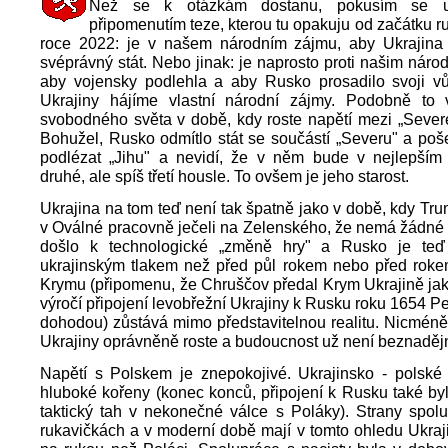
Než se k otázkám dostanu, pokusím se ud
připomenutím teze, kterou tu opakuju od začátku r
roce 2022: je v našem národním zájmu, aby Ukrajina 
svéprávný stát. Nebo jinak: je naprosto proti našim nár
aby vojensky podlehla a aby Rusko prosadilo svoji vů
Ukrajiny hájíme vlastní národní zájmy. Podobně to v
svobodného světa v době, kdy roste napětí mezi „Sever
Bohužel, Rusko odmítlo stát se součástí „Severu" a poše
podlézat „Jihu" a nevidí, že v něm bude v nejlepším 
druhé, ale spíš třetí housle. To ovšem je jeho starost.
Ukrajina na tom teď není tak špatně jako v době, kdy T
v Oválné pracovně ječeli na Zelenského, že nemá žádné 
došlo k technologické „změně hry" a Rusko je teď
ukrajinským tlakem než před půl rokem nebo před roke
Krymu (připomenu, že Chruščov předal Krym Ukrajině jak
výročí připojení levobřežní Ukrajiny k Rusku roku 1654 P
dohodou) zůstává mimo představitelnou realitu. Nicmén
Ukrajiny oprávněně roste a budoucnost už není beznaděj
Napětí s Polskem je znepokojivé. Ukrajinsko - polské 
hluboké kořeny (konec konců, připojení k Rusku také by
taktický tah v nekonečné válce s Poláky). Strany spol
rukavičkách a v moderní době mají v tomto ohledu Ukraji