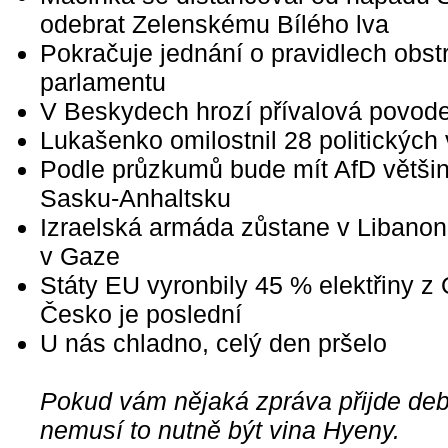
odebrat Zelenskému Bílého lva
Pokračuje jednání o pravidlech obst
parlamentu
V Beskydech hrozí přívalová povod
Lukašenko omilostnil 28 politických
Podle průzkumů bude mít AfD většin
Sasku-Anhaltsku
Izraelská armáda zůstane v Libanonu,
v Gaze
Státy EU vyronbily 45 % elektřiny z
Česko je poslední
U nás chladno, celý den pršelo
Pokud vám nějaká zpráva přijde debi
nemusí to nutně být vina Hyeny.