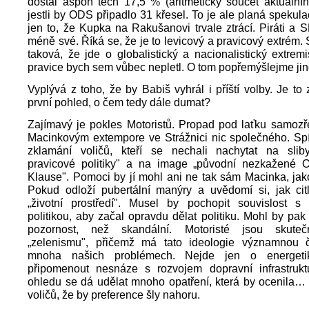
dostal aspoň těch 17,5 % (aritmetický součet aktuální
jestli by ODS připadlo 31 křesel. To je ale planá spekula
jen to, že Kupka na Rakušanovi trvale ztrácí. Piráti a 
méně své. Říká se, že je to levicový a pravicový extrém. 
taková, že jde o globalistický a nacionalistický extre
pravice bych sem vůbec nepletl. O tom popřemýšlejme jin
Vyplývá z toho, že by Babiš vyhrál i příští volby. Je to
první pohled, o čem tedy dále dumat?
Zajímavý je pokles Motoristů. Propad pod laťku samoz
Macinkovým extempore ve Strážnici nic společného. Spí
zklamání voličů, kteří se nechali nachytat na sliby
pravicové politiky" a na image „původní nezkažené
Klause". Pomoci by jí mohl ani ne tak sám Macinka, jako
Pokud odloží pubertální manýry a uvědomí si, jak citl
„životní prostředí". Musel by pochopit souvislost s 
politikou, aby začal opravdu dělat politiku. Mohl by pak 
pozornost, než skandální. Motoristé jsou skutečn
„zelenismu", přičemž má tato ideologie významnou 
mnoha našich problémech. Nejde jen o energetik
připomenout nesnáze s rozvojem dopravní infrastrukt
ohledu se dá udělat mnoho opatření, která by ocenila… 
voličů, že by preference šly nahoru.