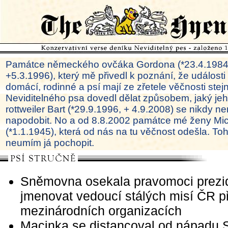
Památce německého ovčáka Gordona (*23.4.1984
+5.3.1996), který mě přivedl k poznání, že události
domácí, rodinné a psí mají ze zřetele věčnosti ste
Neviditelného psa dovedl dělat způsobem, jaký je
rottweiler Bart (*29.9.1996, + 4.9.2008) se nikdy ne
napodobit. No a od 8.8.2002 památce mé ženy Mi
(*1.1.1945), která od nás na tu věčnost odešla. To
neumím já pochopit.
Sněmovna osekala pravomoci prezi
jmenovat vedoucí stálých misí ČR př
mezinárodních organizacích
Macinka se distancoval od nápadu