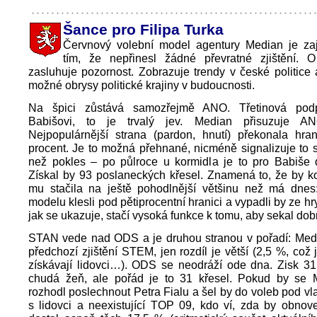
Šance pro Filipa Turka
Červnový volební model agentury Median je za
tím, že nepřinesl žádné převratné zjištění. O
zasluhuje pozornost. Zobrazuje trendy v české politice 
možné obrysy politické krajiny v budoucnosti.
Na špici zůstává samozřejmě ANO. Třetinová podp
Babišovi, to je trvalý jev. Median přisuzuje 
Nejpopulárnější strana (pardon, hnutí) překonala hrani
procent. Je to možná přehnané, nicméně signalizuje to 
než pokles – po půlroce u kormidla je to pro Babiše d
Získal by 93 poslaneckých křesel. Znamená to, že by k
mu stačila na ještě pohodlnější většinu než má dnes:
modelu klesli pod pětiprocentní hranici a vypadli by ze h
jak se ukazuje, stačí vysoká funkce k tomu, aby sekal dob
STAN vede nad ODS a je druhou stranou v pořadí: Medi
předchozí zjištění STEM, jen rozdíl je větší (2,5 %, což j
získávají lidovci…). ODS se neodráží ode dna. Zisk 31 
chudá žeň, ale pořád je to 31 křesel. Pokud by se 
rozhodl poslechnout Petra Fialu a šel by do voleb pod 
s lidovci a neexistující TOP 09, kdo ví, zda by obnov