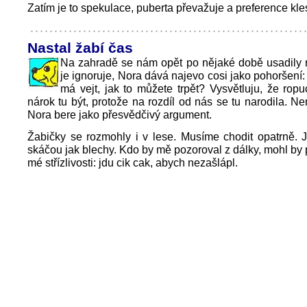
Zatím je to spekulace, puberta převažuje a preference kles
Nastal žabí čas
Na zahradě se nám opět po nějaké době usadily 
je ignoruje, Nora dává najevo cosi jako pohoršení:
má vejt, jak to můžete trpět? Vysvětluju, že rop
nárok tu být, protože na rozdíl od nás se tu narodila. Ne
Nora bere jako přesvědčivý argument.
Žabičky se rozmohly i v lese. Musíme chodit opatrně. 
skáčou jak blechy. Kdo by mě pozoroval z dálky, mohl by
mé střízlivosti: jdu cik cak, abych nezašlápl.