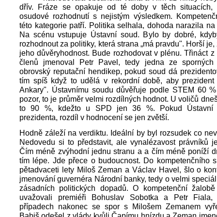
dřív. Fráze se opakuje od té doby v těch situacích,
osudové rozhodnutí s nejistým výsledkem. Kompetenč
této kategorie patří. Politika selhala, dohoda narazila n
Na scénu vstupuje Ústavní soud. Bylo by dobré, kdy
rozhodnout za politiky, která strana „má pravdu". Horší je,
jeho důvěryhodnost. Bude rozhodovat v plénu. Třináct z 
členů jmenoval Petr Pavel, tedy jedna ze sporných 
obrovský reputační hendikep, pokud soud dá prezidento
tím spíš když to udělá v rekordní době, aby prezident
Ankary". Ústavnímu soudu důvěřuje podle STEM 60 %
pozor, to je průměr velmi rozdílných hodnot. U voličů dne
to 90 %, kdežto u SPD jen 36 %. Pokud Ústavní 
prezidenta, rozdíl v hodnocení se jen zvětší.
Hodně záleží na verdiktu. Ideální by byl rozsudek co neví
Nedovedu si to představit, ale vynalézavost právníků 
Čím méně zvýhodní jednu stranu a a čím méně poníží dr
tím lépe. Jde přece o budoucnost. Do kompetenčního sp
pětadvaceti lety Miloš Zeman a Václav Havel, šlo o kont
jmenování guvernéra Národní banky, tedy o velmi speciál
zásadních politických dopadů. O kompetenční žalob
uvažovali premiéři Bohuslav Sobotka a Petr Fiala
případech nakonec se spor s Milošem Zemanem vyřeši
Babiš odešel z vlády kvůli Čapímu hnízdu a Zeman jmeno