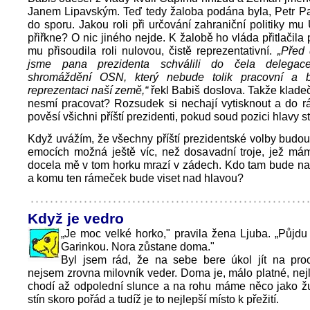
Janem Lipavským. Teď tedy žaloba podána byla, Petr Pa
do sporu. Jakou roli při určování zahraniční politiky mu
přiřkne? O nic jiného nejde. K žalobě ho vláda přitlačila 
mu přisoudila roli nulovou, čistě reprezentativní.
„Před 
jsme pana prezidenta schválili do čela delega
shromáždění OSN, který nebude tolik pracovní a 
reprezentaci naší země,“
řekl Babiš doslova. Takže kladeč
nesmí pracovat? Rozsudek si nechají vytisknout a do r
pověsí všichni příští prezidenti, pokud soud pozici hlavy st
Když uvážím, že všechny příští prezidentské volby budo
emocích možná ještě víc, než dosavadní troje, jež má
docela mě v tom horku mrazí v zádech. Kdo tam bude na
a komu ten rámeček bude viset nad hlavou?
Když je vedro
„Je moc velké horko," pravila žena Ljuba. „Půjd
Garinkou. Nora zůstane doma."
Byl jsem rád, že na sebe bere úkol jít na pro
nejsem zrovna milovník veder. Doma je, málo platné, nejl
chodí až odpolední slunce a na rohu máme něco jako žu
stín skoro pořád a tudíž je to nejlepší místo k přežití.