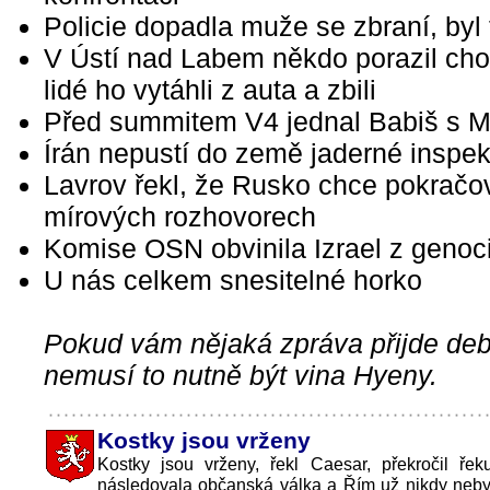
Policie dopadla muže se zbraní, byl t
V Ústí nad Labem někdo porazil cho
lidé ho vytáhli z auta a zbili
Před summitem V4 jednal Babiš s 
Írán nepustí do země jaderné inspek
Lavrov řekl, že Rusko chce pokračo
mírových rozhovorech
Komise OSN obvinila Izrael z genoc
U nás celkem snesitelné horko
Pokud vám nějaká zpráva přijde debi
nemusí to nutně být vina Hyeny.
Kostky jsou vrženy
Kostky jsou vrženy, řekl Caesar, překročil ře
následovala občanská válka a Řím už nikdy neby