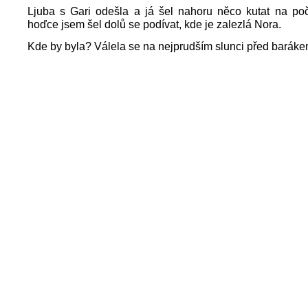
Ljuba s Gari odešla a já šel nahoru něco kutat na poč
hoďce jsem šel dolů se podívat, kde je zalezlá Nora.
Kde by byla? Válela se na nejprudším slunci před baráke