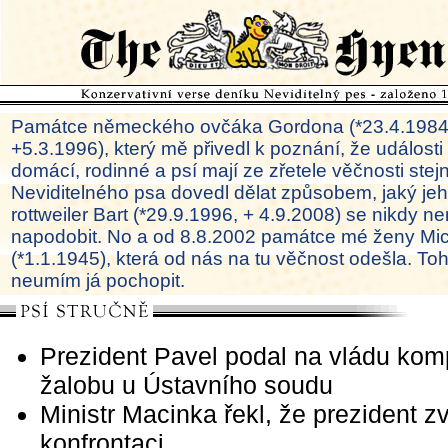
Památce německého ovčáka Gordona (*23.4.1984
+5.3.1996), který mě přivedl k poznání, že události
domácí, rodinné a psí mají ze zřetele věčnosti ste
Neviditelného psa dovedl dělat způsobem, jaký je
rottweiler Bart (*29.9.1996, + 4.9.2008) se nikdy ne
napodobit. No a od 8.8.2002 památce mé ženy Mi
(*1.1.1945), která od nás na tu věčnost odešla. To
neumím já pochopit.
Prezident Pavel podal na vládu kom
žalobu u Ústavního soudu
Ministr Macinka řekl, že prezident zv
konfrontaci