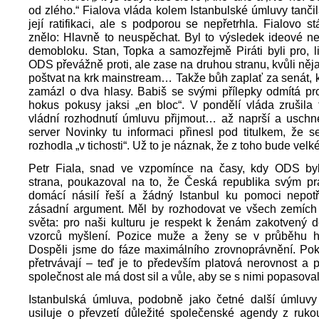
od zlého.“ Fialova vláda kolem Istanbulské úmluvy tančil
její ratifikaci, ale s podporou se nepřetrhla. Fialovo st
znělo: Hlavně to neuspěchat. Byl to výsledek ideové n
demobloku. Stan, Topka a samozřejmě Piráti byli pro, li
ODS převážně proti, ale zase na druhou stranu, kvůli něj
poštvat na krk mainstream… Takže bůh zaplať za senát, kte
zamázl o dva hlasy. Babiš se svými přílepky odmítá pro
hokus pokusy jaksi „en bloc“. V pondělí vláda zrušila t
vládní rozhodnutí úmluvu přijmout… až naprší a uschn
server Novinky tu informaci přinesl pod titulkem, že s
rozhodla „v tichosti“. Už to je náznak, že z toho bude velké
Petr Fiala, snad ve vzpomínce na časy, kdy ODS byla
strana, poukazoval na to, že Česká republika svým p
domácí násilí řeší a žádný Istanbul ku pomoci nepotř
zásadní argument. Měl by rozhodovat ve všech zemíc
světa: pro naši kulturu je respekt k ženám zakotvený 
vzorců myšlení. Pozice muže a ženy se v průběhu hi
Dospěli jsme do fáze maximálního zrovnoprávnění. Po
přetrvávají – teď je to především platová nerovnost a 
společnost ale má dost sil a vůle, aby se s nimi popasova
Istanbulská úmluva, podobně jako četné další úmluvy 
usiluje o převzetí důležité společenské agendy z rukou