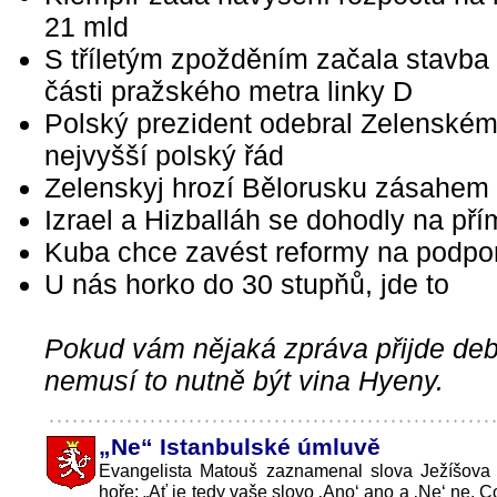
21 mld
S tříletým zpožděním začala stavba
části pražského metra linky D
Polský prezident odebral Zelenské
nejvyšší polský řád
Zelenskyj hrozí Bělorusku zásahem
Izrael a Hizballáh se dohodly na pří
Kuba chce zavést reformy na podpor
U nás horko do 30 stupňů, jde to
Pokud vám nějaká zpráva přijde debi
nemusí to nutně být vina Hyeny.
„Ne“ Istanbulské úmluvě
Evangelista Matouš zaznamenal slova Ježíšova
hoře: „Ať je tedy vaše slovo ‚Ano‘ ano a ‚Ne‘ ne. Co