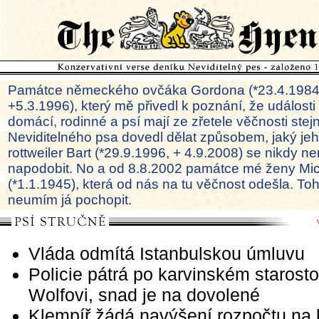
Památce německého ovčáka Gordona (*23.4.1984
+5.3.1996), který mě přivedl k poznání, že události
domácí, rodinné a psí mají ze zřetele věčnosti ste
Neviditelného psa dovedl dělat způsobem, jaký je
rottweiler Bart (*29.9.1996, + 4.9.2008) se nikdy ne
napodobit. No a od 8.8.2002 památce mé ženy Mi
(*1.1.1945), která od nás na tu věčnost odešla. To
neumím já pochopit.
Vláda odmítá Istanbulskou úmluvu
Policie pátrá po karvinském starosto
Wolfovi, snad je na dovolené
Klempíř žádá navýšení rozpočtu na k