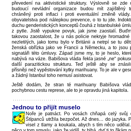
převedení na aktivistické struktury. Výslovně se zde 
budoucí nevládní organizace budou mít zajištěný tr
chráněný proti inflaci i proti eventuální změně vlády
obyvatelstva pod nálepkou prevence, o to tu jde. Indokt
duchu genderistických konceptů čouhá z Istanbulské úmlu
z pytle. Jistě vypukne povyk, jak jsme zaostalí. Buď
takovou zaostalost, že u nás policie nekryje hromadné
nezletilých, jako tomu bylo v Británii a netrpí se tu dě
ženská obřízka jako ve Francii a Německu, a to jsou p
signatáři této úmluvy. Západ jsme my, to je heslo, kter
nabývá na váze. Babišova vláda řekla jasné „ne“ pokusu
další parazitickou strukturu. Teď ještě aby se znásil
přísněji než vypěstování kytky marihuany. To je ale v ges
a žádný Istanbul toho nemusí asistovat.
Ještě dodám, že stran té marihuany Babišova vlád
pochybnou cestu represe, ale to je opravdu jiná kapitola.
Jednou to přijít muselo
Noře je patnáct. Po vosách chňapá celý svůj d
Štípanců utržila bezpočet. Až dnes… do jazyka. Při
visel z tlamy a koukala, abych s tím něco udělal.
něco v tom smyslu, jako že vidíš, ty blbá, dyť ti to říkám 