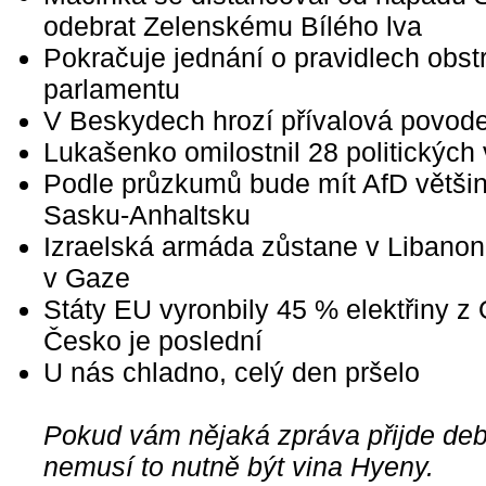
odebrat Zelenskému Bílého lva
Pokračuje jednání o pravidlech obst
parlamentu
V Beskydech hrozí přívalová povod
Lukašenko omilostnil 28 politických
Podle průzkumů bude mít AfD většin
Sasku-Anhaltsku
Izraelská armáda zůstane v Libanonu,
v Gaze
Státy EU vyronbily 45 % elektřiny z
Česko je poslední
U nás chladno, celý den pršelo
Pokud vám nějaká zpráva přijde debi
nemusí to nutně být vina Hyeny.