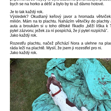
bych se na horko a déšť a bylo by to už dávno hotové.
Je to tak každý rok.
Výsledek? Okudlaný keřový javor a hromada větviček.
milión. Mám na to plachtu. Naházím větvičky do plachty
auta a broukám si u toho dětské říkadlo „běží liška k
pytel zázvoru; ježek za ní pospíchá, že jí pytel rozpíchá".
Jako každý rok.
Rozestřu plachtu, načež přichází Nora a ulehne na pla
ráda leží na plachtě. Myslí, že jsem ji rozestřel pro ni.
Jako každý rok.