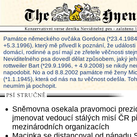
Památce německého ovčáka Gordona (*23.4.1984
+5.3.1996), který mě přivedl k poznání, že události
domácí, rodinné a psí mají ze zřetele věčnosti ste
Neviditelného psa dovedl dělat způsobem, jaký je
rottweiler Bart (*29.9.1996, + 4.9.2008) se nikdy ne
napodobit. No a od 8.8.2002 památce mé ženy Mi
(*1.1.1945), která od nás na tu věčnost odešla. To
neumím já pochopit.
Sněmovna osekala pravomoci prezi
jmenovat vedoucí stálých misí ČR př
mezinárodních organizacích
Macinka se distancoval od nápadu