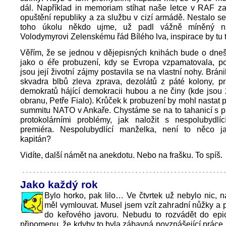
dál. Například in memoriam stíhat naše letce v RAF z
opuštění republiky a za službu v cizí armádě. Nestalo se
toho úkolu někdo ujme, už padl vážně míněný n
Volodymyrovi Zelenskému řád Bílého lva, inspirace by tu 
Věřím, že se jednou v dějepisných knihách bude o dneš
jako o éře probuzení, kdy se Evropa vzpamatovala, po
jsou její životní zájmy postavila se na vlastní nohy. Bráni
skvadra blbů zleva zprava, dezolátů z páté kolony, pr
demokratů hájící demokracii hubou a ne činy (kde jso
obranu, Petře Fialo). Krůček k probuzení by mohl nastat p
summitu NATO v Ankaře. Chystáme se na to tahanicí s p
protokolárními problémy, jak naložit s nespolubydlí
premiéra. Nespolubydlící manželka, není to něco ja
kapitán?
Vidíte, další námět na anekdotu. Nebo na frašku. To spíš.
Jako každý rok
Bylo horko, pak lilo… Ve čtvrtek už nebylo nic, 
měl vymlouvat. Musel jsem vzít zahradní nůžky a p
do keřového javoru. Nebudu to rozvádět do epic
připomenu, že kdyby to byla zábavná povznášející práce