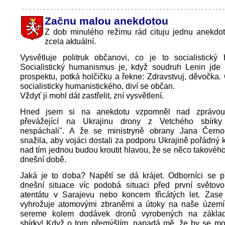
Začnu malou anekdotou
Z dob minulého režimu rád cituju jednu anekdot
zcela aktuální.
Vysvětluje politruk občanovi, co je to socialistický
Socialistický humanismus je, když soudruh Lenin jd
prospektu, potká holčičku a řekne: Zdravstvuj, děvočka.
socialisticky humanistického, diví se občan.
Vždyť ji mohl dát zastřelit, zní vysvětlení.
Hned jsem si na anekdotu vzpomněl nad zprávou,
převážející na Ukrajinu drony z Vetchého sbírky 
nespáchali". A že se ministryně obrany Jana Čern
snažila, aby vojáci dostali za podporu Ukrajině pořádný k
nad tím jednou budou kroutit hlavou, že se něco takového
dnešní době.
Jaká je to doba? Napětí se dá krájet. Odborníci se př
dnešní situace víc podobá situaci před první světov
atentátu v Sarajevu nebo koncem třicátých let. Za
vyhrožuje atomovými zbraněmi a útoky na naše území
sereme kolem dodávek dronů vyrobených na zákla
sbírky! Když o tom přemýšlím, napadá mě, že by se moh