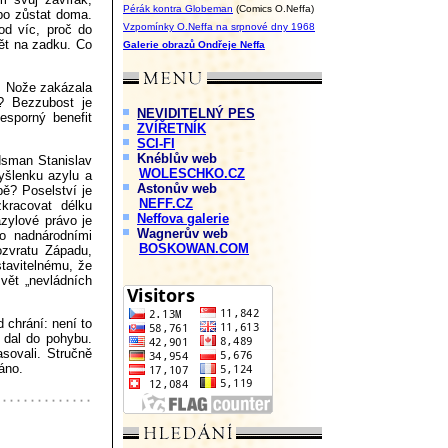
Pérák kontra Globeman
(Comics O.Neffa)
bo zůstat doma.
Vzpomínky O.Neffa na srpnové dny 1968
od víc, proč do
dět na zadku. Co
Galerie obrazů Ondřeje Neffa
s. Nože zakázala
h? Bezzubost je
NEVIDITELNÝ PES
sporný benefit
ZVÍŘETNÍK
SCI-FI
Knéblův web
dsman Stanislav
WOLESCHKO.CZ
yšlenku azylu a
Astonův web
pě? Poselství je
NEFF.CZ
kracovat délku
Neffova galerie
zylové právo je
Wagnerův web
o nadnárodními
BOSKOWAN.COM
ozvratu Západu,
stavitelnému, že
vět „nevládních
 chrání: není to
 dal do pohybu.
asovali. Stručně
ráno.