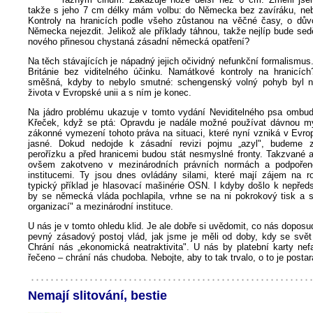
takže s jeho 7 cm délky mám volbu: do Německa bez zavíráku, ne
Kontroly na hranicích podle všeho zůstanou na věčné časy, o dův
Německa nejezdit. Jelikož ale příklady táhnou, takže nejlíp bude se
nového přinesou chystaná zásadní německá opatření?
Na těch stávajících je nápadný jejich očividný nefunkční formalismu
Británie bez viditelného účinku. Namátkové kontroly na hranicíc
směšná, kdyby to nebylo smutné: schengenský volný pohyb byl ne
života v Evropské unii a s ním je konec.
Na jádro problému ukazuje v tomto vydání Neviditelného psa ombu
Křeček, když se ptá: Opravdu je nadále možné používat dávnou m
zákonné vymezení tohoto práva na situaci, které nyní vzniká v Evro
jasné. Dokud nedojde k zásadní revizi pojmu „azyl", budeme z
perořízku a před hranicemi budou stát nesmyslné fronty. Takzvané a
ovšem zakotveno v mezinárodních právních normách a podpořen
institucemi. Ty jsou dnes ovládány silami, které mají zájem na r
typický příklad je hlasovací mašinérie OSN. I kdyby došlo k nepřed
by se německá vláda pochlapila, vrhne se na ni pokrokový tisk a s
organizací" a mezinárodní instituce.
U nás je v tomto ohledu klid. Je ale dobře si uvědomit, co nás doposud
pevný zásadový postoj vlád, jak jsme je měli od doby, kdy se svět
Chrání nás „ekonomická neatraktivita". U nás by platební karty nef
řečeno – chrání nás chudoba. Nebojte, aby to tak trvalo, o to je posta
Nemají slitování, bestie