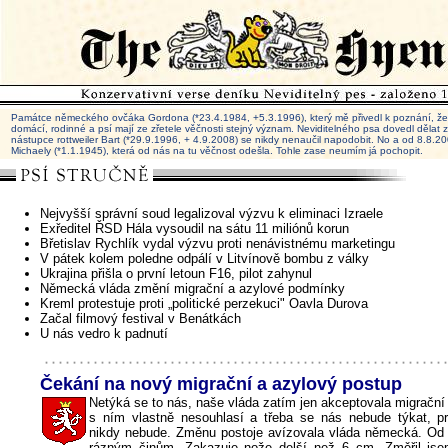
Památce německého ovčáka Gordona (*23.4.1984, +5.3.1996), který mě přivedl k poznání, že 
domácí, rodinné a psí mají ze zřetele věčnosti stejný význam. Neviditelného psa dovedl dělat
nástupce rottweiler Bart (*29.9.1996, + 4.9.2008) se nikdy nenaučil napodobit. No a od 8.8.
Michaely (*1.1.1945), která od nás na tu věčnost odešla. Tohle zase neumím já pochopit.
Nejvyšší správní soud legalizoval výzvu k eliminaci Izraele
Exředitel ŘSD Hála vysoudil na sátu 11 miliónů korun
Břetislav Rychlík vydal výzvu proti nenávistnému marketingu
V pátek kolem poledne odpálí v Litvínově bombu z války
Ukrajina přišla o první letoun F16, pilot zahynul
Německá vláda změní migrační a azylové podmínky
Kreml protestuje proti „politické perzekuci" Oavla Durova
Začal filmový festival v Benátkách
U nás vedro k padnutí
Čekání na nový migrační a azylový postup
Netýká se to nás, naše vláda zatím jen akceptovala migrační
s ním vlastně nesouhlasí a třeba se nás nebude týkat, p
nikdy nebude. Změnu postoje avízovala vláda německá. Od 
rázným činům. Zakazuje nože delší než 6 cm. Změřil jse