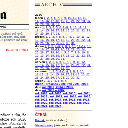
2026
leden
1.
2.
5.
6.
7.
8.
9.
10.-11.
12.
13.
14.
15.
16.
17.-18.
19.
20.
21.
22.
23.
26.
27.
28.
29.
30.
31.
únor
1.
2.
3.
4.
5.
6.
7.-8.
9.
10.
11.
12.
13.
14.-15.
16.
17.
18.
19.
20.
21.-22.
23.
události světové,
24.
25.
26.
27.
28.
 způsobem, jaký jeho
březen
1.
2.
3.
4.
5.
6.
7.-8.
9.
10.
11.
12.
2002 památce mé ženy
13.
14.-15.
16.
17.
18.
19.
20.
21.-22.
23.
24.
25.
26.
27.
28.-29.
30.
31.
duben
1.
2.
3.
4.-6.
7.
8.
9.
10.
11.-12.
13.
15.
16.
17.
18.-19.
20.
21.
22.
23.
24.
Pátek 30.8.2024.
25.-26.
27.
28.
30.
4.
5.
6.
7.
8.
9.-10.
11.
12.
13.
14.
15.
16.-17.
18.
19.
21.
22.
25.
26.
27.
28.
29.
30.-31.
červen
1.
2.
3.
4.
5.
9.-7.
8.
9.
11.
12.
13.-14.
15.
16.
17.
18.
19.
20.-21.
22.
23.
24.
25.
26.
27.-28.
29.
30.
červenec
1.
2.
3.
4.-5.
6.
7.
8.
9.
10.
11.-12.
13.
14.
15.
16.
17.
18.-19.
20.
22.
23.
24.
25.-26.
27.
28.
29.
30.
31.
srpen
1.-2.
3.
4.
5.
6.
7.
(
Říjen - prosinec 2000, rok 2001, 2002,
dále
rok 2003, 2004 a 2005
,
dále
rok 2006 a 2007
rok 2008
,
rok 2009
,
rok 2010
,
rok 2011
,
rok 2012
,
rok 2013
,
rok 2014
,
rok 2015
,
rok 2016
,
rok 2017
,
rok 2018
,
rok 2019
,
rok 2020
,
rok 2021
,
rok 2022
,
rok 2023
,
rok 2024
,
rok 2025
ČTENÍ:
 zákon s tím, že
rotože rok 2026
Kontakt
(sci-fi workshop)
slov přechází k
Vietnam story
(veterán Prošek vzpomíná)
m svůj zavírák,