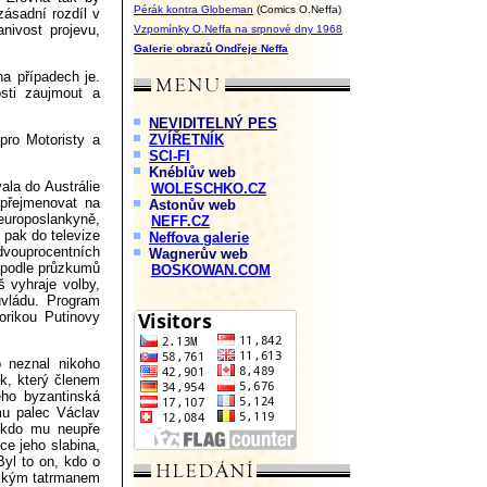
Pérák kontra Globeman
(Comics O.Neffa)
 zásadní rozdíl v
nivost projevu,
Vzpomínky O.Neffa na srpnové dny 1968
Galerie obrazů Ondřeje Neffa
a případech je.
sti zaujmout a
NEVIDITELNÝ PES
pro Motoristy a
ZVÍŘETNÍK
SCI-FI
Knéblův web
la do Austrálie
WOLESCHKO.CZ
přejmenovat na
Astonův web
europoslankyně,
NEFF.CZ
 pak do televize
Neffova galerie
 dvouprocentních
Wagnerův web
 podle průzkumů
BOSKOWAN.COM
 vyhraje volby,
uvládu. Program
orikou Putinovy
o neznal nikoho
ek, který členem
jeho byzantinská
mu palec Václav
nikdo mu neupře
ce jeho slabina,
Byl to on, kdo o
reckým tatrmanem