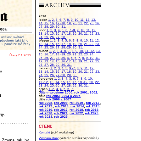
2026
leden
1.
2.
5.
6.
7.
8.
9.
10.-11.
12.
13.
14.
15.
16.
17.-18.
19.
20.
21.
22.
23.
26.
27.
28.
29.
30.
31.
únor
1.
2.
3.
4.
5.
6.
7.-8.
9.
10.
11.
12.
13.
14.-15.
16.
17.
18.
19.
20.
21.-22.
23.
události světové,
24.
25.
26.
27.
28.
 způsobem, jaký jeho
březen
1.
2.
3.
4.
5.
6.
7.-8.
9.
10.
11.
12.
2002 památce mé ženy
13.
14.-15.
16.
17.
18.
19.
20.
21.-22.
23.
24.
25.
26.
27.
28.-29.
30.
31.
duben
1.
2.
3.
4.-6.
7.
8.
9.
10.
11.-12.
13.
15.
16.
17.
18.-19.
20.
21.
22.
23.
24.
Úterý 7.1.2025.
25.-26.
27.
28.
30.
4.
5.
6.
7.
8.
9.-10.
11.
12.
13.
14.
15.
16.-17.
18.
19.
21.
22.
25.
26.
27.
28.
29.
30.-31.
červen
1.
2.
3.
4.
5.
9.-7.
8.
9.
11.
12.
é
13.-14.
15.
16.
17.
18.
19.
20.-21.
22.
23.
24.
25.
26.
27.-28.
29.
30.
červenec
1.
2.
3.
4.-5.
6.
7.
8.
9.
10.
11.-12.
13.
14.
15.
16.
17.
18.-19.
20.
22.
23.
24.
25.-26.
27.
28.
29.
30.
31.
srpen
1.-2.
3.
4.
5.
6.
7.
(
Říjen - prosinec 2000, rok 2001, 2002,
d
dále
rok 2003, 2004 a 2005
,
dále
rok 2006 a 2007
rok 2008
,
rok 2009
,
rok 2010
,
rok 2011
,
rok 2012
,
rok 2013
,
rok 2014
,
rok 2015
,
rok 2016
,
rok 2017
,
rok 2018
,
rok 2019
,
rok 2020
,
rok 2021
,
rok 2022
,
rok 2023
,
ny.
rok 2024
,
rok 2025
ČTENÍ:
Kontakt
(sci-fi workshop)
Vietnam story
(veterán Prošek vzpomíná)
. Zrovna tak by