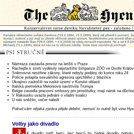
Památce německého ovčáka Gordona (*23.4.1984, +5.3.1996), který mě přivedl k poznání, že 
domácí, rodinné a psí mají ze zřetele věčnosti stejný význam. Neviditelného psa dovedl dělat
nástupce rottweiler Bart (*29.9.1996, + 4.9.2008) se nikdy nenaučil napodobit. No a od 8.8.
Michaely (*1.1.1945), která od nás na tu věčnost odešla. Tohle zase neumím já pochopit.
Námraza zastavila provoz na letišti v Praze
Rachejtle k smrti vyděsily nejstaršího šimpanze ZOO ve Dvoře Králov
Sněmovna nestihne zákony, které nebyly podány do konce roku 24
Policie polapila sexuálního agresora uprchlého z blázince
Ukrajinci zaútočili na ruské území v Kurské oblasti
Italská premiérka Meloniová navštívila Trumpa
Belgie zavedla pracovní smlouvy pro prostitutky, mají nárok na důcho
V Rakousku uvázla jednání o vládní koalici
U nás sněžilo, večer náledí
Pokud vám nějaká zpráva přijde debilní, nemusí to nutně být vina Hye
Volby jako divadlo
K divadlu patří herci, bez herců by žádné divadlo nebylo