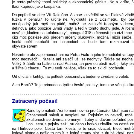
je tento prázdný topol politický a ekonomický génius. No a vidíte,
tlačí kupředu jako kašpárka.
Do popředí se dere Vít Rakušan. A zase: osvědčil se ve Fialově vládě 
tužka v penálu? To určitě ne. Vykroutil se z Dozimetru, byl pa
nenápadný jak myš na půdě, načež se zaskvěl trapným videem
definoval jako opozice uvnitř vlády a teď v tomto duchu jede. A rozha
nově je „kladivo na kolaboranty", paragraf 318 o činnosti pro cizí moc
cizí moc posléze určí předem určený plukovník, možná i nižší šarže.
hodlá opět skotačit po hospodách a bude tam rozmlouvat 
obyvatelstvem.
Nesmíme ale zapomenout ani na Petra Fialu a jeho komediální vstupy
moc neosvědčil, Nutella ani zaječí uši se nechytly. Takže se nechal
Velký Státník na balkonu nad Prahou, an pevnou pěstí rozbíjí šiky p
a šiřitelů chaosu. To mu sedí nejlépe, však za to sklidil pochvalu.
Od oficiální kritiky, na potlesk obecenstva budeme zvědavi u voleb.
A co Babiš? To je primadona tyátru české politiky, tomu se věnuji zítra
Zatracený počasí!
Ráno bylo náledí. Asi to není novina pro čtenáře, kteří jsou 
Oznamovali náledí a nespletli se. Pejskům to nevadí, mně
zkušenosti se dvěma zlomenými žebry si dávám pořádně poz
Loni jsem s pejsky zažil studenou horkou chvilku na cestě z
na Hůrkovo pole. Cesta tam klesá, je to snad dvacet, třicet metrů
ledová plotna a nešlo to projít, z jedné strany plot, z druhé křoví, ne