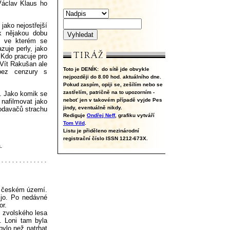
 Václav Klaus ho
jako nejostřejší
k nějakou dobu
, ve kterém se
zuje perly, jako
. Kdo pracuje pro
 Vít Rakušan ale
Toto je DENÍK:
do sítě jde obvykle
bez cenzury s
nejpozději do 8.00 hod. aktuálního dne.
Pokud zaspím, opiji se, zešílím nebo se
zastřelím, patričně na to upozorním -
. Jako komik se
neboť jen v takovém případě vyjde Pes
 nafilmovat jako
jindy, eventuálně nikdy.
rodavačů strachu
Rediguje
Ondřej Neff
, grafiku vytváří
Tom Vild
.
Listu je přiděleno mezinárodní
registrační číslo ISSN 1212-673X.
.
na českém území.
 jo. Po nedávné
or.
e zvolského lesa
. Loni tam byla
zbylo než natrhat