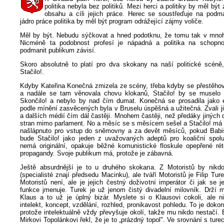
politika nebyla bez politiků. Mezi herci a politiky by měl být
obsahu a cíli jejich práce. Herec se soustřeďuje na podma
jádro práce politika by měl být program odrážející zájmy voliče.
Měl by být. Nebudu sýčkovat a hned podotknu, že tomu tak v mnoh
Nicméně ta podobnost profesí je nápadná a politika na schopno
podmanit publikum závisí.
Skoro absolutně to platí pro dva skokany na naší politické scéně,
Stačilo!.
Kdyby Kateřina Konečná zmizela ze scény, třeba kdyby se přestěhova
a nadále se tam věnovala chovu klokanů, Stačilo! by se muselo 
Skončilo! a nebylo by nad čím dumat. Konečná se prosadila jako 
podle mínění zasvěcených byla v Bruselu úspěšná a užitečná. Zvali ji
a dalších médií čím dál častěji. Mnohem častěji, než předáky jiných
stran mimo parlament. No a měsíc se s měsícem sešel a Stačilo! má
našlápnuto pro vstup do sněmovny a za devět měsíců, pokud Babiš
bude Stačilo! jako jeden z uvažovaných adeptů pro koaliční spol
nemá originální, opakuje běžné komunistické floskule opepřené rét
propagandy. Svoje publikum má, protože je zábavná.
Ještě absurdnější je to u druhého skokana. Z Motoristů by nikd
(specialisté znají předsedu Macinku), ale tváří Motoristů je Filip Tur
Motoristů není, ale je jejich čestný doživotní imperátor či jak se 
funkce jmenuje. Turek je už jenom čistý divadelní milovník. Drží 
Klaus a to už je úplný bizár. Myslete si o Klausovi cokoli, ale 
intelekt, koncept, vzdělání, rozhled, pronikavost pohledu. To je dokon
protože intelektuálně vždy převyšuje okolí, takže mu nikdo nestačí. 
Mirkovi Topolánkovi řekl, že je to „prázdný topol". Ve srovnání s tu