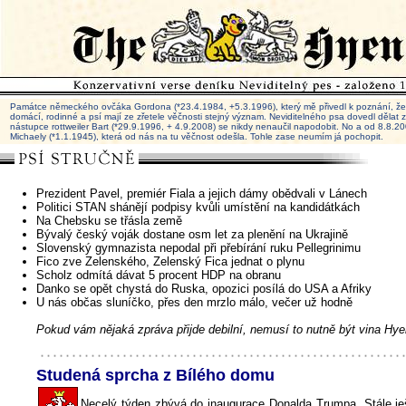
Památce německého ovčáka Gordona (*23.4.1984, +5.3.1996), který mě přivedl k poznání, že 
domácí, rodinné a psí mají ze zřetele věčnosti stejný význam. Neviditelného psa dovedl dělat
nástupce rottweiler Bart (*29.9.1996, + 4.9.2008) se nikdy nenaučil napodobit. No a od 8.8.
Michaely (*1.1.1945), která od nás na tu věčnost odešla. Tohle zase neumím já pochopit.
Prezident Pavel, premiér Fiala a jejich dámy obědvali v Lánech
Politici STAN shánějí podpisy kvůli umístění na kandidátkách
Na Chebsku se třásla země
Bývalý český voják dostane osm let za plenění na Ukrajině
Slovenský gymnazista nepodal při přebírání ruku Pellegrinimu
Fico zve Zelenského, Zelenský Fica jednat o plynu
Scholz odmítá dávat 5 procent HDP na obranu
Danko se opět chystá do Ruska, opozici posílá do USA a Afriky
U nás občas sluníčko, přes den mrzlo málo, večer už hodně
Pokud vám nějaká zpráva přijde debilní, nemusí to nutně být vina Hye
Studená sprcha z Bílého domu
Necelý týden zbývá do inaugurace Donalda Trumpa. Stále ješ