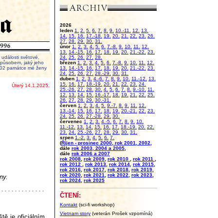
2026
leden
1.
2.
5.
6.
7.
8.
9.
10.-11.
12.
13.
14.
15.
16.
17.-18.
19.
20.
21.
22.
23.
26.
27.
28.
29.
30.
31.
únor
1.
2.
3.
4.
5.
6.
7.-8.
9.
10.
11.
12.
13.
14.-15.
16.
17.
18.
19.
20.
21.-22.
23.
události světové,
24.
25.
26.
27.
28.
 způsobem, jaký jeho
březen
1.
2.
3.
4.
5.
6.
7.-8.
9.
10.
11.
12.
2002 památce mé ženy
13.
14.-15.
16.
17.
18.
19.
20.
21.-22.
23.
24.
25.
26.
27.
28.-29.
30.
31.
duben
1.
2.
3.
4.-6.
7.
8.
9.
10.
11.-12.
13.
15.
16.
17.
18.-19.
20.
21.
22.
23.
24.
Úterý 14.1.2025.
25.-26.
27.
28.
30.
4.
5.
6.
7.
8.
9.-10.
11.
12.
13.
14.
15.
16.-17.
18.
19.
21.
22.
25.
26.
27.
28.
29.
30.-31.
červen
1.
2.
3.
4.
5.
9.-7.
8.
9.
11.
12.
13.-14.
15.
16.
17.
18.
19.
20.-21.
22.
23.
24.
25.
26.
27.-28.
29.
30.
červenec
1.
2.
3.
4.-5.
6.
7.
8.
9.
10.
11.-12.
13.
14.
15.
16.
17.
18.-19.
20.
22.
23.
24.
25.-26.
27.
28.
29.
30.
31.
srpen
1.-2.
3.
4.
5.
6.
7.
(
Říjen - prosinec 2000, rok 2001, 2002,
dále
rok 2003, 2004 a 2005
,
dále
rok 2006 a 2007
rok 2008
,
rok 2009
,
rok 2010
,
rok 2011
,
rok 2012
,
rok 2013
,
rok 2014
,
rok 2015
,
rok 2016
,
rok 2017
,
rok 2018
,
rok 2019
,
rok 2020
,
rok 2021
,
rok 2022
,
rok 2023
,
ny.
rok 2024
,
rok 2025
ČTENÍ:
Kontakt
(sci-fi workshop)
Vietnam story
(veterán Prošek vzpomíná)
tě je oficiálním