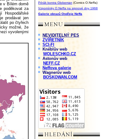
Pérák kontra Globeman
(Comics O.Neffa)
le v Bílém domě
me poděkovat za
Vzpomínky O.Neffa na srpnové dny 1968
ují Hospodářské
Galerie obrazů Ondřeje Neffa
je prodávat jen
latit po čtyřech
ticky možné, že
mezi vyvolenými
NEVIDITELNÝ PES
ZVÍŘETNÍK
SCI-FI
Knéblův web
WOLESCHKO.CZ
Astonův web
NEFF.CZ
Neffova galerie
Wagnerův web
BOSKOWAN.COM