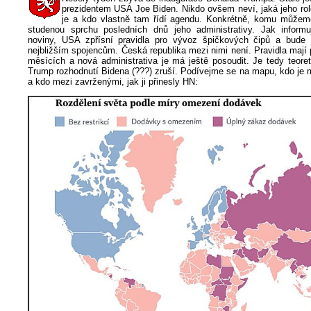
prezidentem USA Joe Biden. Nikdo ovšem neví, jaká jeho ro
je a kdo vlastně tam řídí agendu. Konkrétně, komu může
studenou sprchu posledních dnů jeho administrativy. Jak inform
noviny, USA zpřísní pravidla pro vývoz špičkových čipů a bude 
nejbližším spojencům. Česká republika mezi nimi není. Pravidla mají p
měsících a nová administrativa je má ještě posoudit. Je tedy teore
Trump rozhodnutí Bidena (???) zruší. Podívejme se na mapu, kdo je 
a kdo mezi zavrženými, jak ji přinesly HN: