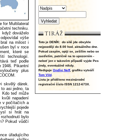
or Multilateral
očetní techniku.
, když dováželo
 odpovídal výše
bral na milost i
Toto je DENÍK:
do sítě jde obvykle
rušen byl v roce
nejpozději do 8.00 hod. aktuálního dne.
ment, které se
Pokud zaspím, opiji se, zešílím nebo se
tí technologií.
zastřelím, patričně na to upozorním -
tává teď podle
neboť jen v takovém případě vyjde Pes
e 1946. Pikantní
jindy, eventuálně nikdy.
vyloučeny plus
Rediguje
Ondřej Neff
, grafiku vytváří
ný COCOM.
Tom Vild
.
Listu je přiděleno mezinárodní
vi skvělý dárek.
registrační číslo ISSN 1212-673X.
to asi jedno, ta
ě. Kdo teď může
o kvůli napadení
 v počítačích a
rychlejší pojede
ysl si hrát na
rozhodnutí bylo
ín? Pokud vůdčí
ce úřadujícího
balterní složky