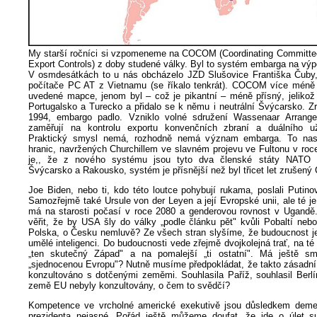
My starší ročníci si vzpomeneme na COCOM (Coordinating Committee f
Export Controls) z doby studené války. Byl to systém embarga na výp
V osmdesátkách to u nás obcházelo JZD Slušovice Františka Čuby
počítače PC AT z Vietnamu (se říkalo tenkrát). COCOM více méně
uvedené mapce, jenom byl – což je pikantní – méně přísný, jelikož 
Portugalsko a Turecko a přidalo se k němu i neutrální Švýcarsko. Z
1994, embargo padlo. Vzniklo volné sdružení Wassenaar Arrange
zaměřují na kontrolu exportu konvenčních zbraní a duálního uži
Praktický smysl nemá, rozhodně nemá význam embarga. To nas
hranic, navržených Churchillem ve slavném projevu ve Fultonu v roc
je,, že z nového systému jsou tyto dva členské státy NATO 
Švýcarsko a Rakousko, systém je přísnější než byl třicet let zruše
Joe Biden, nebo ti, kdo této loutce pohybují rukama, poslali Putino
Samozřejmě také Ursule von der Leyen a její Evropské unii, ale té je 
má na starosti počasí v roce 2080 a genderovou rovnost v Ugand
věřit, že by USA šly do války „podle článku pět" kvůli Pobaltí neb
Polska, o Česku nemluvě? Ze všech stran slyšíme, že budoucnost je
umělé inteligenci. Do budoucnosti vede zřejmě dvojkolejná trať, na té 
„ten skutečný Západ" a na pomalejší „ti ostatní". Má ještě sm
„sjednocenou Evropu"? Nutně musíme předpokládat, že takto zásadní 
konzultováno s dotčenými zeměmi. Souhlasila Paříž, souhlasil Berl
země EU nebyly konzultovány, o čem to svědčí?
Kompetence ve vrcholné americké exekutivě jsou důsledkem demen
prezidenta nejasné. Pořád ještě můžeme doufat, že jde o úlet su