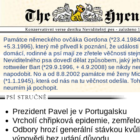
Památce německého ovčáka Gordona (*23.4.1984
+5.3.1996), který mě přivedl k poznání, že události
domácí, rodinné a psí mají ze zřetele věčnosti ste
Neviditelného psa dovedl dělat způsobem, jaký je
rottweiler Bart (*29.9.1996, + 4.9.2008) se nikdy ne
napodobit. No a od 8.8.2002 památce mé ženy Mi
(*1.1.1945), která od nás na tu věčnost odešla. To
neumím já pochopit.
Prezident Pavel je v Portugalsku
Vrcholí chřipková epidemie, zemřelo 
Odbory hrozí generální stávkou kvůl
výpovědi bez udání důvodu