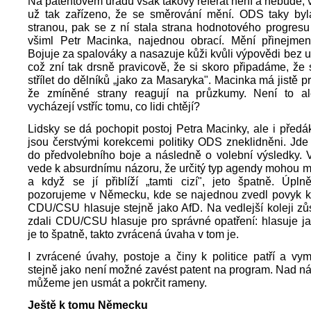
Na patentovém úřadu však takový referát není a nebude, v 
už tak zařízeno, že se směrování mění. ODS taky byl
stranou, pak se z ní stala strana hodnotového progresu 
všiml Petr Macinka, najednou obrací. Mění přinejmenš
Bojuje za spalováky a nasazuje kůži kvůli výpovědi bez 
což zní tak drsně pravicově, že si skoro připadáme, že
střílet do dělníků „jako za Masaryka". Macinka má jistě p
že zmíněné strany reagují na průzkumy. Není to a
vycházejí vstříc tomu, co lidi chtějí?
Lidsky se dá pochopit postoj Petra Macinky, ale i předá
jsou čerstvými korekcemi politiky ODS zneklidněni. Jde
do předvolebního boje a následně o volební výsledky. V
vede k absurdnímu názoru, že určitý typ agendy mohou mít 
a když se jí přiblíží „tamti cizí", jeto špatně. Úpln
pozorujeme v Německu, kde se najednou zvedl povyk kv
CDU/CSU hlasuje stejně jako AfD. Na vedlejší koleji zů
zdali CDU/CSU hlasuje pro správné opatření: hlasuje ja
je to špatně, takto zvrácená úvaha v tom je.
I zvrácené úvahy, postoje a činy k politice patří a vymý
stejně jako není možné zavést patent na program. Nad n
můžeme jen usmát a pokrčit rameny.
Ještě k tomu Německu