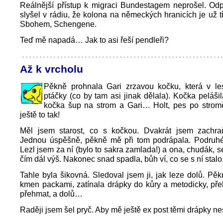
Reálnější přístup k migraci Bundestagem neprošel. Od
slyšel v rádiu, že kolona na německých hranicích je už tř
Sbohem, Schengene.
Teď mě napadá… Jak to asi řeší pendleři?
Až k vrcholu
Pěkně prohnala Gari zrzavou kočku, která v le
ptáčky (co by tam asi jinak dělala). Kočka pelášil
kočka šup na strom a Gari… Holt, pes po stromě
ještě to tak!
Měl jsem starost, co s kočkou. Dvakrát jsem zachra
Jednou úspěšně, pěkně mě při tom podrápala. Podruh
Lezl jsem za ní (bylo to sakra zamlada!) a ona, chudák, s
čím dál výš. Nakonec snad spadla, bůh ví, co se s ní stalo
Tahle byla šikovná. Sledoval jsem ji, jak leze dolů. Pě
kmen packami, zatínala drápky do kůry a metodicky, pře
přehmat, a dolů…
Raději jsem šel pryč. Aby mě ještě ex post těmi drápky ne