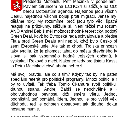
Předseda Motoristů Petr Macinka v pondělním
Pavlem Štruncem na ECHO24 si stěžuje na OD
berou Motoristům agendu. Najednou jsou všichni
Dealu, najednou všichni bojují proti migraci. Jenže m
děláme roky. My rozumíme, proč jsou tyto věci špatn
reagují na průzkumy, stěžuje si. Není těžké mu rozum
ANO Andrej Babiš měl možnost (hodně teoreticky, podot
Green Deal, když ho Evropská rada schvalovala a předs
Fiala proti Green Dealu ani nepípl, když bylo Česko p
zemí Evropské unie. Ale tak to chodí. Trojská princez
taky tvrdila, že je pitomost tahat do města dřevěného k
slova si pak vzpomnělo hodně trojských občanů, 
vyskákali Řekové s meči. Nakonec tedy pro jistotu Kassa
to Petru Macinkovi chválabohu nehrozí.
Má svoji pravdu, ale co s tím? Kdyby tak byl na pate
speciální referát pro politické programy! Mnozí politici 
by to uvítali. Tak třeba Tomio Okamura svoji politik
druhou stranu, Andrej Babiš se neochvějně a 
obdivuhodnou pevností, drží směru větru. Jedno
podnikání, teď pomáhá lidem. Jednou je pro vyšší vě
důchodu, teď je ochoten obstruovat tak dlouho, dok
nestane mumie.