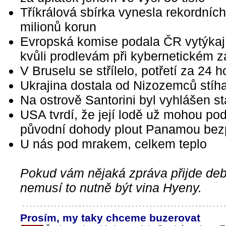
Tříkrálová sbírka vynesla rekordníc
milionů korun
Evropská komise podala ČR vytýkaj
kvůli prodlevám při kybernetickém 
V Bruselu se střílelo, potřetí za 24 h
Ukrajina dostala od Nizozemců stíh
Na ostrově Santorini byl vyhlášen s
USA tvrdí, že její lodě už mohou pod
původní dohody plout Panamou bez
U nás pod mrakem, celkem teplo
Pokud vám nějaká zpráva přijde debi
nemusí to nutně být vina Hyeny.
Prosím, my taky chceme buzerovat