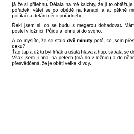
já že si přilehnu. Dělala na mě ksichty, že ji to obtěžuje
pořádek, válet se po obědě na kanapi, a ať pěkně m
počítači a dělám něco pořádného.
Řekl jsem si, co se budu s megerou dohadovat. Mám
postel v ložnici. Půjdu a lehnu si do svého.
A co myslíte, že se stalo
dvě minuty
poté, co jsem přes
deku?
Ťap ťap a už tu byl frňák a ušatá hlava a hup, sápala se d
Však jsem ji hnal na pelech (má ho v ložnici) a do něho 
přesvědčená, že je obětí velké křivdy.