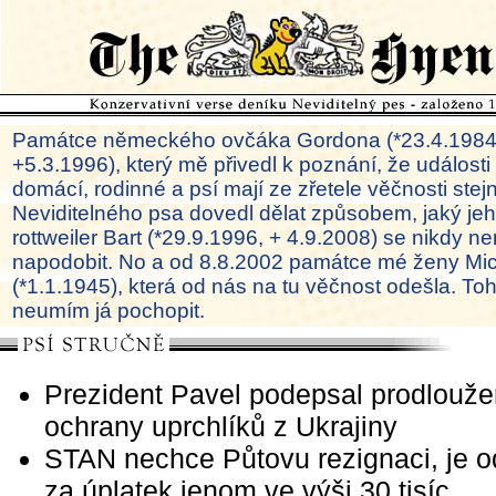
Památce německého ovčáka Gordona (*23.4.1984
+5.3.1996), který mě přivedl k poznání, že události
domácí, rodinné a psí mají ze zřetele věčnosti ste
Neviditelného psa dovedl dělat způsobem, jaký je
rottweiler Bart (*29.9.1996, + 4.9.2008) se nikdy ne
napodobit. No a od 8.8.2002 památce mé ženy Mi
(*1.1.1945), která od nás na tu věčnost odešla. To
neumím já pochopit.
Prezident Pavel podepsal prodlouže
ochrany uprchlíků z Ukrajiny
STAN nechce Půtovu rezignaci, je 
za úplatek jenom ve výši 30 tisíc