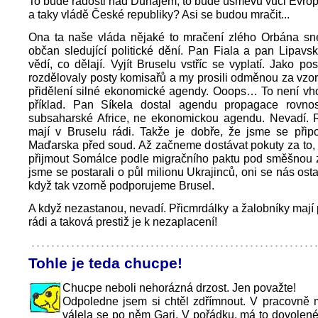
To bude radosti nad Dunajem, to bude úsměvů vůči Evro
a taky vládě České republiky? Asi se budou mračit...
Ona ta naše vláda nějaké to mračení zlého Orbána sne
občan sledující politické dění. Pan Fiala a pan Lipavsk
vědí, co dělají. Vyjít Bruselu vstříc se vyplatí. Jako po
rozdělovaly posty komisařů a my prosili odměnou za vzo
přidělení silné ekonomické agendy. Ooops… To není vh
příklad. Pan Síkela dostal agendu propagace rovnos
subsaharské Africe, ne ekonomickou agendu. Nevadí.
mají v Bruselu rádi. Takže je dobře, že jsme se připo
Maďarska před soud. Až začneme dostávat pokuty za to,
přijmout Somálce podle migračního paktu pod směšnou 
jsme se postarali o půl milionu Ukrajinců, oni se nás ost
když tak vzorně podporujeme Brusel.
A když nezastanou, nevadí. Přicmrdálky a žalobníky mají 
rádi a taková prestiž je k nezaplacení!
Tohle je teda chucpe!
Chucpe neboli nehorázná drzost. Jen považte!
Odpoledne jsem si chtěl zdřímnout. V pracovně
válela se po něm Gari. V pořádku, má to dovolené