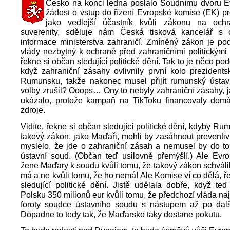
Česko na konci ledna poslalo Soudnímu dvoru E
žádost o vstup do řízení Evropské komise (EK) p
jako vedlejší účastník kvůli zákonu na och
suverenity, sděluje nám Česká tisková kancelář s
informace ministerstva zahraničí. Zmíněný zákon je po
vlády nezbytný k ochraně před zahraničními politickými
řekne si občan sledující politické dění. Tak to je něco p
když zahraniční zásahy ovlivnily první kolo prezident
Rumunsku, takže nakonec musel přijít rumunský ústav
volby zrušil? Ooops… Ony to nebyly zahraniční zásahy, j
ukázalo, protože kampaň na TikToku financovaly dom
zdroje.
Vidíte, řekne si občan sledující politické dění, kdyby Ru
takový zákon, jako Maďaři, mohli by zasáhnout preventi
myslelo, že jde o zahraniční zásah a nemusel by do to
ústavní soud. (Občan teď usilovně přemýšlí.) Ale Evr
žene Maďary k soudu kvůli tomu, že takový zákon schválil
má a ne kvůli tomu, že ho nemá! Ale Komise ví co dělá, ř
sledující politické dění. Jistě udělala dobře, když te
Polsku 350 milionů eur kvůli tomu, že předchozí vláda n
foroty soudce ústavního soudu s nástupem až po dalš
Dopadne to tedy tak, že Maďarsko taky dostane pokutu.