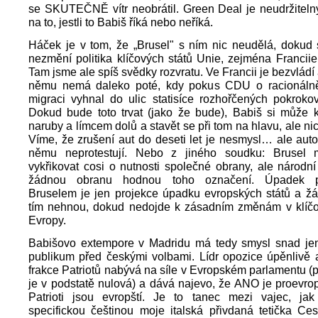
se SKUTEČNĚ vítr neobrátil. Green Deal je neudržiteln
na to, jestli to Babiš říká nebo neříká.
Háček je v tom, že „Brusel" s ním nic neudělá, dokud 
nezmění politika klíčových států Unie, zejména Franci
Tam jsme ale spíš svědky rozvratu. Ve Francii je bezvlád
němu nemá daleko poté, kdy pokus CDU o racionálněj
migraci vyhnal do ulic statisíce rozhořčených pokroko
Dokud bude toto trvat (jako že bude), Babiš si může k
naruby a límcem dolů a stavět se při tom na hlavu, ale ni
Víme, že zrušení aut do deseti let je nesmysl… ale auto
němu neprotestují. Nebo z jiného soudku: Brusel 
vykřikovat cosi o nutnosti společné obrany, ale národní
žádnou obranu hodnou toho označení. Úpadek p
Bruselem je jen projekce úpadku evropských států a žád
tím nehnou, dokud nedojde k zásadním změnám v klíč
Evropy.
Babišovo extempore v Madridu má tedy smysl snad je
publikum před českými volbami. Lídr opozice úpěnlivě 
frakce Patriotů nabývá na síle v Evropském parlamentu (p
je v podstatě nulová) a dává najevo, že ANO je proevr
Patrioti jsou evropští. Je to tanec mezi vajec, jak
specifickou češtinou moje italská přivdaná tetička Ce