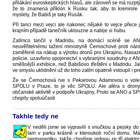
přilákání euroskeptických hlasů, ale zároveň se má rozptý
že to znamená příklon k Rusku tak, aby to kremrole
myslely, že Babiš je taky Rusák.
Při tanci mezi vejci ale nakonec nějaké to vejce přece 
krajním případě tanečník uklouzne a nabije si hubu.
Zatímco tančil v Madridu, na domácí scéně se AN
neuvěřitelnému tažení ministryně Černochové proti národ
zaměřené na nákup a výrobu dronů pro Ukrajinu. Nasaz
policie, uzavřeno spojenectví s vybranými soudruhy z ANO
směšnější exhibice, než Babišovo třeštění v Madridu. J
ve smyslu uklidnění už do toho zatím opatrně vstoupil i pr
Že se Černochová rve s Pekarovou Adamovou o volebn
SPOLU v Praze, to je věc SPOLU. Ale aféra s dron
občanské aktivitě v podpoře Ukrajiny. Proto se ANO a SP
chopily spoluúčasti
Takhle tedy ne
V neděli jsme se vypravili s vnučkou a pejsky do
tam v parku krásně v kteroukoli roční domu. M
permanentku, takže chodíme jednou ze tří elektri