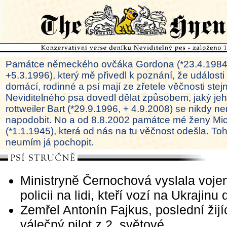
Památce německého ovčáka Gordona (*23.4.1984
+5.3.1996), který mě přivedl k poznání, že události
domácí, rodinné a psí mají ze zřetele věčnosti ste
Neviditelného psa dovedl dělat způsobem, jaký je
rottweiler Bart (*29.9.1996, + 4.9.2008) se nikdy ne
napodobit. No a od 8.8.2002 památce mé ženy Mi
(*1.1.1945), která od nás na tu věčnost odešla. To
neumím já pochopit.
Ministryně Černochová vyslala voje
policii na lidi, kteří vozí na Ukrajinu
Zemřel Antonín Fajkus, poslední žijí
válečný pilot z 2. světové