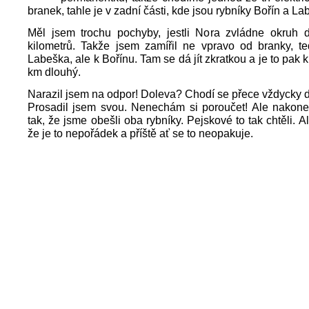
branek, tahle je v zadní části, kde jsou rybníky Bořín a La
Měl jsem trochu pochyby, jestli Nora zvládne okruh 
kilometrů. Takže jsem zamířil ne vpravo od branky, te
Labeška, ale k Bořínu. Tam se dá jít zkratkou a je to pak 
km dlouhý.
Narazil jsem na odpor! Doleva? Chodí se přece vždycky 
Prosadil jsem svou. Nenechám si poroučet! Ale nakone
tak, že jsme obešli oba rybníky. Pejskové to tak chtěli. A
že je to nepořádek a příště ať se to neopakuje.