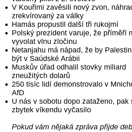
V Kouřimi zavěsili nový zvon, náhra
zrekvírovaný za války
Hamás propustil další tři rukojmí
Polský prezident varuje, že příměří
vyvolat vlnu zločinu
Netanjahu má nápad, že by Palesti
být v Saúdské Arábii
Muskův úřad odhalil stovky miliard
zneužitých dolarů
250 tisíc lidí demonstrovalo v Mnich
AfD
U nás v sobotu dopo zataženo, pak 
zbytek víkendu vyčasilo
Pokud vám nějaká zpráva přijde debi