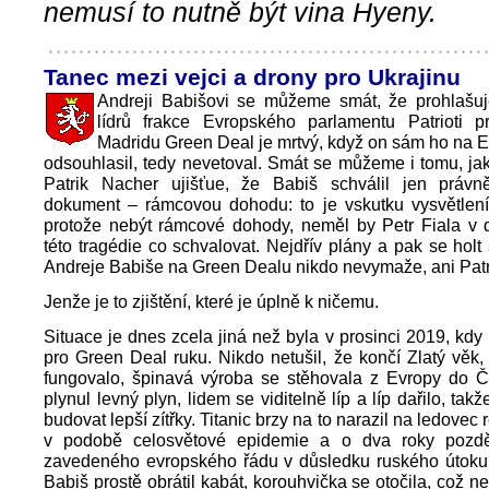
nemusí to nutně být vina Hyeny.
Tanec mezi vejci a drony pro Ukrajinu
Andreji Babišovi se můžeme smát, že prohlašuj
lídrů frakce Evropského parlamentu Patrioti 
Madridu Green Deal je mrtvý, když on sám ho na 
odsouhlasil, tedy nevetoval. Smát se můžeme i tomu, ja
Patrik Nacher ujišťue, že Babiš schválil jen práv
dokument – rámcovou dohodu: to je vskutku vysvětlení
protože nebýt rámcové dohody, neměl by Petr Fiala v d
této tragédie co schvalovat. Nejdřív plány a pak se holt 
Andreje Babiše na Green Dealu nikdo nevymaže, ani Patr
Jenže je to zjištění, které je úplně k ničemu.
Situace je dnes zcela jiná než byla v prosinci 2019, kdy
pro Green Deal ruku. Nikdo netušil, že končí Zlatý věk
fungovalo, špinavá výroba se stěhovala z Evropy do Č
plynul levný plyn, lidem se viditelně líp a líp dařilo, ta
budovat lepší zítřky. Titanic brzy na to narazil na ledovec re
v podobě celosvětové epidemie a o dva roky pozdě
zavedeného evropského řádu v důsledku ruského útoku 
Babiš prostě obrátil kabát, korouhvička se otočila, což 