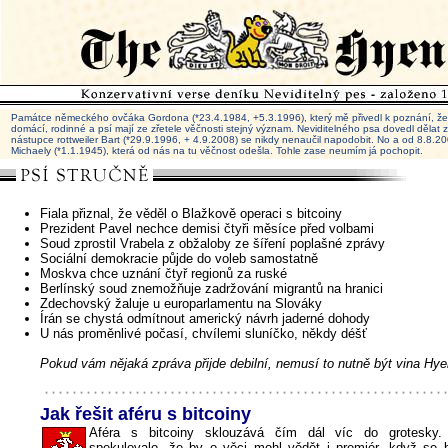
Památce německého ovčáka Gordona (*23.4.1984, +5.3.1996), který mě přivedl k poznání, že 
domácí, rodinné a psí mají ze zřetele věčnosti stejný význam. Neviditelného psa dovedl dělat
nástupce rottweiler Bart (*29.9.1996, + 4.9.2008) se nikdy nenaučil napodobit. No a od 8.8.
Michaely (*1.1.1945), která od nás na tu věčnost odešla. Tohle zase neumím já pochopit.
Fiala přiznal, že věděl o Blažkově operaci s bitcoiny
Prezident Pavel nechce demisi čtyři měsíce před volbami
Soud zprostil Vrabela z obžaloby ze šíření poplašné zprávy
Sociální demokracie půjde do voleb samostatně
Moskva chce uznání čtyř regionů za ruské
Berlínský soud znemožňuje zadržování migrantů na hranici
Zdechovský žaluje u europarlamentu na Slováky
Írán se chystá odmítnout americký návrh jaderné dohody
U nás proměnlivé počasí, chvílemi sluníčko, někdy déšť
Pokud vám nějaká zpráva přijde debilní, nemusí to nutně být vina Hye
Jak řešit aféru s bitcoiny
Aféra s bitcoiny sklouzává čím dál víc do grotesky
spekulovalo, že by o věci mohl vědět i premiér, když se b