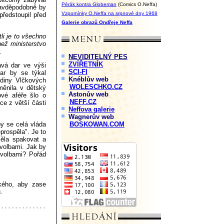
Pérák kontra Globeman
(Comics O.Neffa)
pravděpodobně by
Vzpomínky O.Neffa na srpnové dny 1968
předstoupil před
Galerie obrazů Ondřeje Neffa
li je to všechno
než ministerstvo
.
NEVIDITELNÝ PES
ZVÍŘETNÍK
ává dar ve výši
SCI-FI
dar by se týkal
Knéblův web
odiny Vlčkových
WOLESCHKO.CZ
oměnila v dětský
Astonův web
ové aféře šlo o
NEFF.CZ
e z větší části
Neffova galerie
Wagnerův web
by se celá vláda
BOSKOWAN.COM
prospěla". Je to
měla spakovat a
 volbami. Jak by
 volbami? Pořád
ského, aby zase
.