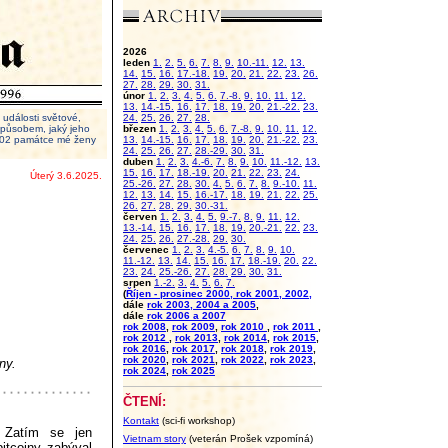
2026
leden
1.
2.
5.
6.
7.
8.
9.
10.-11.
12.
13.
14.
15.
16.
17.-18.
19.
20.
21.
22.
23.
26.
27.
28.
29.
30.
31.
únor
1.
2.
3.
4.
5.
6.
7.-8.
9.
10.
11.
12.
13.
14.-15.
16.
17.
18.
19.
20.
21.-22.
23.
události světové,
24.
25.
26.
27.
28.
 způsobem, jaký jeho
březen
1.
2.
3.
4.
5.
6.
7.-8.
9.
10.
11.
12.
2002 památce mé ženy
13.
14.-15.
16.
17.
18.
19.
20.
21.-22.
23.
24.
25.
26.
27.
28.-29.
30.
31.
duben
1.
2.
3.
4.-6.
7.
8.
9.
10.
11.-12.
13.
15.
16.
17.
18.-19.
20.
21.
22.
23.
24.
Úterý 3.6.2025.
25.-26.
27.
28.
30.
4.
5.
6.
7.
8.
9.-10.
11.
12.
13.
14.
15.
16.-17.
18.
19.
21.
22.
25.
26.
27.
28.
29.
30.-31.
červen
1.
2.
3.
4.
5.
9.-7.
8.
9.
11.
12.
13.-14.
15.
16.
17.
18.
19.
20.-21.
22.
23.
24.
25.
26.
27.-28.
29.
30.
červenec
1.
2.
3.
4.-5.
6.
7.
8.
9.
10.
11.-12.
13.
14.
15.
16.
17.
18.-19.
20.
22.
23.
24.
25.-26.
27.
28.
29.
30.
31.
srpen
1.-2.
3.
4.
5.
6.
7.
(
Říjen - prosinec 2000, rok 2001, 2002,
dále
rok 2003, 2004 a 2005
,
dále
rok 2006 a 2007
rok 2008
,
rok 2009
,
rok 2010
,
rok 2011
,
rok 2012
,
rok 2013
,
rok 2014
,
rok 2015
,
rok 2016
,
rok 2017
,
rok 2018
,
rok 2019
,
rok 2020
,
rok 2021
,
rok 2022
,
rok 2023
,
ny.
rok 2024
,
rok 2025
ČTENÍ:
Kontakt
(sci-fi workshop)
. Zatím se jen
Vietnam story
(veterán Prošek vzpomíná)
itcoiny zabýval