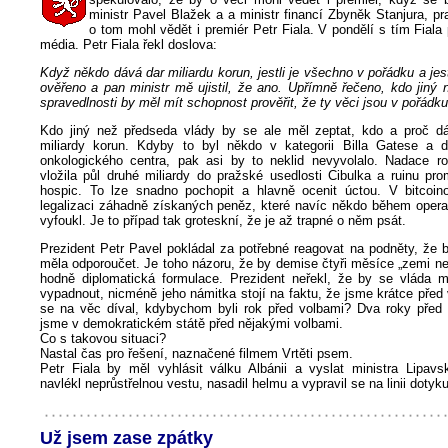
ministr Pavel Blažek a a ministr financí Zbyněk Stanjura, 
o tom mohl vědět i premiér Petr Fiala. V pondělí s tím Fiala 
média. Petr Fiala řekl doslova:
Když někdo dává dar miliardu korun, jestli je všechno v pořádku a jest
ověřeno a pan ministr mě ujistil, že ano. Upřímně řečeno, kdo jiný 
spravedlnosti by měl mít schopnost prověřit, že ty věci jsou v pořádku
Kdo jiný než předseda vlády by se ale měl zeptat, kdo a proč d
miliardy korun. Kdyby to byl někdo v kategorii Billa Gatese a 
onkologického centra, pak asi by to neklid nevyvolalo. Nadace r
vložila půl druhé miliardy do pražské usedlosti Cibulka a ruinu pr
hospic. To lze snadno pochopit a hlavně ocenit úctou. V bitcoin
legalizaci záhadně získaných peněz, které navíc někdo během operac
vyfoukl. Je to případ tak groteskní, že je až trapné o něm psát.
Prezident Petr Pavel pokládal za potřebné reagovat na podněty, že 
měla odporoučet. Je toho názoru, že by demise čtyři měsíce „zemi ne
hodně diplomatická formulace. Prezident neřekl, že by se vláda 
vypadnout, nicméně jeho námitka stojí na faktu, že jsme krátce před
se na věc díval, kdybychom byli rok před volbami? Dva roky před
jsme v demokratickém státě před nějakými volbami.
Co s takovou situaci?
Nastal čas pro řešení, naznačené filmem Vrtěti psem.
Petr Fiala by měl vyhlásit válku Albánii a vyslat ministra Lipav
navlékl neprůstřelnou vestu, nasadil helmu a vypravil se na linii dotyku
Už jsem zase zpátky