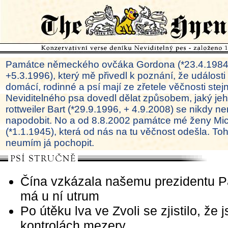
Památce německého ovčáka Gordona (*23.4.1984
+5.3.1996), který mě přivedl k poznání, že události
domácí, rodinné a psí mají ze zřetele věčnosti ste
Neviditelného psa dovedl dělat způsobem, jaký je
rottweiler Bart (*29.9.1996, + 4.9.2008) se nikdy ne
napodobit. No a od 8.8.2002 památce mé ženy Mi
(*1.1.1945), která od nás na tu věčnost odešla. To
neumím já pochopit.
Čína vzkázala našemu prezidentu Pa
má u ní utrum
Po útěku lva ve Zvoli se zjistilo, že 
kontrolách mezery