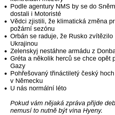
Podle agentury NMS by se do Sně
dostali i Motoristé
Vědci zjistili, že klimatická změna p
požární sezónu
Orbán se raduje, že Rusko zvítězilo
Ukrajinou
Zelenskyj nestáhne armádu z Donb
Gréta a několik herců se chce opět p
Gazy
Pohřešovaný třináctiletý český hoch
v Německu
U nás normální léto
Pokud vám nějaká zpráva přijde debi
nemusí to nutně být vina Hyeny.