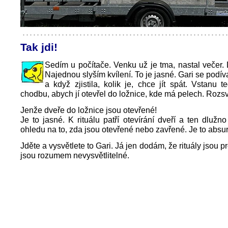
Tak jdi!
Sedím u počítače. Venku už je tma, nastal večer. 
Najednou slyším kvílení. To je jasné. Gari se podí
a když zjistila, kolik je, chce jít spát. Vstanu t
chodbu, abych jí otevřel do ložnice, kde má pelech. Rozsv
Jenže dveře do ložnice jsou otevřené!
Je to jasné. K rituálu patří otevírání dveří a ten dlužn
ohledu na to, zda jsou otevřené nebo zavřené. Je to absu
Jděte a vysvětlete to Gari. Já jen dodám, že rituály jsou pro
jsou rozumem nevysvětlitelné.