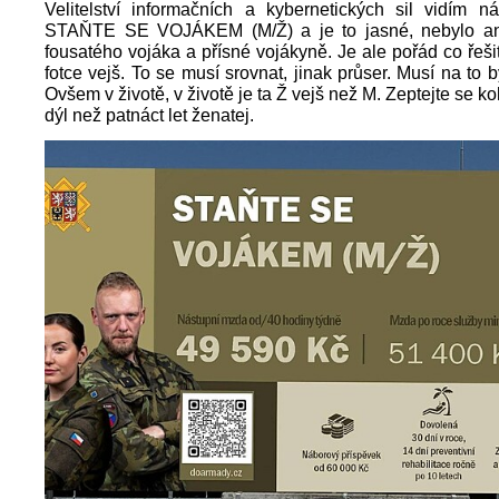
Velitelství informačních a kybernetických sil vidím n
STAŇTE SE VOJÁKEM (M/Ž) a je to jasné, nebylo ani
fousatého vojáka a přísné vojákyně. Je ale pořád co řešit
fotce vejš. To se musí srovnat, jinak průser. Musí na to bý
Ovšem v životě, v životě je ta Ž vejš než M. Zeptejte se ko
dýl než patnáct let ženatej.