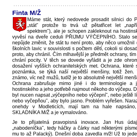
Finta M/Ž
Máme stát, který nedovede prosadit silnici do 
„stát" protože to trvá už pětatřicet let „např
spektrem"), ale je schopen zakleknout na hostinsk
vyvěsí na dveře ceduli PŘIJMU VÝČEPNÍHO. Stalo se
nepůjde změnit, že stát tu není proto, aby něco umožnil (
školních lavic v souvislosti s počtem dětí, cokoli si dosa
proto, aby chránil. Čím mlhavější je předmět ochrany, tím 
chrání pocity. V těch se dovede vyřádit a je zde ohro
dosažení vyšších ochranitelských met. Ochrana, které 
poznámka, se týká naší největší menšiny, totiž žen. 
známo, víc než mužů, tudíž je to absolutně největší menš
Ochrana zabrušuje mimo jiné i do terminologie a 
hostinského a jeho potřebě najmout někoho do výčepu. 
byl nucen napsat „výčepního nebo výčepní", nebo ještě l
nebo vyčepňou", aby bylo jasno. Problém vyřešen. Naraz
onehdy v Modleticích, mají tam na hale napsáno,
SKLADNÍKA M/Ž a je vymalováno.
Je to přijatelná pravopisná inovace. Jan Hus úda
„nabodeníčka", tedy háčky a čárky nad některými písme
mu to až Palacký). Dnešní doba zavedla m/ž! Už to jede