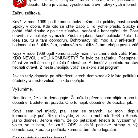
debatu, která je vážná, vysoko nad úrovní obvyklých internetí
Začnu zeširoka.
Když v roce 1989 padl komunistický režim, do politiky nastupovali 
Špičky v oboru. Kde kdo se chtěl zapojit. To rychle přešlo. Špičky
pořád ještě dlouho v politice zůstávali seriózní a koncepční lidé. Pos
otrávit a z politiky vymizeli. Zůstalo jakési šedé politické želé.
idealista, tu a tam dobrodruh. Dohromady nic moc a v anketách m
hodnocení než uklízečka, omlouvám se uklízečkám, chápu postoj vůči
Když v roce 1989 padl komunistický režim, všichni chtěli volit. Pam
KDO NEVOLÍ, VOLÍ KOMUNISTY? To bylo ze začátku. Postupně n
účast ve volbách se přiblížila šedesátce. A dnes? Z pohledu na stav 
nechali otrávit. Z hesla „nepůjdu volit" se skoro stal program.
Jak to tedy dopadlo po pětatřiceti letech demokracie? Místo politi
úředníky a místo voličů… nikdo nepřijde.
Vyšumíme.
Namítnete, že je to demagogie. Že někdo přece jenom přijde a ono t
dopadne. Budete mít pravdu. Ono to nějak dopadne. Je otázka, jak.
Když jsem byl mladý, ptal jsem se starých, jak mohli dopus
komunistický puč. Říkali obvykle, že za to mohl rok 1938 a Ben
jasno dodnes. Jenom vidím, že po pětatřiceti letech tu významný 
voleb se slibem, že zruší ODS a další politické strany s výj
demokracie, která se podřídila komunistům. Je to legrační.