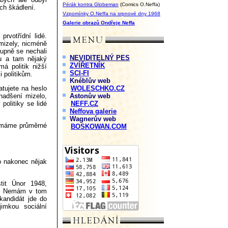
Pérák kontra Globeman
(Comics O.Neffa)
ch škádlení.
Vzpomínky O.Neffa na srpnové dny 1968
Galerie obrazů Ondřeje Neffa
prvotřídní lidé.
 mizely, nicméně
tupně se nechali
NEVIDITELNÝ PES
 Tu a tam nějaký
ZVÍŘETNÍK
á politik nižší
SCI-FI
 politikům.
Knéblův web
atujete na heslo
WOLESCHKO.CZ
adšení mizelo,
Astonův web
politiky se lidé
NEFF.CZ
Neffova galerie
Wagnerův web
ků máme průměrné
BOSKOWAN.COM
o nakonec nějak
tit Únor 1948,
eš. Nemám v tom
kandidát jde do
imkou sociální