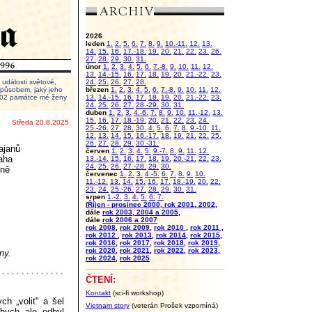
2026
leden
1.
2.
5.
6.
7.
8.
9.
10.-11.
12.
13.
14.
15.
16.
17.-18.
19.
20.
21.
22.
23.
26.
27.
28.
29.
30.
31.
únor
1.
2.
3.
4.
5.
6.
7.-8.
9.
10.
11.
12.
13.
14.-15.
16.
17.
18.
19.
20.
21.-22.
23.
události světové,
24.
25.
26.
27.
28.
 způsobem, jaký jeho
březen
1.
2.
3.
4.
5.
6.
7.-8.
9.
10.
11.
12.
2002 památce mé ženy
13.
14.-15.
16.
17.
18.
19.
20.
21.-22.
23.
24.
25.
26.
27.
28.-29.
30.
31.
duben
1.
2.
3.
4.-6.
7.
8.
9.
10.
11.-12.
13.
15.
16.
17.
18.-19.
20.
21.
22.
23.
24.
Středa 20.8.2025.
25.-26.
27.
28.
30.
4.
5.
6.
7.
8.
9.-10.
11.
12.
13.
14.
15.
16.-17.
18.
19.
21.
22.
25.
26.
27.
28.
29.
30.-31.
ajanů
červen
1.
2.
3.
4.
5.
9.-7.
8.
9.
11.
12.
saha
13.-14.
15.
16.
17.
18.
19.
20.-21.
22.
23.
24.
25.
26.
27.-28.
29.
30.
ině
červenec
1.
2.
3.
4.-5.
6.
7.
8.
9.
10.
11.-12.
13.
14.
15.
16.
17.
18.-19.
20.
22.
23.
24.
25.-26.
27.
28.
29.
30.
31.
srpen
1.-2.
3.
4.
5.
6.
7.
(
Říjen - prosinec 2000, rok 2001, 2002,
dále
rok 2003, 2004 a 2005
,
dále
rok 2006 a 2007
rok 2008
,
rok 2009
,
rok 2010
,
rok 2011
,
rok 2012
,
rok 2013
,
rok 2014
,
rok 2015
,
rok 2016
,
rok 2017
,
rok 2018
,
rok 2019
,
rok 2020
,
rok 2021
,
rok 2022
,
rok 2023
,
ny.
rok 2024
,
rok 2025
ČTENÍ:
Kontakt
(sci-fi workshop)
h „volit" a šel
Vietnam story
(veterán Prošek vzpomíná)
bych ale odbyl