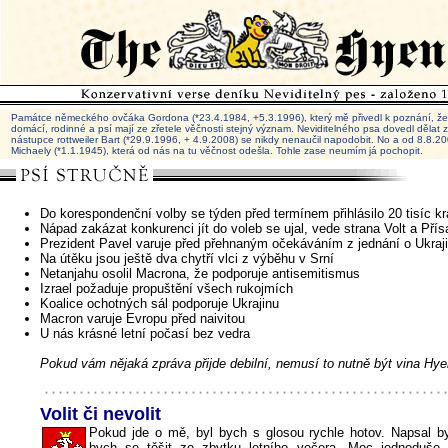
Památce německého ovčáka Gordona (*23.4.1984, +5.3.1996), který mě přivedl k poznání, že 
domácí, rodinné a psí mají ze zřetele věčnosti stejný význam. Neviditelného psa dovedl dělat
nástupce rottweiler Bart (*29.9.1996, + 4.9.2008) se nikdy nenaučil napodobit. No a od 8.8.
Michaely (*1.1.1945), která od nás na tu věčnost odešla. Tohle zase neumím já pochopit.
Do korespondenční volby se týden před termínem přihlásilo 20 tisíc kr
Nápad zakázat konkurenci jít do voleb se ujal, vede strana Volt a Pří
Prezident Pavel varuje před přehnaným očekáváním z jednání o Ukraj
Na útěku jsou ještě dva chytří vlci z výběhu v Srní
Netanjahu osolil Macrona, že podporuje antisemitismus
Izrael požaduje propuštění všech rukojmích
Koalice ochotných sál podporuje Ukrajinu
Macron varuje Evropu před naivitou
U nás krásné letní počasí bez vedra
Pokud vám nějaká zpráva přijde debilní, nemusí to nutně být vina Hye
Volit či nevolit
Pokud jde o mě, byl bych s glosou rychle hotov. Napsal byc
bych se těšit ze zbytku letního večera. Moc jednoduše 