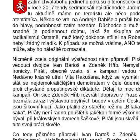
Zatím chválabohu jediného pokusu o teroristický či
v roce 2017 tehdy sedmdesátiletý důchodce Jarom
tu aktuálně máme ne teroristu ale něco podo
atentátníka. Někdo se vrhl na Andreje Babiše a praštil ho
do hlavy, podrobnosti zatím neznám. Důchodce a muž s
snadné je podlehnout dojmu, jaká že skupina o
radikalismu! Ostatně, muž který dokonce střílel na Robe
nebyl žádný mladík. K případu se možná vrátíme, ANO t
může, aby ho náležitě rozmazala.
Nicméně zcela originální výstřednost nám připravili Pirá
vedoucí dvojice Ivan Bartoš a Zdeněk Hřib. Nemys
ironicky. Piráti, obecně vzato, si v kampani vedou 
Nedávno krásně utřeli Víta Rakušana, když se vysmáli
stát se nejdemokratičtějším demokratem v čele úderné
proti chystané proputinovské diktatuře. Dělají to moc do
kampaň. On sice Zdeněk Hřib rozvrátil dopravu v Praze 
bezmála zarazil výstavbu obytných budov v celém Česku,
jsou šikovní kluci. Jako platilo za starého režimu „Biĺak
saka", Piráty není radno pouštět k jakékoli formě výkonn
bývali při královských dvorech šaškové, Piráti jsou skvělí kr
tuto svoji práci skvěle.
Co tedy pěkného připravili Ivan Bartoš a Zdeněk 