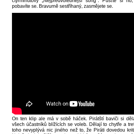
čtyřminutový „Nejpředvolebnější song". Pusťte si ho, 
pobavíte se. Bravurně sestříhaný, zasmějete se.
On ten klip ale má v sobě háček. Pirátští baviči si děla
všech účastníků blížících se voleb. Dělají to chytře a tr
toho nevyplývá nic jiného než to, že Piráti dovedou kriti