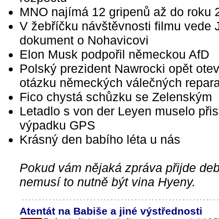
MNO najímá 12 gripenů až do roku 
V žebříčku návštěvnosti filmu vede 
dokument o Nohavicovi
Elon Musk podpořil německou AfD
Polský prezident Nawrocki opět otev
otázku německých válečných repara
Fico chystá schůzku se Zelenským
Letadlo s von der Leyen muselo přist
výpadku GPS
Krásný den babího léta u nás
Pokud vám nějaká zpráva přijde debi
nemusí to nutně být vina Hyeny.
Atentát na Babiše a jiné výstřednosti