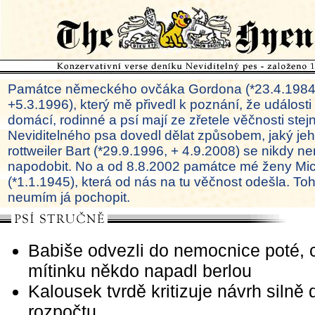
Památce německého ovčáka Gordona (*23.4.1984
+5.3.1996), který mě přivedl k poznání, že události
domácí, rodinné a psí mají ze zřetele věčnosti ste
Neviditelného psa dovedl dělat způsobem, jaký je
rottweiler Bart (*29.9.1996, + 4.9.2008) se nikdy ne
napodobit. No a od 8.8.2002 památce mé ženy Mi
(*1.1.1945), která od nás na tu věčnost odešla. To
neumím já pochopit.
Babiše odvezli do nemocnice poté, 
mítinku někdo napadl berlou
Kalousek tvrdě kritizuje návrh silně d
rozpočtu