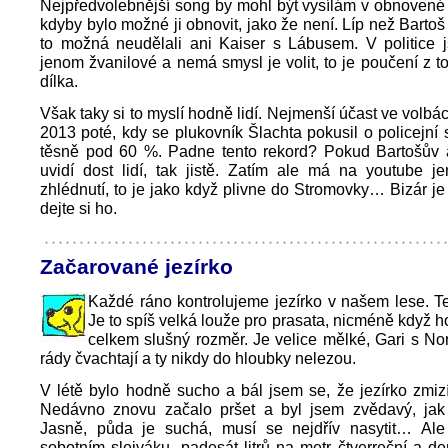
Nejpředvolebnější song by mohl být vysílám v obnovené
kdyby bylo možné ji obnovit, jako že není. Líp než Bartoš
to možná neudělali ani Kaiser s Lábusem. V politice 
jenom žvanilové a nemá smysl je volit, to je poučení z t
dílka.
Však taky si to myslí hodně lidí. Nejmenší účast ve volbá
2013 poté, kdy se plukovník Šlachta pokusil o policejní s
těsně pod 60 %. Padne tento rekord? Pokud Bartošův a
uvidí dost lidí, tak jistě. Zatím ale má na youtube j
zhlédnutí, to je jako když plivne do Stromovky… Bizár je 
dejte si ho.
Začarované jezírko
Každé ráno kontrolujeme jezírko v našem lese. T
Je to spíš velká louže pro prasata, nicméně když h
celkem slušný rozměr. Je velice mělké, Gari s N
rády čvachtají a ty nikdy do hloubky nelezou.
V létě bylo hodně sucho a bál jsem se, že jezírko zmiz
Nedávno znovu začalo pršet a byl jsem zvědavý, jak 
Jasně, půda je suchá, musí se nejdřív nasytit… Al
sobotním slejváku, padesát litrů na metr čtverreční a de