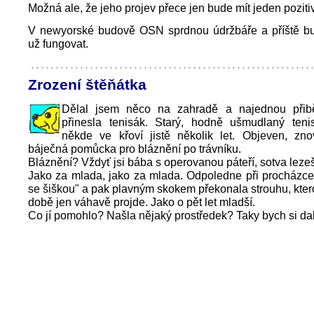
Možná ale, že jeho projev přece jen bude mít jeden poziti
V newyorské budově OSN sprdnou údržbáře a příště bu
už fungovat.
Zrození štěňátka
Dělal jsem něco na zahradě a najednou přib
přinesla tenisák. Starý, hodně ušmudlaný teni
někde ve křoví jistě několik let. Objeven, zno
báječná pomůcka pro bláznění po trávníku.
Bláznění? Vždyť jsi bába s operovanou páteří, sotva lez
Jako za mlada, jako za mlada. Odpoledne při procházce
se šiškou" a pak plavným skokem překonala strouhu, kter
době jen váhavě projde. Jako o pět let mladší.
Co jí pomohlo? Našla nějaký prostředek? Taky bych si dal ř