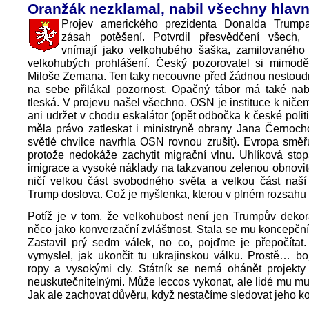
Oranžák nezklamal, nabil všechny hlav
Projev amerického prezidenta Donalda Trump
zásah potěšení. Potvrdil přesvědčení všech
vnímají jako velkohubého šaška, zamilovaného 
velkohubých prohlášení. Český pozorovatel si mimod
Miloše Zemana. Ten taky necouvne před žádnou nestoudn
na sebe přilákal pozornost. Opačný tábor má také nab
tleská. V projevu našel všechno. OSN je instituce k nič
ani udržet v chodu eskalátor (opět odbočka k české polit
měla právo zatleskat i ministryně obrany Jana Černoch
světlé chvilce navrhla OSN rovnou zrušit). Evropa směř
protože nedokáže zachytit migrační vlnu. Uhlíková sto
imigrace a vysoké náklady na takzvanou zelenou obnovit
ničí velkou část svobodného světa a velkou část naší 
Trump doslova. Což je myšlenka, kterou v plném rozsahu 
Potíž je v tom, že velkohubost není jen Trumpův dekorat
něco jako konverzační zvláštnost. Stala se mu koncepčn
Zastavil prý sedm válek, no co, pojďme je přepočítat
vymyslel, jak ukončit tu ukrajinskou válku. Prostě… b
ropy a vysokými cly. Státník se nemá ohánět projekty 
neuskutečnitelnými. Může leccos vykonat, ale lidé mu mu
Jak ale zachovat důvěru, když nestačíme sledovat jeho k