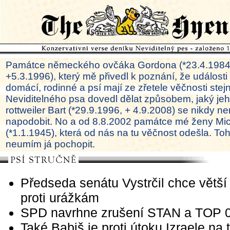
Památce německého ovčáka Gordona (*23.4.1984
+5.3.1996), který mě přivedl k poznání, že události
domácí, rodinné a psí mají ze zřetele věčnosti ste
Neviditelného psa dovedl dělat způsobem, jaký je
rottweiler Bart (*29.9.1996, + 4.9.2008) se nikdy ne
napodobit. No a od 8.8.2002 památce mé ženy Mi
(*1.1.1945), která od nás na tu věčnost odešla. To
neumím já pochopit.
Předseda senátu Vystrčil chce větší
proti urážkám
SPD navrhne zrušení STAN a TOP 
Také Babiš je proti útoku Izraele na t