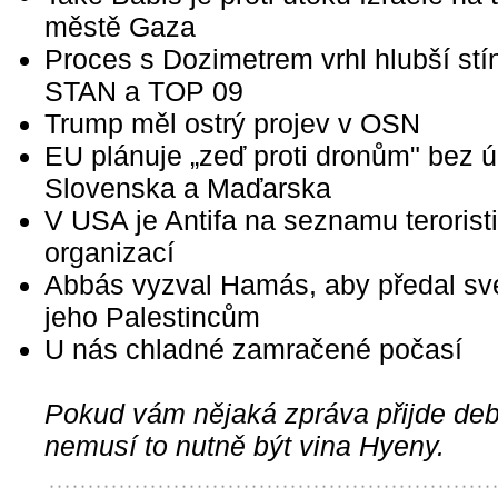
městě Gaza
Proces s Dozimetrem vrhl hlubší stí
STAN a TOP 09
Trump měl ostrý projev v OSN
EU plánuje „zeď proti dronům" bez ú
Slovenska a Maďarska
V USA je Antifa na seznamu terorist
organizací
Abbás vyzval Hamás, aby předal sv
jeho Palestincům
U nás chladné zamračené počasí
Pokud vám nějaká zpráva přijde debi
nemusí to nutně být vina Hyeny.