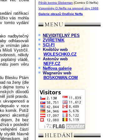
Pérák kontra Globeman
(Comics O.Neffa)
Vzpomínky O.Neffa na srpnové dny 1968
edání ratifikaci
Galerie obrazů Ondřeje Neffa
těžko vás mohla
 v tomto vydání
NEVIDITELNÝ PES
ako nadbytečný
ZVÍŘETNÍK
aby odhlasovali
SCI-FI
e je vnímán jako
Knéblův web
 Miloš Vystrčil.
WOLESCHKO.CZ
osobnosti, někdy
Astonův web
 poplatný vládě,
NEFF.CZ
enátu jsem věru
Neffova galerie
Wagnerův web
řadu Blesku Ptám
BOSKOWAN.COM
pad na ženy (dle
lo dejme tomu v
enských důvodů
ěl jistě pravdu.
ek ukvapenosti a
depsalo v roce
ako komik. Potíž
penci akcentují
í dojem, že bez
užívá v poslední
veřejnění částí
y stydět hlavně
 Německem, jež