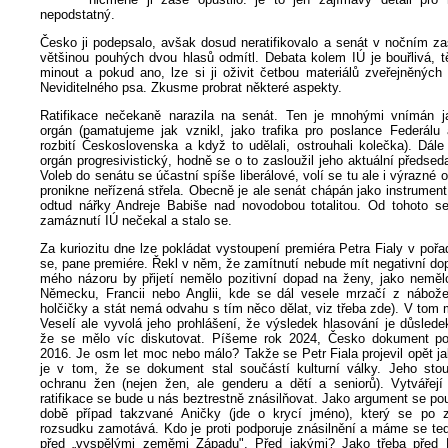
nepodstatný.
Česko ji podepsalo, avšak dosud neratifikovalo a senát v nočním zas
většinou pouhých dvou hlasů odmítl. Debata kolem IÚ je bouřlivá, 
minout a pokud ano, lze si ji oživit četbou materiálů zveřejněných
Neviditelného psa. Zkusme probrat některé aspekty.
Ratifikace nečekaně narazila na senát. Ten je mnohými vnímán j
orgán (pamatujeme jak vznikl, jako trafika pro poslance Federálu 
rozbití Československa a když to udělali, ostrouhali kolečka). Dál
orgán progresivistický, hodně se o to zasloužil jeho aktuální předseda
Voleb do senátu se účastní spíše liberálové, volí se tu ale i výrazné 
pronikne neřízená střela. Obecně je ale senát chápán jako instrument
odtud nářky Andreje Babiše nad novodobou totalitou. Od tohoto s
zamáznutí IÚ nečekal a stalo se.
Za kuriozitu dne lze pokládat vystoupení premiéra Petra Fialy v po
se, pane premiére. Řekl v něm, že zamítnutí nebude mít negativní do
mého názoru by přijetí nemělo pozitivní dopad na ženy, jako nemě
Německu, Francii nebo Anglii, kde se dál vesele mrzačí z nábož
holčičky a stát nemá odvahu s tím něco dělat, viz třeba zde). V tom m
Veselí ale vyvolá jeho prohlášení, že výsledek hlasování je důsled
že se mělo víc diskutovat. Píšeme rok 2024, Česko dokument po
2016. Je osm let moc nebo málo? Takže se Petr Fiala projevil opět j
je v tom, že se dokument stal součástí kulturní války. Jeho stou
ochranu žen (nejen žen, ale genderu a dětí a seniorů). Vytvářej
ratifikace se bude u nás beztrestně znásilňovat. Jako argument se po
době případ takzvané Aničky (jde o krycí jméno), který se po z
rozsudku zamotává. Kdo je proti podporuje znásilnění a máme se ted
před „vyspělými zeměmi Západu". Před jakými? Jako třeba před