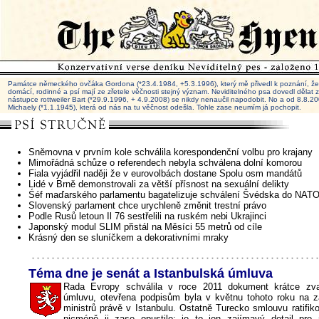
Památce německého ovčáka Gordona (*23.4.1984, +5.3.1996), který mě přivedl k poznání, že 
domácí, rodinné a psí mají ze zřetele věčnosti stejný význam. Neviditelného psa dovedl dělat
nástupce rottweiler Bart (*29.9.1996, + 4.9.2008) se nikdy nenaučil napodobit. No a od 8.8.
Michaely (*1.1.1945), která od nás na tu věčnost odešla. Tohle zase neumím já pochopit.
Sněmovna v prvním kole schválila korespondenční volbu pro krajany
Mimořádná schůze o referendech nebyla schválena dolní komorou
Fiala vyjádřil naději že v eurovolbách dostane Spolu osm mandátů
Lidé v Brně demonstrovali za větší přísnost na sexuální delikty
Śéf maďarského parlamentu bagatelizuje schválení Švédska do NAT
Slovenský parlament chce urychleně změnit trestní právo
Podle Rusů letoun Il 76 sestřelili na ruském nebi Ukrajinci
Japonský modul SLIM přistál na Měsíci 55 metrů od cíle
Krásný den se sluníčkem a dekorativními mraky
Téma dne je senát a Istanbulská úmluva
Rada Evropy schválila v roce 2011 dokument krátce zva
úmluvu, otevřena podpisům byla v květnu tohoto roku na 
ministrů právě v Istanbulu. Ostatně Turecko smlouvu ratifiko
nicméně ji zase opustilo: je to jen zajímavý detail pro