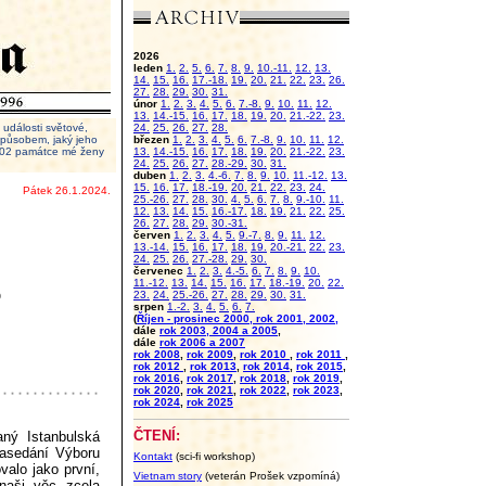
2026
leden
1.
2.
5.
6.
7.
8.
9.
10.-11.
12.
13.
14.
15.
16.
17.-18.
19.
20.
21.
22.
23.
26.
27.
28.
29.
30.
31.
únor
1.
2.
3.
4.
5.
6.
7.-8.
9.
10.
11.
12.
13.
14.-15.
16.
17.
18.
19.
20.
21.-22.
23.
události světové,
24.
25.
26.
27.
28.
 způsobem, jaký jeho
březen
1.
2.
3.
4.
5.
6.
7.-8.
9.
10.
11.
12.
2002 památce mé ženy
13.
14.-15.
16.
17.
18.
19.
20.
21.-22.
23.
24.
25.
26.
27.
28.-29.
30.
31.
duben
1.
2.
3.
4.-6.
7.
8.
9.
10.
11.-12.
13.
15.
16.
17.
18.-19.
20.
21.
22.
23.
24.
Pátek 26.1.2024.
25.-26.
27.
28.
30.
4.
5.
6.
7.
8.
9.-10.
11.
12.
13.
14.
15.
16.-17.
18.
19.
21.
22.
25.
26.
27.
28.
29.
30.-31.
červen
1.
2.
3.
4.
5.
9.-7.
8.
9.
11.
12.
13.-14.
15.
16.
17.
18.
19.
20.-21.
22.
23.
24.
25.
26.
27.-28.
29.
30.
červenec
1.
2.
3.
4.-5.
6.
7.
8.
9.
10.
11.-12.
13.
14.
15.
16.
17.
18.-19.
20.
22.
O
23.
24.
25.-26.
27.
28.
29.
30.
31.
srpen
1.-2.
3.
4.
5.
6.
7.
(
Říjen - prosinec 2000, rok 2001, 2002,
dále
rok 2003, 2004 a 2005
,
dále
rok 2006 a 2007
rok 2008
,
rok 2009
,
rok 2010
,
rok 2011
,
rok 2012
,
rok 2013
,
rok 2014
,
rok 2015
,
rok 2016
,
rok 2017
,
rok 2018
,
rok 2019
,
rok 2020
,
rok 2021
,
rok 2022
,
rok 2023
,
rok 2024
,
rok 2025
ČTENÍ:
ný Istanbulská
zasedání Výboru
Kontakt
(sci-fi workshop)
valo jako první,
Vietnam story
(veterán Prošek vzpomíná)
 naši věc zcela