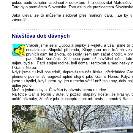
pokud bude ochoten usednout k detektoru lži a odpovídat Matovičovi
Toto bylo premiérem Slovenska. Toto asi bude prezidentem Slovenska
Jaká úleva, že to můžeme sledovat přes hraniční čáru… Že by v
závoru?
Návštěva dob dávných
Vraceli jsme se s Ljubou a pejsky z vejletu a vzali jsme to 
nedaleko je Slapská přehrada, Slapy jsou moc krásná ves 
prvních osm let života, do školy jsem tam začal chodit, v prv
pan řídící Komárek. S Ljubou jsem už navštívil dům, kde
nájmu bydleli. Patří stejné rodině, byli doma i tentokrát a moc hezky n
I Gari s Norou.
Když jsme tu byli posledně, doprovázela nás Iriska, předchůdce Gar
plemeno pointer. A reagoval úplně stejně jako Gari s Norou. Když s
jsem tu bydlel, když jsem byl jen o trochu větší než jsou ony, daly naj
úplně jedno.
Mně to jedno nebylo. Člověka ty návraty berou u srdce.
Na fotce Gari s Norou v autě, v pozadí slapský kostel. Je krásný, b
určité náznaky, že při v jeho konceptu mohl mít prsty i samotný Santin