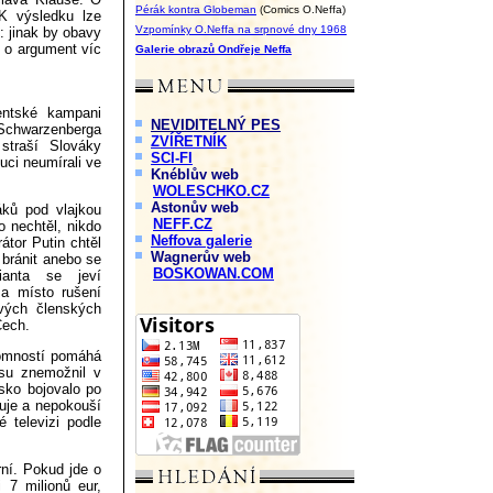
Pérák kontra Globeman
(Comics O.Neffa)
K výsledku lze
Vzpomínky O.Neffa na srpnové dny 1968
: jinak by obavy
 o o argument víc
Galerie obrazů Ondřeje Neffa
entské kampani
NEVIDITELNÝ PES
 Schwarzenberga
ZVÍŘETNÍK
straší Slováky
SCI-FI
uci neumírali ve
Knéblův web
WOLESCHKO.CZ
Astonův web
áků pod vlajkou
NEFF.CZ
 nechtěl, nikdo
Neffova galerie
átor Putin chtěl
Wagnerův web
bránit anebo se
BOSKOWAN.COM
rianta se jeví
a místo rušení
svých členských
Čech.
tomností pomáhá
asu znemožnil v
esko bojovalo po
buje a nepokouší
 televizi podle
rní. Pokud jde o
 7 milionů eur,