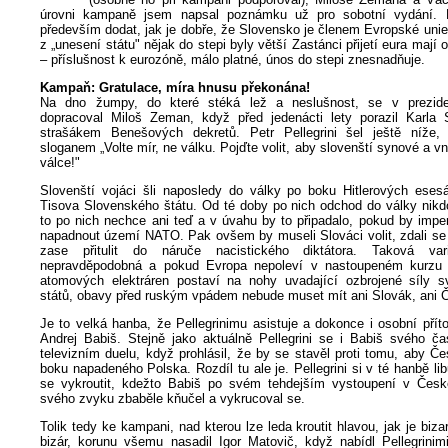
úrovni kampaně jsem napsal poznámku už pro sobotní vydání. 
především dodat, jak je dobře, že Slovensko je členem Evropské unie
z „unesení státu" nějak do stepi byly větší Zastánci přijetí eura mají
– příslušnost k eurozóně, málo platné, únos do stepi znesnadňuje.
Kampaň: Gratulace, míra hnusu překonána!
Na dno žumpy, do které stéká lež a neslušnost, se v prezid
dopracoval Miloš Zeman, když před jedenácti lety porazil Karla
strašákem Benešových dekretů. Petr Pellegrini šel ještě níže, 
sloganem „Volte mír, ne válku. Pojďte volit, aby slovenští synové a vn
válce!"
Slovenští vojáci šli naposledy do války po boku Hitlerových eses
Tisova Slovenského štátu. Od té doby po nich odchod do války nikdo
to po nich nechce ani teď a v úvahu by to připadalo, pokud by imper
napadnout území NATO. Pak ovšem by museli Slováci volit, zdali se 
zase přitulit do náruče nacistického diktátora. Taková va
nepravděpodobná a pokud Evropa nepoleví v nastoupeném kurzu 
atomových elektráren postaví na nohy uvadající ozbrojené síly 
států, obavy před ruským vpádem nebude muset mít ani Slovák, ani 
Je to velká hanba, že Pellegrinimu asistuje a dokonce i osobní pří
Andrej Babiš. Stejně jako aktuálně Pellegrini se i Babiš svého č
televizním duelu, když prohlásil, že by se stavěl proti tomu, aby Č
boku napadeného Polska. Rozdíl tu ale je. Pellegrini si v té hanbě li
se vykroutit, kdežto Babiš po svém tehdejším vystoupení v České
svého zvyku zbaběle kňučel a vykrucoval se.
Tolik tedy ke kampani, nad kterou lze leda kroutit hlavou, jak je biza
bizár, korunu všemu nasadil Igor Matovič, když nabídl Pellegrinimi