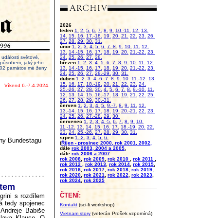
2026
leden
1.
2.
5.
6.
7.
8.
9.
10.-11.
12.
13.
14.
15.
16.
17.-18.
19.
20.
21.
22.
23.
26.
27.
28.
29.
30.
31.
únor
1.
2.
3.
4.
5.
6.
7.-8.
9.
10.
11.
12.
13.
14.-15.
16.
17.
18.
19.
20.
21.-22.
23.
události světové,
24.
25.
26.
27.
28.
 způsobem, jaký jeho
březen
1.
2.
3.
4.
5.
6.
7.-8.
9.
10.
11.
12.
2002 památce mé ženy
13.
14.-15.
16.
17.
18.
19.
20.
21.-22.
23.
24.
25.
26.
27.
28.-29.
30.
31.
duben
1.
2.
3.
4.-6.
7.
8.
9.
10.
11.-12.
13.
15.
16.
17.
18.-19.
20.
21.
22.
23.
24.
Víkend 6.-7.4.2024.
25.-26.
27.
28.
30.
4.
5.
6.
7.
8.
9.-10.
11.
12.
13.
14.
15.
16.-17.
18.
19.
21.
22.
25.
26.
27.
28.
29.
30.-31.
červen
1.
2.
3.
4.
5.
9.-7.
8.
9.
11.
12.
13.-14.
15.
16.
17.
18.
19.
20.-21.
22.
23.
24.
25.
26.
27.-28.
29.
30.
červenec
1.
2.
3.
4.-5.
6.
7.
8.
9.
10.
11.-12.
13.
14.
15.
16.
17.
18.-19.
20.
22.
23.
24.
25.-26.
27.
28.
29.
30.
31.
srpen
1.-2.
3.
4.
5.
6.
piny Bundestagu
(
Říjen - prosinec 2000, rok 2001, 2002,
dále
rok 2003, 2004 a 2005
,
dále
rok 2006 a 2007
rok 2008
,
rok 2009
,
rok 2010
,
rok 2011
,
rok 2012
,
rok 2013
,
rok 2014
,
rok 2015
,
rok 2016
,
rok 2017
,
rok 2018
,
rok 2019
,
rok 2020
,
rok 2021
,
rok 2022
,
rok 2023
,
rok 2024
,
rok 2025
ntem
ČTENÍ:
grini s rozdílem
á tedy spojenec
Kontakt
(sci-fi workshop)
 Andreje Babiše
Vietnam story
(veterán Prošek vzpomíná)
clava Klause. O