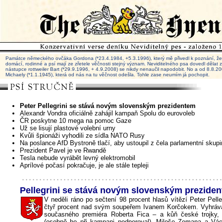
Památce německého ovčáka Gordona (*23.4.1984, +5.3.1996), který mě přivedl k poznání, že 
domácí, rodinné a psí mají ze zřetele věčnosti stejný význam. Neviditelného psa dovedl dělat
nástupce rottweiler Bart (*29.9.1996, + 4.9.2008) se nikdy nenaučil napodobit. No a od 8.8.
Michaely (*1.1.1945), která od nás na tu věčnost odešla. Tohle zase neumím já pochopit.
Peter Pellegrini se stává novým slovenským prezidentem
Alexandr Vondra oficiálně zahájil kampaň Spolu do eurovoleb
ČR poskytne 10 mega na pomoc Gaze
Už se lisují plastové volební urny
Kvůli špionáži vyhodili ze sídla NATO Rusy
Na poslance AfD Bystroně tlačí, aby ustoupil z čela parlamentní sku
Prezident Pavel je ve Rwandě
Tesla nebude vyrábět levný elektromobil
Aprílové počasí pokračuje, je ale stále tepleji
Pellegrini se stává novým slovenským prezide
V neděli ráno po sečtení 98 procent hlasů vítězí Peter Pelle
čtyř procent nad svým soupeřem Ivanem Korčokem. Vyhráv
současného premiéra Roberta Fica – a kůň české trojky,
(osobně ho při kampani podporoval), Miloše Zemana a Vá