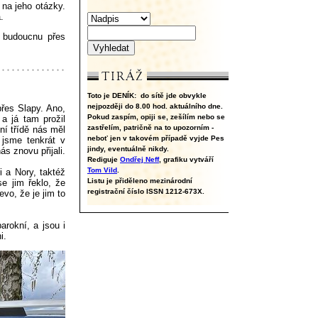
 na jeho otázky.
.
 budoucnu přes
Toto je DENÍK:
do sítě jde obvykle
nejpozději do 8.00 hod. aktuálního dne.
přes Slapy. Ano,
Pokud zaspím, opiji se, zešílím nebo se
a já tam prožil
zastřelím, patričně na to upozorním -
ní třídě nás měl
neboť jen v takovém případě vyjde Pes
 jsme tenkrát v
jindy, eventuálně nikdy.
ás znovu přijali.
Rediguje
Ondřej Neff
, grafiku vytváří
Tom Vild
.
i a Nory, taktéž
Listu je přiděleno mezinárodní
e jim řeklo, že
registrační číslo ISSN 1212-673X.
evo, že je jim to
arokní, a jsou i
i.