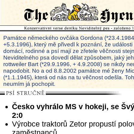
Památce německého ovčáka Gordona (*23.4.1984
+5.3.1996), který mě přivedl k poznání, že události
domácí, rodinné a psí mají ze zřetele věčnosti ste
Neviditelného psa dovedl dělat způsobem, jaký je
rottweiler Bart (*29.9.1996, + 4.9.2008) se nikdy ne
napodobit. No a od 8.8.2002 památce mé ženy Mi
(*1.1.1945), která od nás na tu věčnost odešla. To
neumím já pochopit.
Česko vyhrálo MS v hokeji, se Š
2:0
Výrobce traktorů Zetor propustí polo
zaměstnanců