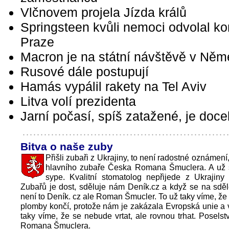
Vlčnovem projela Jízda králů
Springsteen kvůli nemoci odvolal ko
Praze
Macron je na státní návštěvě v Ně
Rusové dále postupují
Hamás vypálil rakety na Tel Aviv
Litva volí prezidenta
Jarní počasí, spíš zatažené, je doce
Bitva o naše zuby
Přišli zubaři z Ukrajiny, to není radostné oznámení
hlavního zubaře Česka Romana Šmuclera. A už 
sype. Kvalitní stomatolog nepřijede z Ukrajiny
Zubařů je dost, sděluje nám Deník.cz a když se na sděl
není to Deník. cz ale Roman Šmucler. To už taky víme, 
plomby končí, protože nám je zakázala Evropská unie a
taky víme, že se nebude vrtat, ale rovnou trhat. Poselstv
Romana Šmuclera.