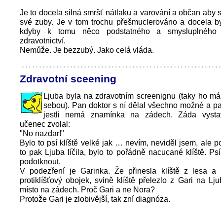
Je to docela silná smršť nátlaku a varování a občan aby s
své zuby. Je v tom trochu přešmuclerováno a docela by
kdyby k tomu něco podstatného a smysluplného ř
zdravotnictví.
Nemůže. Je bezzubý. Jako celá vláda.
Zdravotní sceening
Ljuba byla na zdravotním screenignu (taky ho m
sebou). Pan doktor s ní dělal všechno možné a pak
jestli nemá znamínka na zádech. Záda vysta
učenec zvolal:
"No nazdar!"
Bylo to psí klíště velké jak … nevím, neviděl jsem, ale p
to pak Ljuba líčila, bylo to pořádně nacucané klíště. Psí
podotknout.
V podezření je Garinka. Že přinesla klíště z lesa a 
protiklíšťový obojek, svině klíště přelezlo z Gari na Lj
místo na zádech. Proč Gari a ne Nora?
Protože Gari je zlobivější, tak zní diagnóza.