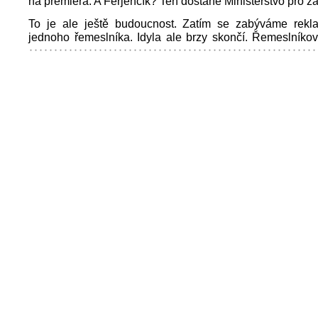
na premiéra. A Ferjenčík? Ten dostane Ministerstvo pro zá
To je ale ještě budoucnost. Zatím se zabýváme rekl
jednoho řemeslníka. Idyla ale brzy skončí. Řemeslníkovi