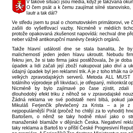
V takové situaci jsou média, když je takzvaná oku
O čem psát a k čemu zaujímat silné stanovisko,
lautr a tak dál?
Ve středu jsem tu psal o chomutovském primátorovi, ve čt
zašili do vyšetřovací vazby. Nicméně v médiích tich
protože opakovaná zkušenost napovídá: nechval dne př
neber vážně antikorupční manévry českých orgánů.
Takže hlavní událostí dne se stala banalita, že by
malicherností jeden jeden hlavu ukroutit. Nebudu fir
řeknu jen, že si tato firma jaksi postěžovala, že je doba 
úpadek a lidi začali její zboží nakupovat jako diví a u
údajný úpadek byl jen reklamní trik. A je z toho trhák na 
velkých zpravodajských serverů. Metoda ALL MUST
totálního výprodeje při likvidaci, je otřepaný, milionkrát o
Nicméně by bylo zajímavé po čase zjistit, zdali b
dlouhodobý efekt triku z něhož se v zpravodajské nouzi
Žádná reklama ve své podstatě není blbá, pokud jak
Mikuláš Ferjenčík převlečený za Krista – a je z
nejpopulárnější Pirát (pročež ho chtějí za to vyhodit) h
Bartošem, o němž se taky hodně mluví jako o strů
manažerské blamáže v dějinách Česka. Negativní rekl
taky reklama a Bartoš to v příští České Progresivní Repu