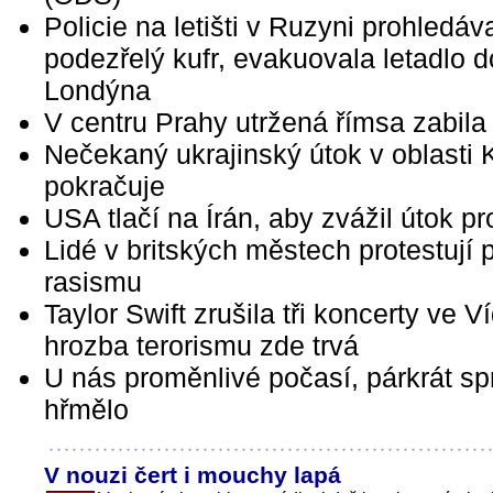
Policie na letišti v Ruzyni prohledáv
podezřelý kufr, evakuovala letadlo d
Londýna
V centru Prahy utržená římsa zabil
Nečekaný ukrajinský útok v oblasti 
pokračuje
USA tlačí na Írán, aby zvážil útok pro
Lidé v britských městech protestují p
rasismu
Taylor Swift zrušila tři koncerty ve Ví
hrozba terorismu zde trvá
U nás proměnlivé počasí, párkrát spr
hřmělo
V nouzi čert i mouchy lapá