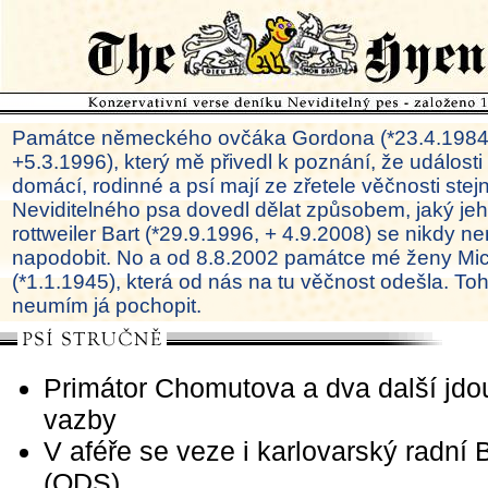
Památce německého ovčáka Gordona (*23.4.1984
+5.3.1996), který mě přivedl k poznání, že události
domácí, rodinné a psí mají ze zřetele věčnosti ste
Neviditelného psa dovedl dělat způsobem, jaký je
rottweiler Bart (*29.9.1996, + 4.9.2008) se nikdy ne
napodobit. No a od 8.8.2002 památce mé ženy Mi
(*1.1.1945), která od nás na tu věčnost odešla. To
neumím já pochopit.
Primátor Chomutova a dva další jdo
vazby
V aféře se veze i karlovarský radní 
(ODS)