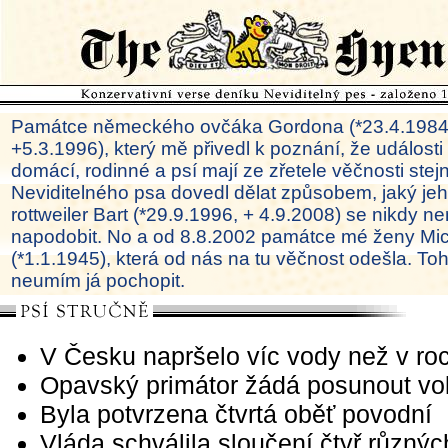
Památce německého ovčáka Gordona (*23.4.1984
+5.3.1996), který mě přivedl k poznání, že události
domácí, rodinné a psí mají ze zřetele věčnosti ste
Neviditelného psa dovedl dělat způsobem, jaký je
rottweiler Bart (*29.9.1996, + 4.9.2008) se nikdy ne
napodobit. No a od 8.8.2002 památce mé ženy Mi
(*1.1.1945), která od nás na tu věčnost odešla. To
neumím já pochopit.
V Česku napršelo víc vody než v ro
Opavský primátor žádá posunout vo
Byla potvrzena čtvrtá oběť povodní
Vláda schválila sloučení čtyř různý