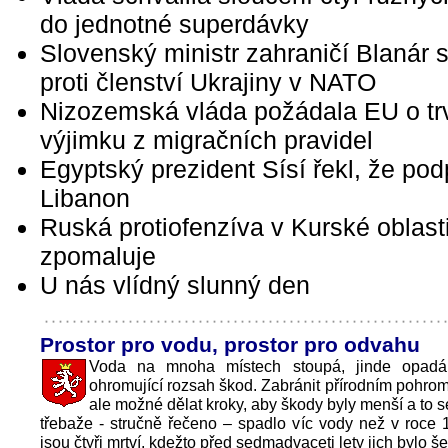
do jednotné superdávky
Slovenský ministr zahraničí Blanár s
proti členství Ukrajiny v NATO
Nizozemská vláda požádala EU o tr
výjimku z migračních pravidel
Egyptský prezident Sísí řekl, že pod
Libanon
Ruská protiofenzíva v Kurské oblast
zpomaluje
U nás vlídný slunný den
Prostor pro vodu, prostor pro odvahu
Voda na mnoha místech stoupá, jinde opadá
ohromující rozsah škod. Zabránit přírodním pohro
ale možné dělat kroky, aby škody byly menší a to s
třebaže - stručně řečeno – spadlo víc vody než v roce 
jsou čtyři mrtví, kdežto před sedmadvaceti lety jich bylo š