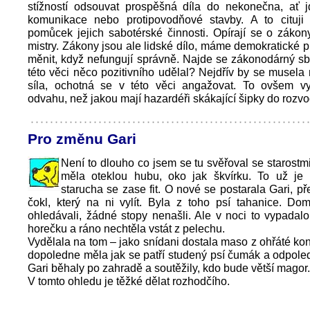
stížností odsouvat prospěšná díla do nekonečna, ať jd
komunikace nebo protipovodňové stavby. A to cituji
pomůcek jejich sabotérské činnosti. Opírají se o zákon
mistry. Zákony jsou ale lidské dílo, máme demokratické pr
měnit, když nefungují správně. Najde se zákonodárný sbo
této věci něco pozitivního udělal? Nejdřív by se musela n
síla, ochotná se v této věci angažovat. To ovšem vy
odvahu, než jakou mají hazardéři skákající šipky do rozv
Pro změnu Gari
Není to dlouho co jsem se tu svěřoval se starostm
měla oteklou hubu, oko jak škvírku. To už je
starucha se zase fit. O nové se postarala Gari, př
čokl, který na ni vylít. Byla z toho psí tahanice. Do
ohledávali, žádné stopy nenašli. Ale v noci to vypadal
horečku a ráno nechtěla vstát z pelechu.
Vydělala na tom – jako snídani dostala maso z ohřáté kon
dopoledne měla jak se patří studený psí čumák a odpole
Gari běhaly po zahradě a soutěžily, kdo bude větší magor.
V tomto ohledu je těžké dělat rozhodčího.