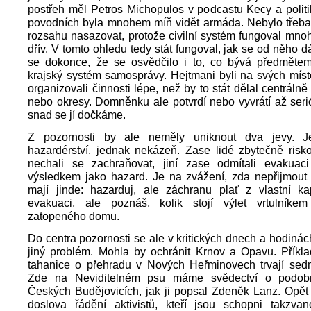
postřeh měl Petros Michopulos v podcastu Kecy a politik
povodních byla mnohem míň vidět armáda. Nebylo třeba 
rozsahu nasazovat, protože civilní systém fungoval mn
dřív. V tomto ohledu tedy stát fungoval, jak se od něho d
se dokonce, že se osvědčilo i to, co bývá předmětem k
krajský systém samosprávy. Hejtmani byli na svých mís
organizovali činnosti lépe, než by to stát dělal centrálně
nebo okresy. Domněnku ale potvrdí nebo vyvrátí až seri
snad se jí dočkáme.
Z pozornosti by ale neměly uniknout dva jevy. J
hazardérství, jednak nekázeň. Zase lidé zbytečně risko
nechali se zachraňovat, jiní zase odmítali evakuac
výsledkem jako hazard. Je na zvážení, zda nepřijmout 
mají jinde: hazarduj, ale záchranu plať z vlastní ka
evakuaci, ale poznáš, kolik stojí výlet vrtulníke
zatopeného domu.
Do centra pozornosti se ale v kritických dnech a hodinách
jiný problém. Mohla by ochránit Krnov a Opavu. Příkl
tahanice o přehradu v Nových Heřminovech trvají sedm
Zde na Neviditelném psu máme svědectví o podobn
Českých Budějovicích, jak ji popsal Zdeněk Lanz. Opět
doslova řádění aktivistů, kteří jsou schopni takzvan