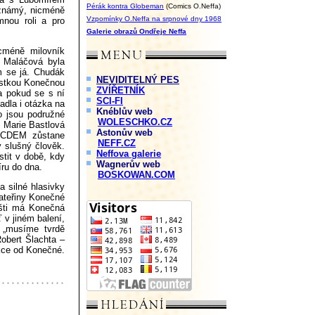
Pérák kontra Globeman
(Comics O.Neffa)
 známý, nicméně
Vzpomínky O.Neffa na srpnové dny 1968
nou roli a pro
Galerie obrazů Ondřeje Neffa
cméně milovník
a Maláčová byla
m se já. Chudák
NEVIDITELNÝ PES
istkou Konečnou
ZVÍŘETNÍK
a pokud se s ní
SCI-FI
adla i otázka na
Knéblův web
o jsou podružné
WOLESCHKO.CZ
, Marie Bastlová
Astonův web
SOCDEM zůstane
NEFF.CZ
y slušný člověk.
Neffova galerie
stit v době, kdy
Wagnerův web
íru do dna.
BOSKOWAN.COM
a silné hlasivky
ateřiny Konečné
išti má Konečná
ť v jiném balení,
 „musíme tvrdě
Robert Šlachta –
ekce od Konečné.