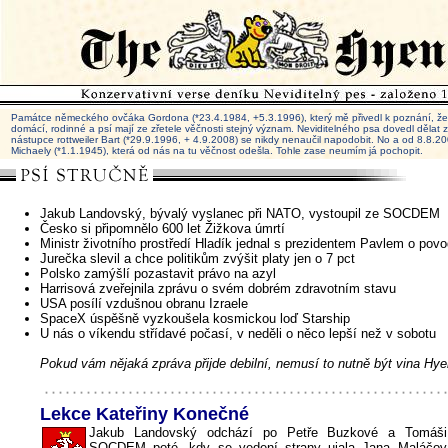
Památce německého ovčáka Gordona (*23.4.1984, +5.3.1996), který mě přivedl k poznání, že 
domácí, rodinné a psí mají ze zřetele věčnosti stejný význam. Neviditelného psa dovedl dělat
nástupce rottweiler Bart (*29.9.1996, + 4.9.2008) se nikdy nenaučil napodobit. No a od 8.8.
Michaely (*1.1.1945), která od nás na tu věčnost odešla. Tohle zase neumím já pochopit.
Jakub Landovský, bývalý vyslanec při NATO, vystoupil ze SOCDEM
Česko si připomnělo 600 let Žižkova úmrtí
Ministr životního prostředí Hladík jednal s prezidentem Pavlem o pov
Jurečka slevil a chce politikům zvýšit platy jen o 7 pct
Polsko zamýšlí pozastavit právo na azyl
Harrisová zveřejnila zprávu o svém dobrém zdravotním stavu
USA posílí vzdušnou obranu Izraele
SpaceX úspěšně vyzkoušela kosmickou loď Starship
U nás o víkendu střídavé počasí, v neděli o něco lepší než v sobotu
Pokud vám nějaká zpráva přijde debilní, nemusí to nutně být vina Hye
Lekce Kateřiny Konečné
Jakub Landovský odchází po Petře Buzkové a Tomáši 
SOCDEM poté, kdy se vedení strany ujala Jana Maláčo