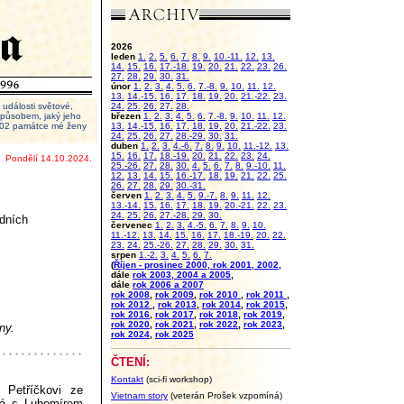
2026
leden
1.
2.
5.
6.
7.
8.
9.
10.-11.
12.
13.
14.
15.
16.
17.-18.
19.
20.
21.
22.
23.
26.
27.
28.
29.
30.
31.
únor
1.
2.
3.
4.
5.
6.
7.-8.
9.
10.
11.
12.
13.
14.-15.
16.
17.
18.
19.
20.
21.-22.
23.
události světové,
24.
25.
26.
27.
28.
 způsobem, jaký jeho
březen
1.
2.
3.
4.
5.
6.
7.-8.
9.
10.
11.
12.
2002 památce mé ženy
13.
14.-15.
16.
17.
18.
19.
20.
21.-22.
23.
24.
25.
26.
27.
28.-29.
30.
31.
duben
1.
2.
3.
4.-6.
7.
8.
9.
10.
11.-12.
13.
15.
16.
17.
18.-19.
20.
21.
22.
23.
24.
Pondělí 14.10.2024.
25.-26.
27.
28.
30.
4.
5.
6.
7.
8.
9.-10.
11.
12.
13.
14.
15.
16.-17.
18.
19.
21.
22.
25.
26.
27.
28.
29.
30.-31.
červen
1.
2.
3.
4.
5.
9.-7.
8.
9.
11.
12.
13.-14.
15.
16.
17.
18.
19.
20.-21.
22.
23.
24.
25.
26.
27.-28.
29.
30.
odních
červenec
1.
2.
3.
4.-5.
6.
7.
8.
9.
10.
11.-12.
13.
14.
15.
16.
17.
18.-19.
20.
22.
23.
24.
25.-26.
27.
28.
29.
30.
31.
srpen
1.-2.
3.
4.
5.
6.
7.
(
Říjen - prosinec 2000, rok 2001, 2002,
dále
rok 2003, 2004 a 2005
,
dále
rok 2006 a 2007
rok 2008
,
rok 2009
,
rok 2010
,
rok 2011
,
rok 2012
,
rok 2013
,
rok 2014
,
rok 2015
,
rok 2016
,
rok 2017
,
rok 2018
,
rok 2019
,
rok 2020
,
rok 2021
,
rok 2022
,
rok 2023
,
ny.
rok 2024
,
rok 2025
ČTENÍ:
Kontakt
(sci-fi workshop)
Petříčkovi ze
Vietnam story
(veterán Prošek vzpomíná)
vá s Lubomírem