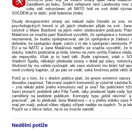
Zaorálkem po boku. Široké veřejnosti není Landovský moc
coby náš velvyslanec při NATO hrál ve své době význam
SOCDEM je to další, jistě bolestná ztráta.
Osudy dvouprocentní strany asi nebudí naše čtenáře ze sna, ni
psychologických hororů si při jejich sledování přijde na své. Jan
čerstvě u Marie Bastlové na jejím velmi sledovaném podcastu Ptá
Maláčová se snažila paní Bastlové vysvětlit, že spolupráce s komun
neznamená, že budou spolupracovat, ale že spolupráce je žádoucí 
dohodne, ke spolupráci dojde, zatím s ní ale o spolupráci nemluvila. P
EU a na NATO a Jana Maláčová nejdřív se snažila vysvětlit, že t
otázky, kdežto podstatná je bída, kterou na zemi uvrhla Fialova vláda
ale nepovolila. Však je to hard talk. Bude zajímavé, zdali v 
Vladimír Špidla, někdejší předseda strany v době její slávy, notorick
Slušnost by mu velela vystoupit, ale zase slušnost mu brání loď opu
nově zvolený kapitán, už po pás ve vodě, seká širočinou ještě větší d
Potíž je v tom, že v dnešní politice platí, že jenom extrémní názory 
dovedou zaujmout. Takzvaný úspěch komunistů je výlučně zásluha K
– zná někdo ještě jiného komunistu než je ona? Na politickém trž
šanci prorazit, podobně jako Filip Turek, taky prodavač teplé vody, by
zaměřený na podobné publikum. Koncepty typu „ještě nevíme" a
pracovat", jak to předvádí Jana Maláčová – a u jiného stánku zase 
mají jen malý, pokud vůbec nějaký střípek naděje na úspěch. To je l
Poučit se z lekce nelze, na to se musíte narodit.
Nedělní potíže