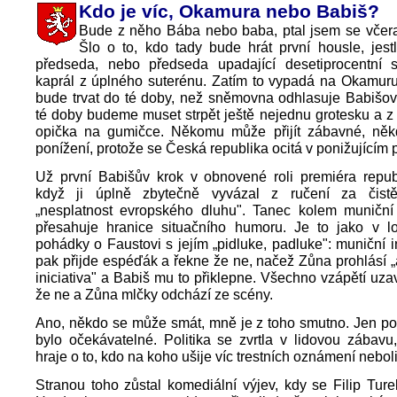
Kdo je víc, Okamura nebo Babiš?
Bude z něho Bába nebo baba, ptal jsem se včera
Šlo o to, kdo tady bude hrát první housle, jestl
předseda, nebo předseda upadající desetiprocentní 
kaprál z úplného suterénu. Zatím to vypadá na Okamuru
bude trvat do té doby, než sněmovna odhlasuje Babišov
té doby budeme muset strpět ještě nejednu grotesku a 
opička na gumičce. Někomu může přijít zábavné, někd
ponížení, protože se Česká republika ocitá v ponižujícím 
Už první Babišův krok v obnovené roli premiéra republ
když ji úplně zbytečně vyvázal z ručení za čist
„nesplatnost evropského dluhu". Tanec kolem muniční i
přesahuje hranice situačního humoru. Je to jako v lo
pohádky o Faustovi s jejím „pidluke, padluke": muniční in
pak přijde espéďák a řekne že ne, načež Zůna prohlásí 
iniciativa" a Babiš mu to přiklepne. Všechno vzápětí uz
že ne a Zůna mlčky odchází ze scény.
Ano, někdo se může smát, mně je z toho smutno. Jen po
bylo očekávatelné. Politika se zvrtla v lidovou zábavu
hraje o to, kdo na koho ušije víc trestních oznámení neboli
Stranou toho zůstal komediální výjev, kdy se Filip Ture