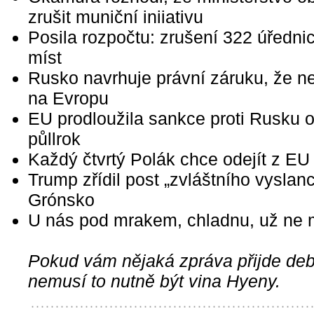
zrušit muniční iniiativu
Posila rozpočtu: zrušení 322 úředni
míst
Rusko navrhuje právní záruku, že n
na Evropu
EU prodloužila sankce proti Rusku o
půllrok
Každý čtvrtý Polák chce odejít z EU
Trump zřídil post „zvláštního vyslan
Grónsko
U nás pod mrakem, chladnu, už ne 
Pokud vám nějaká zpráva přijde debi
nemusí to nutně být vina Hyeny.